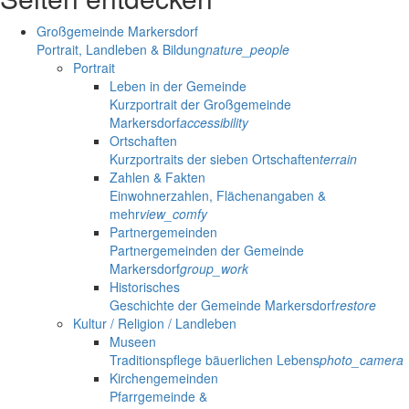
Großgemeinde Markersdorf
Portrait, Landleben & Bildung
nature_people
Portrait
Leben in der Gemeinde
Kurzportrait der Großgemeinde
Markersdorf
accessibility
Ortschaften
Kurzportraits der sieben Ortschaften
terrain
Zahlen & Fakten
Einwohnerzahlen, Flächenangaben &
mehr
view_comfy
Partnergemeinden
Partnergemeinden der Gemeinde
Markersdorf
group_work
Historisches
Geschichte der Gemeinde Markersdorf
restore
Kultur / Religion / Landleben
Museen
Traditionspflege bäuerlichen Lebens
photo_camera
Kirchengemeinden
Pfarrgemeinde &