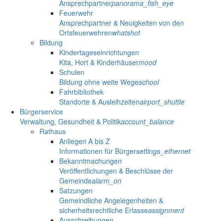
Ansprechpartner
panorama_fish_eye
Feuerwehr
Ansprechpartner & Neuigkeiten von den
Ortsfeuerwehren
whatshot
Bildung
Kindertageseinrichtungen
Kita, Hort & Kinderhäuser
mood
Schulen
Bildung ohne weite Wege
school
Fahrbibliothek
Standorte & Ausleihzeiten
airport_shuttle
Bürgerservice
Verwaltung, Gesundheit & Politik
account_balance
Rathaus
Anliegen A bis Z
Informationen für Bürger
settings_ethernet
Bekanntmachungen
Veröffentlichungen & Beschlüsse der
Gemeinde
alarm_on
Satzungen
Gemeindliche Angelegenheiten &
sicherheitsrechtliche Erlasse
assignment
Ausschreibungen