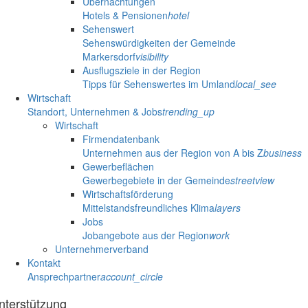
Übernachtungen
Hotels & Pensionen
hotel
Sehenswert
Sehenswürdigkeiten der Gemeinde
Markersdorf
visibility
Ausflugsziele in der Region
Tipps für Sehenswertes im Umland
local_see
Wirtschaft
Standort, Unternehmen & Jobs
trending_up
Wirtschaft
Firmendatenbank
Unternehmen aus der Region von A bis Z
business
Gewerbeflächen
Gewerbegebiete in der Gemeinde
streetview
Wirtschaftsförderung
Mittelstandsfreundliches Klima
layers
Jobs
Jobangebote aus der Region
work
Unternehmerverband
Kontakt
Ansprechpartner
account_circle
nterstützung