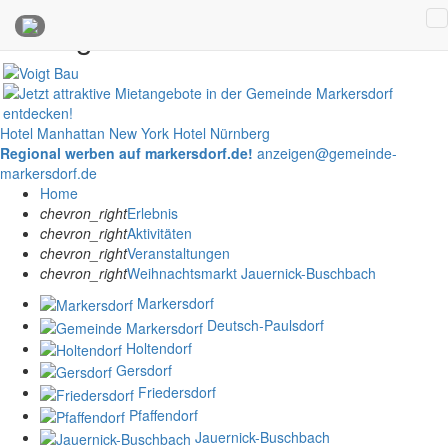
Anzeigen
Hotel Manhattan New York
Hotel Nürnberg
Regional werben auf markersdorf.de!
anzeigen@gemeinde-
markersdorf.de
Home
chevron_right
Erlebnis
chevron_right
Aktivitäten
chevron_right
Veranstaltungen
chevron_right
Weihnachtsmarkt Jauernick-Buschbach
Markersdorf
Deutsch-Paulsdorf
Holtendorf
Gersdorf
Friedersdorf
Pfaffendorf
Jauernick-Buschbach