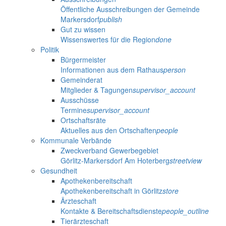
Öffentliche Ausschreibungen der Gemeinde
Markersdorf
publish
Gut zu wissen
Wissenswertes für die Region
done
Politik
Bürgermeister
Informationen aus dem Rathaus
person
Gemeinderat
Mitglieder & Tagungen
supervisor_account
Ausschüsse
Termine
supervisor_account
Ortschaftsräte
Aktuelles aus den Ortschaften
people
Kommunale Verbände
Zweckverband Gewerbegebiet
Görlitz-Markersdorf Am Hoterberg
streetview
Gesundheit
Apothekenbereitschaft
Apothekenbereitschaft in Görlitz
store
Ärzteschaft
Kontakte & Bereitschaftsdienste
people_outline
Tierärzteschaft