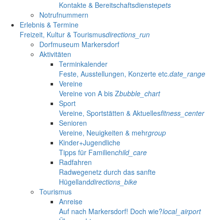
Kontakte & Bereitschaftsdienste
pets
Notrufnummern
Erlebnis & Termine
Freizeit, Kultur & Tourismus
directions_run
Dorfmuseum Markersdorf
Aktivitäten
Terminkalender
Feste, Ausstellungen, Konzerte etc.
date_range
Vereine
Vereine von A bis Z
bubble_chart
Sport
Vereine, Sportstätten & Aktuelles
fitness_center
Senioren
Vereine, Neuigkeiten & mehr
group
Kinder+Jugendliche
Tipps für Familien
child_care
Radfahren
Radwegenetz durch das sanfte
Hügelland
directions_bike
Tourismus
Anreise
Auf nach Markersdorf! Doch wie?
local_airport