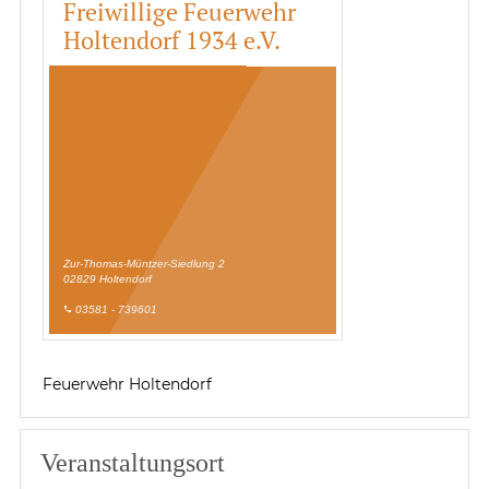
Freiwillige Feuerwehr
Holtendorf 1934 e.V.
Zur-Thomas-Müntzer-Siedlung 2
02829 Holtendorf
03581 - 739601
phone
Feuerwehr Holtendorf
Veranstaltungsort