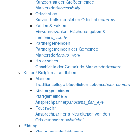
Kurzportrait der Großgemeinde
Markersdorf
accessibility
Ortschaften
Kurzportraits der sieben Ortschaften
terrain
Zahlen & Fakten
Einwohnerzahlen, Flächenangaben &
mehr
view_comfy
Partnergemeinden
Partnergemeinden der Gemeinde
Markersdorf
group_work
Historisches
Geschichte der Gemeinde Markersdorf
restore
Kultur / Religion / Landleben
Museen
Traditionspflege bäuerlichen Lebens
photo_camera
Kirchengemeinden
Pfarrgemeinde &
Ansprechpartner
panorama_fish_eye
Feuerwehr
Ansprechpartner & Neuigkeiten von den
Ortsfeuerwehren
whatshot
Bildung
Kindertageseinrichtungen