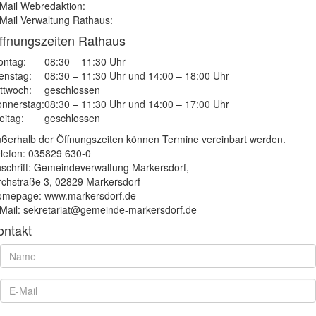
Mail Webredaktion:
Mail Verwaltung Rathaus:
ffnungszeiten Rathaus
ntag:
08:30 – 11:30 Uhr
enstag:
08:30 – 11:30 Uhr und 14:00 – 18:00 Uhr
ttwoch:
geschlossen
nnerstag:
08:30 – 11:30 Uhr und 14:00 – 17:00 Uhr
eitag:
geschlossen
ßerhalb der Öffnungszeiten können Termine vereinbart werden.
lefon: 035829 630-0
schrift: Gemeindeverwaltung Markersdorf,
rchstraße 3, 02829 Markersdorf
mepage: www.markersdorf.de
Mail: sekretariat@gemeinde-markersdorf.de
ontakt