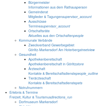
Bürgermeister
Informationen aus dem Rathaus
person
Gemeinderat
Mitglieder & Tagungen
supervisor_account
Ausschüsse
Termine
supervisor_account
Ortschaftsräte
Aktuelles aus den Ortschaften
people
Kommunale Verbände
Zweckverband Gewerbegebiet
Görlitz-Markersdorf Am Hoterberg
streetview
Gesundheit
Apothekenbereitschaft
Apothekenbereitschaft in Görlitz
store
Ärzteschaft
Kontakte & Bereitschaftsdienste
people_outline
Tierärzteschaft
Kontakte & Bereitschaftsdienste
pets
Notrufnummern
Erlebnis & Termine
Freizeit, Kultur & Tourismus
directions_run
Dorfmuseum Markersdorf