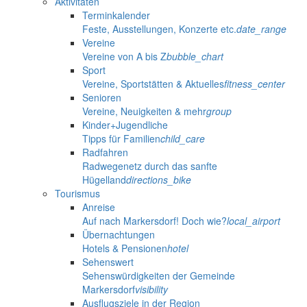
Aktivitäten
Terminkalender
Feste, Ausstellungen, Konzerte etc.
date_range
Vereine
Vereine von A bis Z
bubble_chart
Sport
Vereine, Sportstätten & Aktuelles
fitness_center
Senioren
Vereine, Neuigkeiten & mehr
group
Kinder+Jugendliche
Tipps für Familien
child_care
Radfahren
Radwegenetz durch das sanfte
Hügelland
directions_bike
Tourismus
Anreise
Auf nach Markersdorf! Doch wie?
local_airport
Übernachtungen
Hotels & Pensionen
hotel
Sehenswert
Sehenswürdigkeiten der Gemeinde
Markersdorf
visibility
Ausflugsziele in der Region