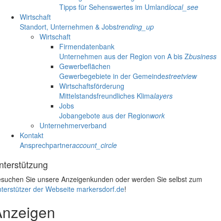
Tipps für Sehenswertes im Umland
local_see
Wirtschaft
Standort, Unternehmen & Jobs
trending_up
Wirtschaft
Firmendatenbank
Unternehmen aus der Region von A bis Z
business
Gewerbeflächen
Gewerbegebiete in der Gemeinde
streetview
Wirtschaftsförderung
Mittelstandsfreundliches Klima
layers
Jobs
Jobangebote aus der Region
work
Unternehmerverband
Kontakt
Ansprechpartner
account_circle
nterstützung
suchen Sie unsere Anzeigenkunden oder werden Sie selbst zum
terstützer der Webseite markersdorf.de
!
Anzeigen