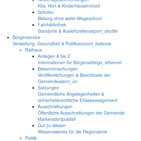
Kita, Hort & Kinderhäuser
mood
Schulen
Bildung ohne weite Wege
school
Fahrbibliothek
Standorte & Ausleihzeiten
airport_shuttle
Bürgerservice
Verwaltung, Gesundheit & Politik
account_balance
Rathaus
Anliegen A bis Z
Informationen für Bürger
settings_ethernet
Bekanntmachungen
Veröffentlichungen & Beschlüsse der
Gemeinde
alarm_on
Satzungen
Gemeindliche Angelegenheiten &
sicherheitsrechtliche Erlasse
assignment
Ausschreibungen
Öffentliche Ausschreibungen der Gemeinde
Markersdorf
publish
Gut zu wissen
Wissenswertes für die Region
done
Politik