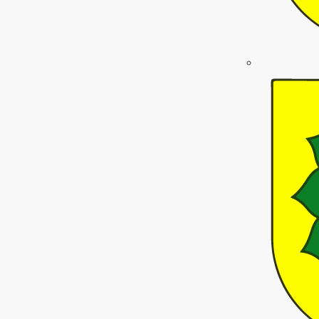
p_work
eye
wehren
whatshot