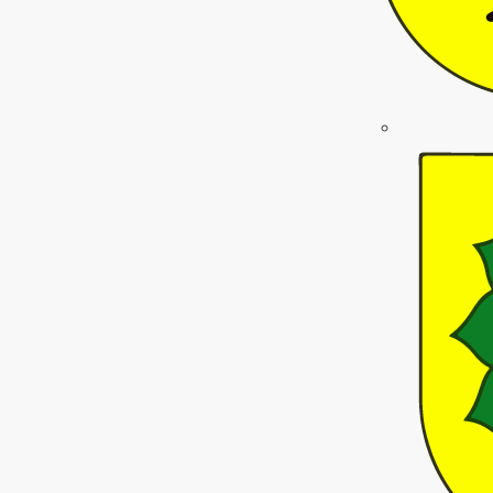
eiten entdecken
ility
mfy