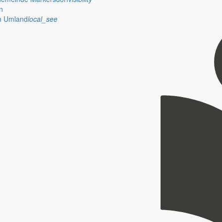
n
im Umland
local_see