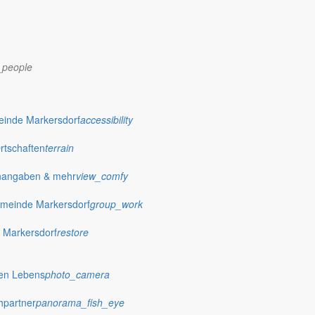
_people
einde Markersdorf
accessibility
Ortschaften
terrain
nangaben & mehr
view_comfy
dorf.de
meinde Markersdorf
group_work
 Markersdorf
restore
hen Lebens
photo_camera
hpartner
panorama_fish_eye