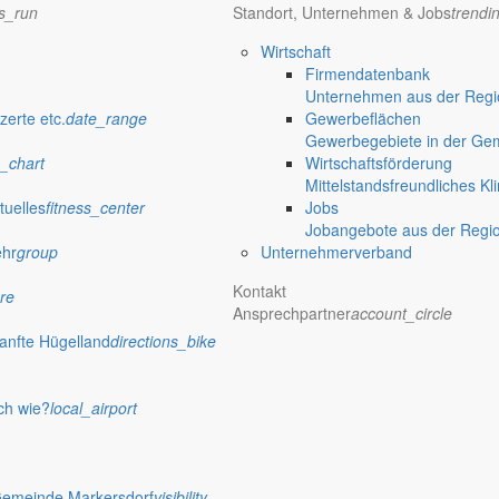
ns_run
Standort, Unternehmen & Jobs
trendi
Wirtschaft
Firmendatenbank
Unternehmen aus der Regio
zerte etc.
date_range
Gewerbeflächen
Gewerbegebiete in der Ge
_chart
Wirtschaftsförderung
Mittelstandsfreundliches Kl
tuelles
fitness_center
Jobs
Jobangebote aus der Regi
ehr
group
Unternehmerverband
Kontakt
re
Ansprechpartner
account_circle
anfte Hügelland
directions_bike
ch wie?
local_airport
Gemeinde Markersdorf
visibility