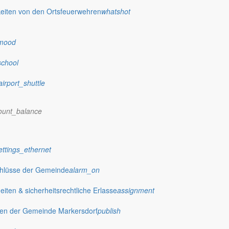
eiten von den Ortsfeuerwehren
whatshot
mood
school
airport_shuttle
ount_balance
ettings_ethernet
chlüsse der Gemeinde
alarm_on
ten & sicherheitsrechtliche Erlasse
assignment
gen der Gemeinde Markersdorf
publish