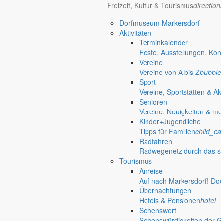
Freizeit, Kultur & Tourismus
directio
Dorfmuseum Markersdorf
Aktivitäten
Terminkalender
Feste, Ausstellungen, Kon
Vereine
Vereine von A bis Z
bubble
Sport
Vereine, Sportstätten & Ak
Senioren
Vereine, Neuigkeiten & m
Kinder+Jugendliche
Tipps für Familien
child_ca
Radfahren
Radwegenetz durch das s
Tourismus
Anreise
Auf nach Markersdorf! Do
Übernachtungen
Hotels & Pensionen
hotel
Sehenswert
Sehenswürdigkeiten der 