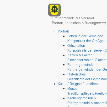
Anzeigen
Großgemeinde Markersdorf
Hotel Manhattan New York
Hotel Nürnberg
Portrait, Landleben & Bildung
nature
Portrait
Leben in der Gemeinde
Kurzportrait der Großgem
Ortschaften
Kurzportraits der sieben 
Zahlen & Fakten
Einwohnerzahlen, Fläche
Partnergemeinden
Regional werben auf markersdorf.de!
anzeigen@gemeinde-markers
Partnergemeinden der Ge
Home
Historisches
chevron_right
Erlebnis
Geschichte der Gemeinde
chevron_right
Aktivitäten
Kultur / Religion / Landleben
chevron_right
Veranstaltungen
Museen
chevron_right
Mitgliederversammlung
Traditionspflege bäuerlic
Markersdorf
Kirchengemeinden
Deutsch-Paulsdorf
Pfarrgemeinde & Ansprec
Holtendorf