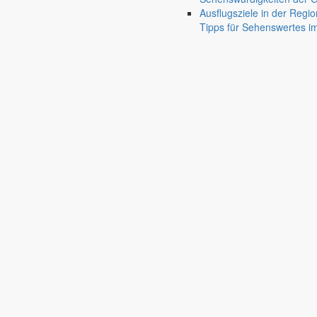
Ausflugsziele in der Regio
Tipps für Sehenswertes 
Pfaffendorf
Jauernick-Buschbach
Diese Veranstaltung hat bereits stattgefunden.
Mittwoch
28.1.
08:00 Uhr
+ Google Kalender
+ iCal Export
Mitgliederversammlung