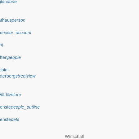
gion
done
athaus
person
ervisor_account
nt
ften
people
biet
oterberg
streetview
örlitz
store
ienste
people_outline
ienste
pets
Wirtschaft