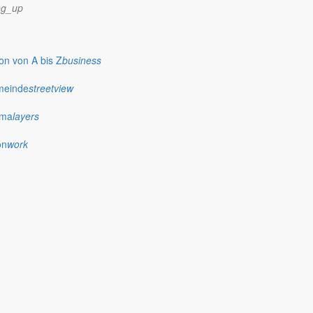
ng_up
n von A bis Z
business
meinde
streetview
ima
layers
on
work