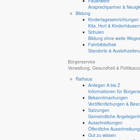
Feuerwehr
Gersdorf
Ansprechpartner & Neuigk
Bildung
Friedersdorf
Kindertageseinrichtungen
Kita, Hort & Kinderhäuser
Schulen
Bildung ohne weite Wege
Fahrbibliothek
Standorte & Ausleihzeiten
Bürgerservice
Verwaltung, Gesundheit & Politik
acc
Rathaus
Anliegen A bis Z
Informationen für Bürger
s
Bekanntmachungen
Veröffentlichungen & Bes
Satzungen
Gemeindliche Angelegenhei
Ausschreibungen
Öffentliche Ausschreibun
Gut zu wissen