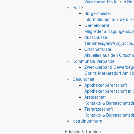
Wissenswertes für die Re
Politik
Bürgermeister
Informationen aus dem R
Gemeinderat
Mitglieder & Tagungen
sup
Ausschüsse
Termine
supervisor_accou
Ortschaftsräte
Aktuelles aus den Ortscha
Kommunale Verbände
Zweckverband Gewerbege
Görlitz-Markersdorf Am H
Gesundheit
Apothekenbereitschaft
Apothekenbereitschaft in G
Ärzteschaft
Kontakte & Bereitschaftsd
Tierärzteschaft
Kontakte & Bereitschaftsd
Notrufnummern
Erlebnis & Termine