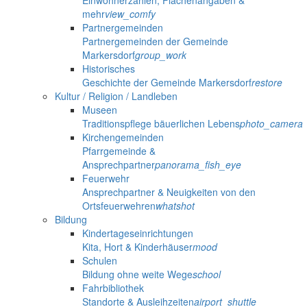
Einwohnerzahlen, Flächenangaben &
mehr
view_comfy
Partnergemeinden
Partnergemeinden der Gemeinde
Markersdorf
group_work
Historisches
Geschichte der Gemeinde Markersdorf
restore
Kultur / Religion / Landleben
Museen
Traditionspflege bäuerlichen Lebens
photo_camera
Kirchengemeinden
Pfarrgemeinde &
Ansprechpartner
panorama_fish_eye
Feuerwehr
Ansprechpartner & Neuigkeiten von den
Ortsfeuerwehren
whatshot
Bildung
Kindertageseinrichtungen
Kita, Hort & Kinderhäuser
mood
Schulen
Bildung ohne weite Wege
school
Fahrbibliothek
Standorte & Ausleihzeiten
airport_shuttle