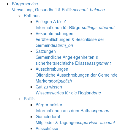
Bürgerservice
Verwaltung, Gesundheit & Politik
account_balance
Rathaus
Anliegen A bis Z
Informationen für Bürger
settings_ethernet
Bekanntmachungen
Veröffentlichungen & Beschlüsse der
Gemeinde
alarm_on
Satzungen
Gemeindliche Angelegenheiten &
sicherheitsrechtliche Erlasse
assignment
Ausschreibungen
Öffentliche Ausschreibungen der Gemeinde
Markersdorf
publish
Gut zu wissen
Wissenswertes für die Region
done
Politik
Bürgermeister
Informationen aus dem Rathaus
person
Gemeinderat
Mitglieder & Tagungen
supervisor_account
Ausschüsse