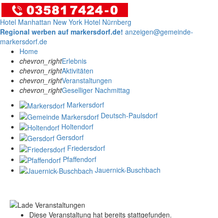
Hotel Manhattan New York
Hotel Nürnberg
Regional werben auf markersdorf.de!
anzeigen@gemeinde-
markersdorf.de
Home
chevron_right
Erlebnis
chevron_right
Aktivitäten
chevron_right
Veranstaltungen
chevron_right
Geselliger Nachmittag
Markersdorf
Deutsch-Paulsdorf
Holtendorf
Gersdorf
Friedersdorf
Pfaffendorf
Jauernick-Buschbach
Diese Veranstaltung hat bereits stattgefunden.