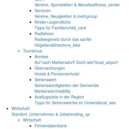
Vereine, Sportstätten & Aktuelles
fitness_center
Senioren
Vereine, Neuigkeiten & mehr
group
Kinder+Jugendliche
Tipps für Familien
child_care
Radfahren
Radwegenetz durch das sanfte
Hügelland
directions_bike
Tourismus
Anreise
Auf nach Markersdorf! Doch wie?
local_airport
Übernachtungen
Hotels & Pensionen
hotel
Sehenswert
Sehenswürdigkeiten der Gemeinde
Markersdorf
visibility
Ausflugsziele in der Region
Tipps für Sehenswertes im Umland
local_see
Wirtschaft
Standort, Unternehmen & Jobs
trending_up
Wirtschaft
Firmendatenbank