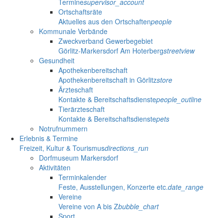
Termine
supervisor_account
Ortschaftsräte
Aktuelles aus den Ortschaften
people
Kommunale Verbände
Zweckverband Gewerbegebiet
Görlitz-Markersdorf Am Hoterberg
streetview
Gesundheit
Apothekenbereitschaft
Apothekenbereitschaft in Görlitz
store
Ärzteschaft
Kontakte & Bereitschaftsdienste
people_outline
Tierärzteschaft
Kontakte & Bereitschaftsdienste
pets
Notrufnummern
Erlebnis & Termine
Freizeit, Kultur & Tourismus
directions_run
Dorfmuseum Markersdorf
Aktivitäten
Terminkalender
Feste, Ausstellungen, Konzerte etc.
date_range
Vereine
Vereine von A bis Z
bubble_chart
Sport