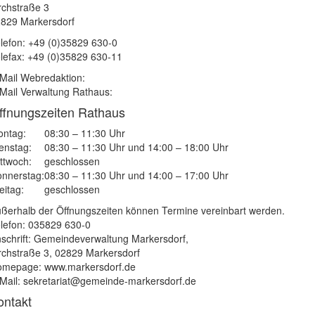
rchstraße 3
829 Markersdorf
lefon: +49 (0)35829 630-0
lefax: +49 (0)35829 630-11
Mail Webredaktion:
Mail Verwaltung Rathaus:
ffnungszeiten Rathaus
ntag:
08:30 – 11:30 Uhr
enstag:
08:30 – 11:30 Uhr und 14:00 – 18:00 Uhr
ttwoch:
geschlossen
nnerstag:
08:30 – 11:30 Uhr und 14:00 – 17:00 Uhr
eitag:
geschlossen
ßerhalb der Öffnungszeiten können Termine vereinbart werden.
lefon: 035829 630-0
schrift: Gemeindeverwaltung Markersdorf,
rchstraße 3, 02829 Markersdorf
mepage: www.markersdorf.de
Mail: sekretariat@gemeinde-markersdorf.de
ontakt