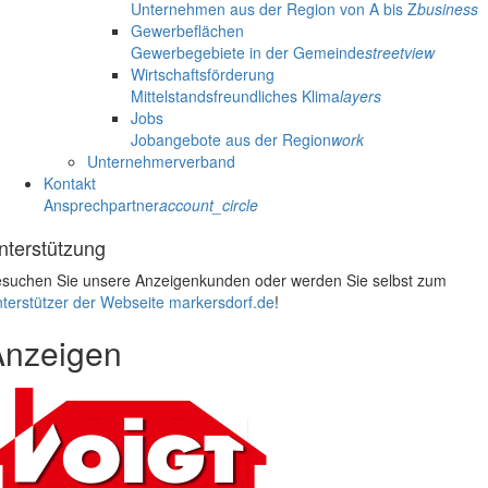
Unternehmen aus der Region von A bis Z
business
Gewerbeflächen
Gewerbegebiete in der Gemeinde
streetview
Wirtschaftsförderung
Mittelstandsfreundliches Klima
layers
Jobs
Jobangebote aus der Region
work
Unternehmerverband
Kontakt
Ansprechpartner
account_circle
nterstützung
suchen Sie unsere Anzeigenkunden oder werden Sie selbst zum
terstützer der Webseite markersdorf.de
!
Anzeigen