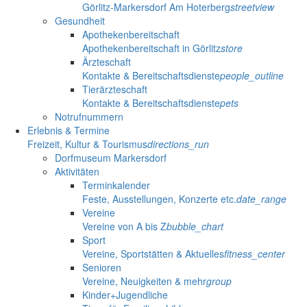
Görlitz-Markersdorf Am Hoterberg
streetview
Gesundheit
Apothekenbereitschaft
Apothekenbereitschaft in Görlitz
store
Ärzteschaft
Kontakte & Bereitschaftsdienste
people_outline
Tierärzteschaft
Kontakte & Bereitschaftsdienste
pets
Notrufnummern
Erlebnis & Termine
Freizeit, Kultur & Tourismus
directions_run
Dorfmuseum Markersdorf
Aktivitäten
Terminkalender
Feste, Ausstellungen, Konzerte etc.
date_range
Vereine
Vereine von A bis Z
bubble_chart
Sport
Vereine, Sportstätten & Aktuelles
fitness_center
Senioren
Vereine, Neuigkeiten & mehr
group
Kinder+Jugendliche