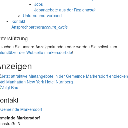
Jobs
Jobangebote aus der Region
work
Unternehmerverband
Kontakt
Ansprechpartner
account_circle
nterstützung
suchen Sie unsere Anzeigenkunden oder werden Sie selbst zum
terstützer der Webseite markersdorf.de
!
Anzeigen
tel Manhattan New York
Hotel Nürnberg
ontakt
emeinde Markersdorf
rchstraße 3