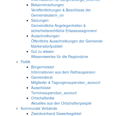
Bekanntmachungen
Veröffentlichungen & Beschlüsse der
Gemeinde
alarm_on
Satzungen
Gemeindliche Angelegenheiten &
sicherheitsrechtliche Erlasse
assignment
Ausschreibungen
Öffentliche Ausschreibungen der Gemeinde
Markersdorf
publish
Gut zu wissen
Wissenswertes für die Region
done
Politik
Bürgermeister
Informationen aus dem Rathaus
person
Gemeinderat
Mitglieder & Tagungen
supervisor_account
Ausschüsse
Termine
supervisor_account
Ortschaftsräte
Aktuelles aus den Ortschaften
people
Kommunale Verbände
Zweckverband Gewerbegebiet