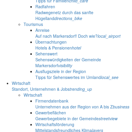
Tipps für Familien
child_care
Radfahren
Radwegenetz durch das sanfte
Hügelland
directions_bike
Tourismus
Anreise
Auf nach Markersdorf! Doch wie?
local_airport
Übernachtungen
Hotels & Pensionen
hotel
Sehenswert
Sehenswürdigkeiten der Gemeinde
Markersdorf
visibility
Ausflugsziele in der Region
Tipps für Sehenswertes im Umland
local_see
Wirtschaft
Standort, Unternehmen & Jobs
trending_up
Wirtschaft
Firmendatenbank
Unternehmen aus der Region von A bis Z
business
Gewerbeflächen
Gewerbegebiete in der Gemeinde
streetview
Wirtschaftsförderung
Mittelstandsfreundliches Klima
layers