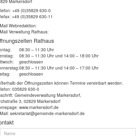
829 Markersdorf
lefon: +49 (0)35829 630-0
lefax: +49 (0)35829 630-11
Mail Webredaktion:
Mail Verwaltung Rathaus:
ffnungszeiten Rathaus
ntag:
08:30 – 11:30 Uhr
enstag:
08:30 – 11:30 Uhr und 14:00 – 18:00 Uhr
ttwoch:
geschlossen
nnerstag:
08:30 – 11:30 Uhr und 14:00 – 17:00 Uhr
eitag:
geschlossen
ßerhalb der Öffnungszeiten können Termine vereinbart werden.
lefon: 035829 630-0
schrift: Gemeindeverwaltung Markersdorf,
rchstraße 3, 02829 Markersdorf
mepage: www.markersdorf.de
Mail: sekretariat@gemeinde-markersdorf.de
ontakt