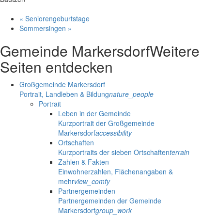
«
Seniorengeburtstage
Sommersingen
»
Gemeinde Markersdorf
Weitere
Seiten entdecken
Großgemeinde Markersdorf
Portrait, Landleben & Bildung
nature_people
Portrait
Leben in der Gemeinde
Kurzportrait der Großgemeinde
Markersdorf
accessibility
Ortschaften
Kurzportraits der sieben Ortschaften
terrain
Zahlen & Fakten
Einwohnerzahlen, Flächenangaben &
mehr
view_comfy
Partnergemeinden
Partnergemeinden der Gemeinde
Markersdorf
group_work