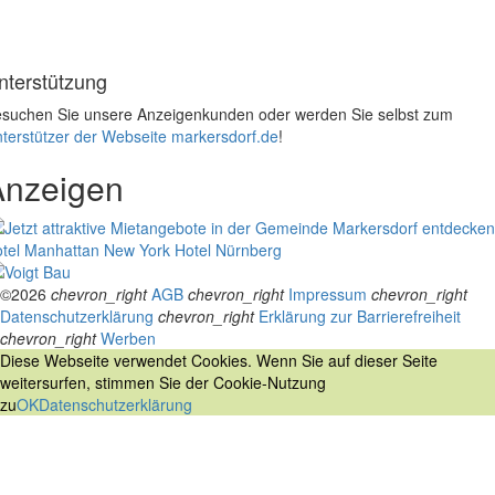
nterstützung
suchen Sie unsere Anzeigenkunden oder werden Sie selbst zum
terstützer der Webseite markersdorf.de
!
Anzeigen
tel Manhattan New York
Hotel Nürnberg
©2026
chevron_right
AGB
chevron_right
Impressum
chevron_right
Datenschutzerklärung
chevron_right
Erklärung zur Barrierefreiheit
chevron_right
Werben
Diese Webseite verwendet Cookies. Wenn Sie auf dieser Seite
weitersurfen, stimmen Sie der Cookie-Nutzung
zu
OK
Datenschutzerklärung