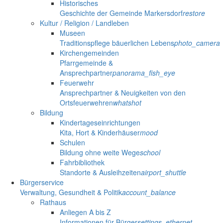
Historisches
Geschichte der Gemeinde Markersdorf
restore
Kultur / Religion / Landleben
Museen
Traditionspflege bäuerlichen Lebens
photo_camera
Kirchengemeinden
Pfarrgemeinde &
Ansprechpartner
panorama_fish_eye
Feuerwehr
Ansprechpartner & Neuigkeiten von den
Ortsfeuerwehren
whatshot
Bildung
Kindertageseinrichtungen
Kita, Hort & Kinderhäuser
mood
Schulen
Bildung ohne weite Wege
school
Fahrbibliothek
Standorte & Ausleihzeiten
airport_shuttle
Bürgerservice
Verwaltung, Gesundheit & Politik
account_balance
Rathaus
Anliegen A bis Z
Informationen für Bürger
settings_ethernet