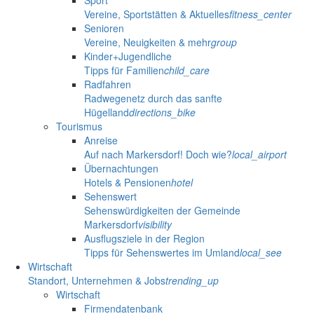
Sport
Vereine, Sportstätten & Aktuelles
fitness_center
Senioren
Vereine, Neuigkeiten & mehr
group
Kinder+Jugendliche
Tipps für Familien
child_care
Radfahren
Radwegenetz durch das sanfte
Hügelland
directions_bike
Tourismus
Anreise
Auf nach Markersdorf! Doch wie?
local_airport
Übernachtungen
Hotels & Pensionen
hotel
Sehenswert
Sehenswürdigkeiten der Gemeinde
Markersdorf
visibility
Ausflugsziele in der Region
Tipps für Sehenswertes im Umland
local_see
Wirtschaft
Standort, Unternehmen & Jobs
trending_up
Wirtschaft
Firmendatenbank