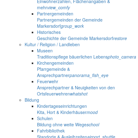
Einwohnerzahlen, Flächenangaben &
mehr
view_comfy
Partnergemeinden
Partnergemeinden der Gemeinde
Markersdorf
group_work
Historisches
Geschichte der Gemeinde Markersdorf
restore
Kultur / Religion / Landleben
Museen
Traditionspflege bäuerlichen Lebens
photo_camera
Kirchengemeinden
Pfarrgemeinde &
Ansprechpartner
panorama_fish_eye
Feuerwehr
Ansprechpartner & Neuigkeiten von den
Ortsfeuerwehren
whatshot
Bildung
Kindertageseinrichtungen
Kita, Hort & Kinderhäuser
mood
Schulen
Bildung ohne weite Wege
school
Fahrbibliothek
Standorte & Ausleihzeiten
airport_shuttle