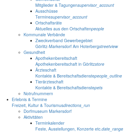
Mitglieder & Tagungen
supervisor_account
Ausschüsse
Termine
supervisor_account
Ortschaftsräte
Aktuelles aus den Ortschaften
people
Kommunale Verbände
Zweckverband Gewerbegebiet
Görlitz-Markersdorf Am Hoterberg
streetview
Gesundheit
Apothekenbereitschaft
Apothekenbereitschaft in Görlitz
store
Ärzteschaft
Kontakte & Bereitschaftsdienste
people_outline
Tierärzteschaft
Kontakte & Bereitschaftsdienste
pets
Notrufnummern
Erlebnis & Termine
Freizeit, Kultur & Tourismus
directions_run
Dorfmuseum Markersdorf
Aktivitäten
Terminkalender
Feste, Ausstellungen, Konzerte etc.
date_range