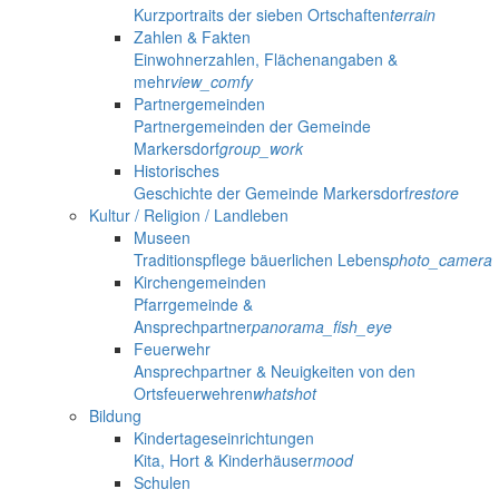
Kurzportraits der sieben Ortschaften
terrain
Zahlen & Fakten
Einwohnerzahlen, Flächenangaben &
mehr
view_comfy
Partnergemeinden
Partnergemeinden der Gemeinde
Markersdorf
group_work
Historisches
Geschichte der Gemeinde Markersdorf
restore
Kultur / Religion / Landleben
Museen
Traditionspflege bäuerlichen Lebens
photo_camera
Kirchengemeinden
Pfarrgemeinde &
Ansprechpartner
panorama_fish_eye
Feuerwehr
Ansprechpartner & Neuigkeiten von den
Ortsfeuerwehren
whatshot
Bildung
Kindertageseinrichtungen
Kita, Hort & Kinderhäuser
mood
Schulen