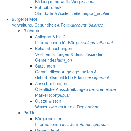
Bildung ohne weite Wege
school
Fahrbibliothek
Standorte & Ausleihzeiten
airport_shuttle
Bürgerservice
Verwaltung, Gesundheit & Politik
account_balance
Rathaus
Anliegen A bis Z
Informationen für Bürger
settings_ethernet
Bekanntmachungen
Veröffentlichungen & Beschlüsse der
Gemeinde
alarm_on
Satzungen
Gemeindliche Angelegenheiten &
sicherheitsrechtliche Erlasse
assignment
Ausschreibungen
Öffentliche Ausschreibungen der Gemeinde
Markersdorf
publish
Gut zu wissen
Wissenswertes für die Region
done
Politik
Bürgermeister
Informationen aus dem Rathaus
person
Gemeinderat