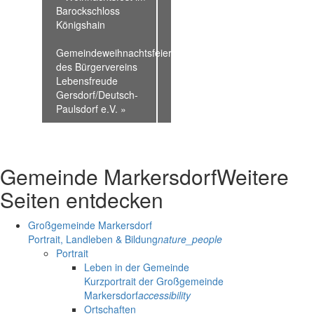
Barockschloss
Königshain
Gemeindeweihnachtsfeier
des Bürgervereins
Lebensfreude
Gersdorf/Deutsch-
Paulsdorf e.V.
»
Gemeinde Markersdorf
Weitere
Seiten entdecken
Großgemeinde Markersdorf
Portrait, Landleben & Bildung
nature_people
Portrait
Leben in der Gemeinde
Kurzportrait der Großgemeinde
Markersdorf
accessibility
Ortschaften