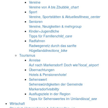
Vereine
Vereine von A bis Z
bubble_chart
Sport
Vereine, Sportstätten & Aktuelles
fitness_center
Senioren
Vereine, Neuigkeiten & mehr
group
Kinder+Jugendliche
Tipps für Familien
child_care
Radfahren
Radwegenetz durch das sanfte
Hügelland
directions_bike
Tourismus
Anreise
Auf nach Markersdorf! Doch wie?
local_airport
Übernachtungen
Hotels & Pensionen
hotel
Sehenswert
Sehenswürdigkeiten der Gemeinde
Markersdorf
visibility
Ausflugsziele in der Region
Tipps für Sehenswertes im Umland
local_see
Wirtschaft