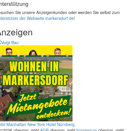
nterstützung
suchen Sie unsere Anzeigenkunden oder werden Sie selbst zum
terstützer der Webseite markersdorf.de
!
Anzeigen
tel Manhattan New York
Hotel Nürnberg
©2026
chevron_right
AGB
chevron_right
Impressum
chevron_right