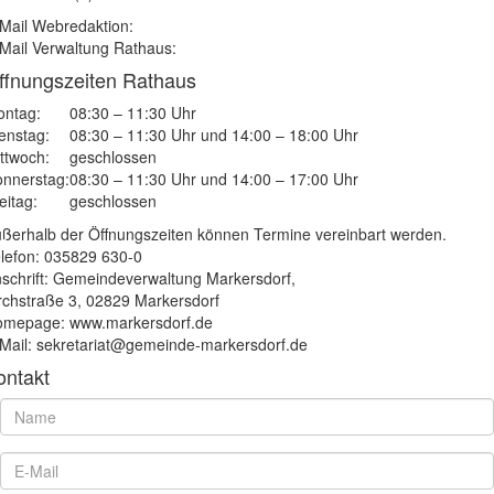
Mail Webredaktion:
Mail Verwaltung Rathaus:
ffnungszeiten Rathaus
ntag:
08:30 – 11:30 Uhr
enstag:
08:30 – 11:30 Uhr und 14:00 – 18:00 Uhr
ttwoch:
geschlossen
nnerstag:
08:30 – 11:30 Uhr und 14:00 – 17:00 Uhr
eitag:
geschlossen
ßerhalb der Öffnungszeiten können Termine vereinbart werden.
lefon: 035829 630-0
schrift: Gemeindeverwaltung Markersdorf,
rchstraße 3, 02829 Markersdorf
mepage: www.markersdorf.de
Mail: sekretariat@gemeinde-markersdorf.de
ontakt