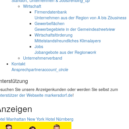
Standort, Unternehmen & Jobs
trending_up
Wirtschaft
Firmendatenbank
Unternehmen aus der Region von A bis Z
business
Gewerbeflächen
Gewerbegebiete in der Gemeinde
streetview
Wirtschaftsförderung
Mittelstandsfreundliches Klima
layers
Jobs
Jobangebote aus der Region
work
Unternehmerverband
Kontakt
Ansprechpartner
account_circle
nterstützung
suchen Sie unsere Anzeigenkunden oder werden Sie selbst zum
terstützer der Webseite markersdorf.de
!
Anzeigen
tel Manhattan New York
Hotel Nürnberg