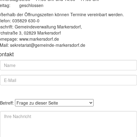
eitag:
geschlossen
ßerhalb der Öffnungszeiten können Termine vereinbart werden.
lefon: 035829 630-0
schrift: Gemeindeverwaltung Markersdorf,
rchstraße 3, 02829 Markersdorf
mepage: www.markersdorf.de
Mail: sekretariat@gemeinde-markersdorf.de
ontakt
Betreff: