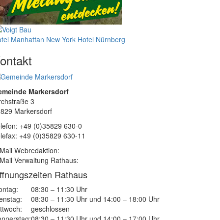
tel Manhattan New York
Hotel Nürnberg
ontakt
emeinde Markersdorf
rchstraße 3
829 Markersdorf
lefon: +49 (0)35829 630-0
lefax: +49 (0)35829 630-11
Mail Webredaktion:
Mail Verwaltung Rathaus:
ffnungszeiten Rathaus
ntag:
08:30 – 11:30 Uhr
enstag:
08:30 – 11:30 Uhr und 14:00 – 18:00 Uhr
ttwoch:
geschlossen
nnerstag:
08:30 – 11:30 Uhr und 14:00 – 17:00 Uhr