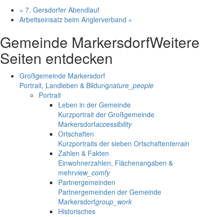
«
7. Gersdorfer Abendlauf
Arbeitseinsatz beim Anglerverband
»
Gemeinde Markersdorf
Weitere
Seiten entdecken
Großgemeinde Markersdorf
Portrait, Landleben & Bildung
nature_people
Portrait
Leben in der Gemeinde
Kurzportrait der Großgemeinde
Markersdorf
accessibility
Ortschaften
Kurzportraits der sieben Ortschaften
terrain
Zahlen & Fakten
Einwohnerzahlen, Flächenangaben &
mehr
view_comfy
Partnergemeinden
Partnergemeinden der Gemeinde
Markersdorf
group_work
Historisches