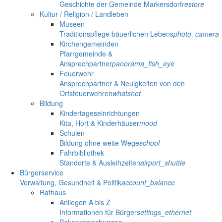
Geschichte der Gemeinde Markersdorf
restore
Kultur / Religion / Landleben
Museen
Traditionspflege bäuerlichen Lebens
photo_camera
Kirchengemeinden
Pfarrgemeinde &
Ansprechpartner
panorama_fish_eye
Feuerwehr
Ansprechpartner & Neuigkeiten von den
Ortsfeuerwehren
whatshot
Bildung
Kindertageseinrichtungen
Kita, Hort & Kinderhäuser
mood
Schulen
Bildung ohne weite Wege
school
Fahrbibliothek
Standorte & Ausleihzeiten
airport_shuttle
Bürgerservice
Verwaltung, Gesundheit & Politik
account_balance
Rathaus
Anliegen A bis Z
Informationen für Bürger
settings_ethernet
Bekanntmachungen