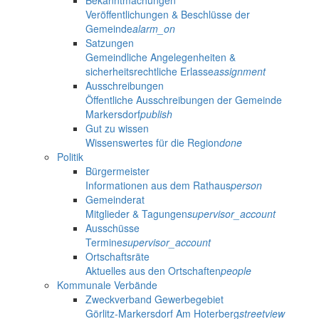
Veröffentlichungen & Beschlüsse der
Gemeinde
alarm_on
Satzungen
Gemeindliche Angelegenheiten &
sicherheitsrechtliche Erlasse
assignment
Ausschreibungen
Öffentliche Ausschreibungen der Gemeinde
Markersdorf
publish
Gut zu wissen
Wissenswertes für die Region
done
Politik
Bürgermeister
Informationen aus dem Rathaus
person
Gemeinderat
Mitglieder & Tagungen
supervisor_account
Ausschüsse
Termine
supervisor_account
Ortschaftsräte
Aktuelles aus den Ortschaften
people
Kommunale Verbände
Zweckverband Gewerbegebiet
Görlitz-Markersdorf Am Hoterberg
streetview