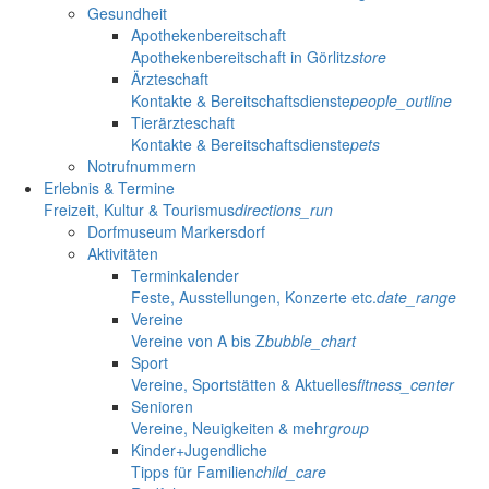
Gesundheit
Apothekenbereitschaft
Apothekenbereitschaft in Görlitz
store
Ärzteschaft
Kontakte & Bereitschaftsdienste
people_outline
Tierärzteschaft
Kontakte & Bereitschaftsdienste
pets
Notrufnummern
Erlebnis & Termine
Freizeit, Kultur & Tourismus
directions_run
Dorfmuseum Markersdorf
Aktivitäten
Terminkalender
Feste, Ausstellungen, Konzerte etc.
date_range
Vereine
Vereine von A bis Z
bubble_chart
Sport
Vereine, Sportstätten & Aktuelles
fitness_center
Senioren
Vereine, Neuigkeiten & mehr
group
Kinder+Jugendliche
Tipps für Familien
child_care