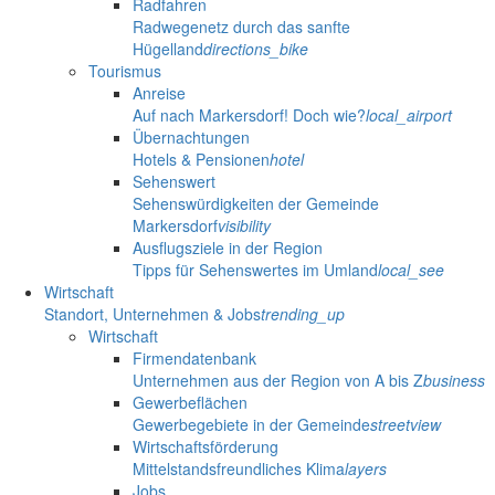
Radfahren
Radwegenetz durch das sanfte
Hügelland
directions_bike
Tourismus
Anreise
Auf nach Markersdorf! Doch wie?
local_airport
Übernachtungen
Hotels & Pensionen
hotel
Sehenswert
Sehenswürdigkeiten der Gemeinde
Markersdorf
visibility
Ausflugsziele in der Region
Tipps für Sehenswertes im Umland
local_see
Wirtschaft
Standort, Unternehmen & Jobs
trending_up
Wirtschaft
Firmendatenbank
Unternehmen aus der Region von A bis Z
business
Gewerbeflächen
Gewerbegebiete in der Gemeinde
streetview
Wirtschaftsförderung
Mittelstandsfreundliches Klima
layers
Jobs