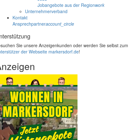
Jobangebote aus der Region
work
Unternehmerverband
Kontakt
Ansprechpartner
account_circle
nterstützung
suchen Sie unsere Anzeigenkunden oder werden Sie selbst zum
terstützer der Webseite markersdorf.de
!
Anzeigen