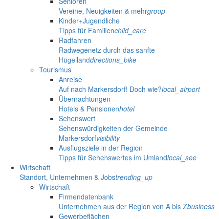
Senioren
Vereine, Neuigkeiten & mehr
group
Kinder+Jugendliche
Tipps für Familien
child_care
Radfahren
Radwegenetz durch das sanfte
Hügelland
directions_bike
Tourismus
Anreise
Auf nach Markersdorf! Doch wie?
local_airport
Übernachtungen
Hotels & Pensionen
hotel
Sehenswert
Sehenswürdigkeiten der Gemeinde
Markersdorf
visibility
Ausflugsziele in der Region
Tipps für Sehenswertes im Umland
local_see
Wirtschaft
Standort, Unternehmen & Jobs
trending_up
Wirtschaft
Firmendatenbank
Unternehmen aus der Region von A bis Z
business
Gewerbeflächen