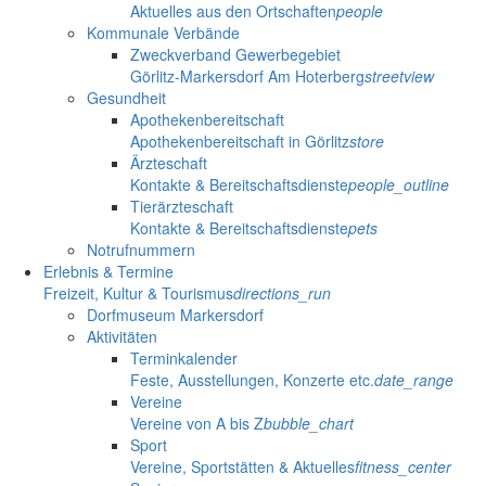
Aktuelles aus den Ortschaften
people
Kommunale Verbände
Zweckverband Gewerbegebiet
Görlitz-Markersdorf Am Hoterberg
streetview
Gesundheit
Apothekenbereitschaft
Apothekenbereitschaft in Görlitz
store
Ärzteschaft
Kontakte & Bereitschaftsdienste
people_outline
Tierärzteschaft
Kontakte & Bereitschaftsdienste
pets
Notrufnummern
Erlebnis & Termine
Freizeit, Kultur & Tourismus
directions_run
Dorfmuseum Markersdorf
Aktivitäten
Terminkalender
Feste, Ausstellungen, Konzerte etc.
date_range
Vereine
Vereine von A bis Z
bubble_chart
Sport
Vereine, Sportstätten & Aktuelles
fitness_center