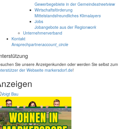
Gewerbegebiete in der Gemeinde
streetview
Wirtschaftsförderung
Mittelstandsfreundliches Klima
layers
Jobs
Jobangebote aus der Region
work
Unternehmerverband
Kontakt
Ansprechpartner
account_circle
nterstützung
suchen Sie unsere Anzeigenkunden oder werden Sie selbst zum
terstützer der Webseite markersdorf.de
!
Anzeigen