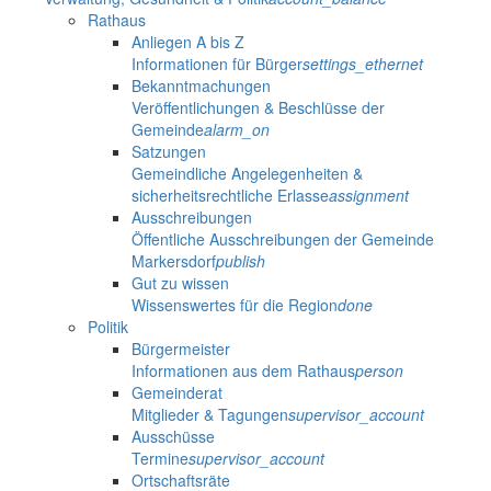
Rathaus
Anliegen A bis Z
Informationen für Bürger
settings_ethernet
Bekanntmachungen
Veröffentlichungen & Beschlüsse der
Gemeinde
alarm_on
Satzungen
Gemeindliche Angelegenheiten &
sicherheitsrechtliche Erlasse
assignment
Ausschreibungen
Öffentliche Ausschreibungen der Gemeinde
Markersdorf
publish
Gut zu wissen
Wissenswertes für die Region
done
Politik
Bürgermeister
Informationen aus dem Rathaus
person
Gemeinderat
Mitglieder & Tagungen
supervisor_account
Ausschüsse
Termine
supervisor_account
Ortschaftsräte