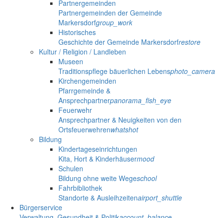
Partnergemeinden
Partnergemeinden der Gemeinde
Markersdorf
group_work
Historisches
Geschichte der Gemeinde Markersdorf
restore
Kultur / Religion / Landleben
Museen
Traditionspflege bäuerlichen Lebens
photo_camera
Kirchengemeinden
Pfarrgemeinde &
Ansprechpartner
panorama_fish_eye
Feuerwehr
Ansprechpartner & Neuigkeiten von den
Ortsfeuerwehren
whatshot
Bildung
Kindertageseinrichtungen
Kita, Hort & Kinderhäuser
mood
Schulen
Bildung ohne weite Wege
school
Fahrbibliothek
Standorte & Ausleihzeiten
airport_shuttle
Bürgerservice
Verwaltung, Gesundheit & Politik
account_balance