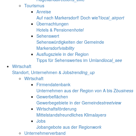
Tourismus
Anreise
Auf nach Markersdorf! Doch wie?
local_airport
Übernachtungen
Hotels & Pensionen
hotel
Sehenswert
Sehenswürdigkeiten der Gemeinde
Markersdorf
visibility
Ausflugsziele in der Region
Tipps für Sehenswertes im Umland
local_see
Wirtschaft
Standort, Unternehmen & Jobs
trending_up
Wirtschaft
Firmendatenbank
Unternehmen aus der Region von A bis Z
business
Gewerbeflächen
Gewerbegebiete in der Gemeinde
streetview
Wirtschaftsförderung
Mittelstandsfreundliches Klima
layers
Jobs
Jobangebote aus der Region
work
Unternehmerverband