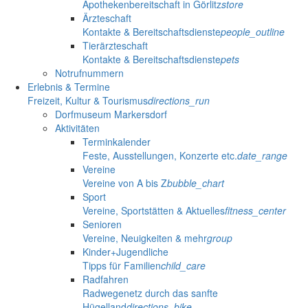
Apothekenbereitschaft in Görlitz
store
Ärzteschaft
Kontakte & Bereitschaftsdienste
people_outline
Tierärzteschaft
Kontakte & Bereitschaftsdienste
pets
Notrufnummern
Erlebnis & Termine
Freizeit, Kultur & Tourismus
directions_run
Dorfmuseum Markersdorf
Aktivitäten
Terminkalender
Feste, Ausstellungen, Konzerte etc.
date_range
Vereine
Vereine von A bis Z
bubble_chart
Sport
Vereine, Sportstätten & Aktuelles
fitness_center
Senioren
Vereine, Neuigkeiten & mehr
group
Kinder+Jugendliche
Tipps für Familien
child_care
Radfahren
Radwegenetz durch das sanfte
Hügelland
directions_bike