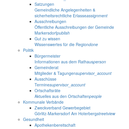
Satzungen
Gemeindliche Angelegenheiten &
sicherheitsrechtliche Erlasse
assignment
Ausschreibungen
Öffentliche Ausschreibungen der Gemeinde
Markersdorf
publish
Gut zu wissen
Wissenswertes für die Region
done
Politik
Bürgermeister
Informationen aus dem Rathaus
person
Gemeinderat
Mitglieder & Tagungen
supervisor_account
Ausschüsse
Termine
supervisor_account
Ortschaftsräte
Aktuelles aus den Ortschaften
people
Kommunale Verbände
Zweckverband Gewerbegebiet
Görlitz-Markersdorf Am Hoterberg
streetview
Gesundheit
Apothekenbereitschaft