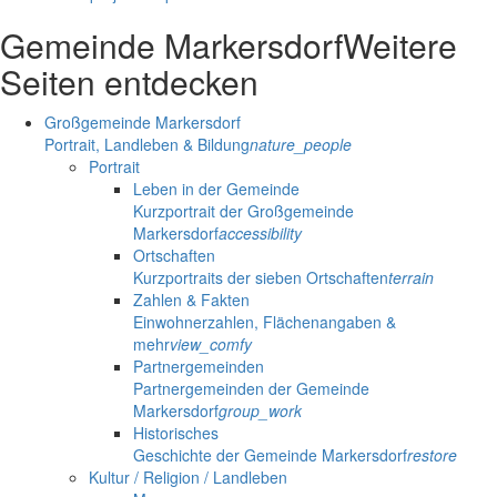
Gemeinde Markersdorf
Weitere
Seiten entdecken
Großgemeinde Markersdorf
Portrait, Landleben & Bildung
nature_people
Portrait
Leben in der Gemeinde
Kurzportrait der Großgemeinde
Markersdorf
accessibility
Ortschaften
Kurzportraits der sieben Ortschaften
terrain
Zahlen & Fakten
Einwohnerzahlen, Flächenangaben &
mehr
view_comfy
Partnergemeinden
Partnergemeinden der Gemeinde
Markersdorf
group_work
Historisches
Geschichte der Gemeinde Markersdorf
restore
Kultur / Religion / Landleben