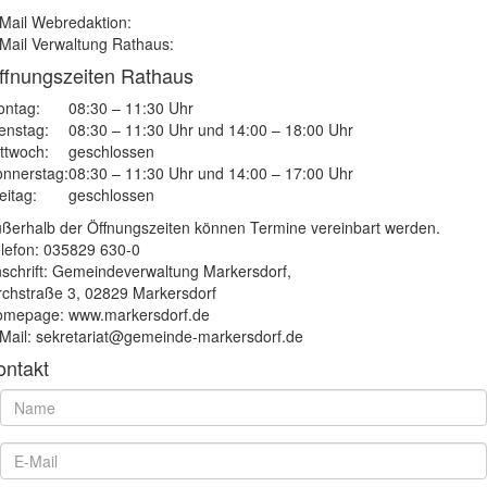
Mail Webredaktion:
Mail Verwaltung Rathaus:
ffnungszeiten Rathaus
ntag:
08:30 – 11:30 Uhr
enstag:
08:30 – 11:30 Uhr und 14:00 – 18:00 Uhr
ttwoch:
geschlossen
nnerstag:
08:30 – 11:30 Uhr und 14:00 – 17:00 Uhr
eitag:
geschlossen
ßerhalb der Öffnungszeiten können Termine vereinbart werden.
lefon: 035829 630-0
schrift: Gemeindeverwaltung Markersdorf,
rchstraße 3, 02829 Markersdorf
mepage: www.markersdorf.de
Mail: sekretariat@gemeinde-markersdorf.de
ontakt