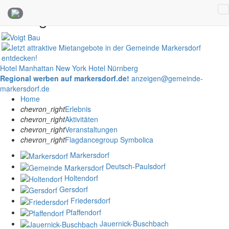
Anzeigen
Hotel Manhattan New York
Hotel Nürnberg
Regional werben auf markersdorf.de!
anzeigen@gemeinde-
markersdorf.de
Home
chevron_right
Erlebnis
chevron_right
Aktivitäten
chevron_right
Veranstaltungen
chevron_right
Flagdancegroup Symbolica
Markersdorf
Deutsch-Paulsdorf
Holtendorf
Gersdorf
Friedersdorf
Pfaffendorf
Jauernick-Buschbach