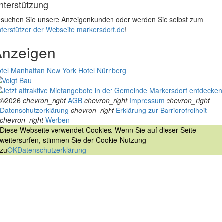
nterstützung
suchen Sie unsere Anzeigenkunden oder werden Sie selbst zum
terstützer der Webseite markersdorf.de
!
Anzeigen
tel Manhattan New York
Hotel Nürnberg
©2026
chevron_right
AGB
chevron_right
Impressum
chevron_right
Datenschutzerklärung
chevron_right
Erklärung zur Barrierefreiheit
chevron_right
Werben
Diese Webseite verwendet Cookies. Wenn Sie auf dieser Seite
weitersurfen, stimmen Sie der Cookie-Nutzung
zu
OK
Datenschutzerklärung