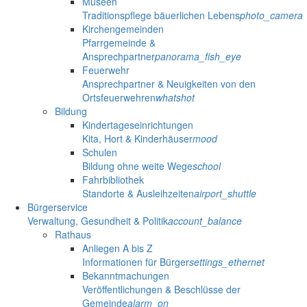
Museen
Traditionspflege bäuerlichen Lebens
photo_camera
Kirchengemeinden
Pfarrgemeinde &
Ansprechpartner
panorama_fish_eye
Feuerwehr
Ansprechpartner & Neuigkeiten von den
Ortsfeuerwehren
whatshot
Bildung
Kindertageseinrichtungen
Kita, Hort & Kinderhäuser
mood
Schulen
Bildung ohne weite Wege
school
Fahrbibliothek
Standorte & Ausleihzeiten
airport_shuttle
Bürgerservice
Verwaltung, Gesundheit & Politik
account_balance
Rathaus
Anliegen A bis Z
Informationen für Bürger
settings_ethernet
Bekanntmachungen
Veröffentlichungen & Beschlüsse der
Gemeinde
alarm_on