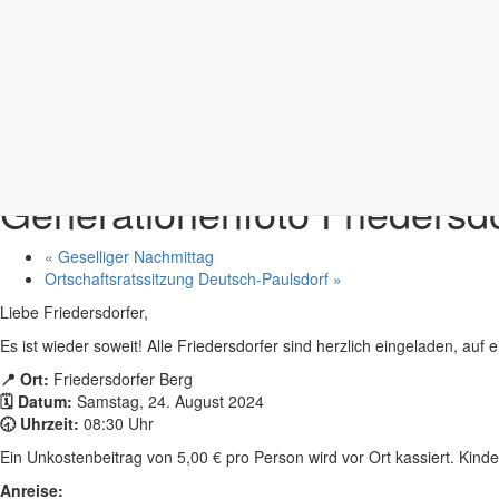
Diese Veranstaltung hat bereits stattgefunden.
Samstag
24.8.
+ Google Kalender
+ iCal Export
FrieDoKuFe e.V. lädt ein
Generationenfoto Friedersd
«
Geselliger Nachmittag
Ortschaftsratssitzung Deutsch-Paulsdorf
»
Liebe Friedersdorfer,
Es ist wieder soweit! Alle Friedersdorfer sind herzlich eingeladen, auf
📍 Ort:
Friedersdorfer Berg
🗓 Datum:
Samstag, 24. August 2024
🕣 Uhrzeit:
08:30 Uhr
Ein Unkostenbeitrag von 5,00 € pro Person wird vor Ort kassiert. Kinder
Anreise: