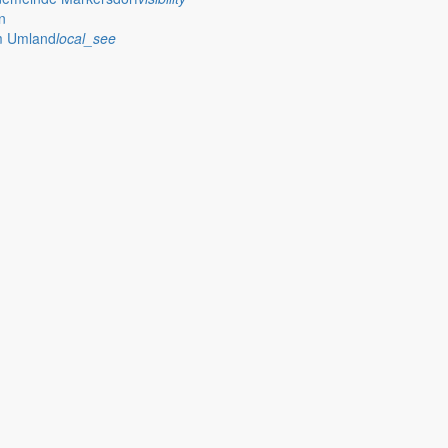
n
im Umland
local_see