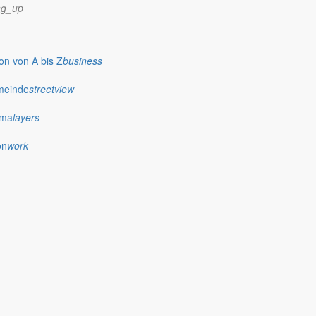
ng_up
n von A bis Z
business
meinde
streetview
ima
layers
on
work