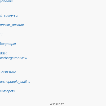
gion
done
athaus
person
ervisor_account
nt
ften
people
biet
oterberg
streetview
örlitz
store
ienste
people_outline
ienste
pets
Wirtschaft