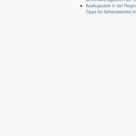
Ausflugsziele in der Regio
Tipps für Sehenswertes 
Markersdorf
Deutsch-Paulsdorf
Holtendorf
Gersdorf
Friedersdorf
Pfaffendorf
Jauernick-Buschbach