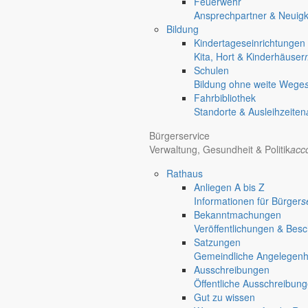
Feuerwehr
Ansprechpartner & Neuigk
Bildung
Kindertageseinrichtungen
Regional werben auf markersdorf.de!
anzeigen@gemeinde-markers
Kita, Hort & Kinderhäuser
Home
Schulen
chevron_right
Erlebnis
Bildung ohne weite Wege
chevron_right
Aktivitäten
Fahrbibliothek
chevron_right
Veranstaltungen
Standorte & Ausleihzeiten
chevron_right
Generationenfoto Friedersdorf
Bürgerservice
Verwaltung, Gesundheit & Politik
acc
Rathaus
Anliegen A bis Z
Informationen für Bürger
s
Bekanntmachungen
Veröffentlichungen & Bes
Satzungen
Gemeindliche Angelegenhei
Ausschreibungen
Öffentliche Ausschreibun
Gut zu wissen