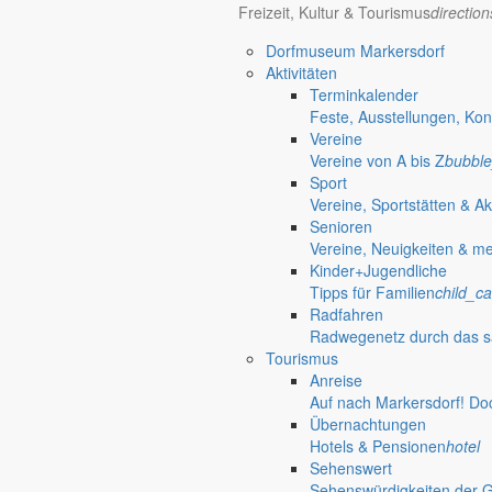
Freizeit, Kultur & Tourismus
directio
Dorfmuseum Markersdorf
Aktivitäten
Terminkalender
Feste, Ausstellungen, Kon
Vereine
Vereine von A bis Z
bubble
Sport
Vereine, Sportstätten & Ak
Senioren
Vereine, Neuigkeiten & m
Kinder+Jugendliche
Tipps für Familien
child_ca
Radfahren
Radwegenetz durch das s
Tourismus
Anreise
Auf nach Markersdorf! Do
Übernachtungen
Hotels & Pensionen
hotel
Sehenswert
Sehenswürdigkeiten der 