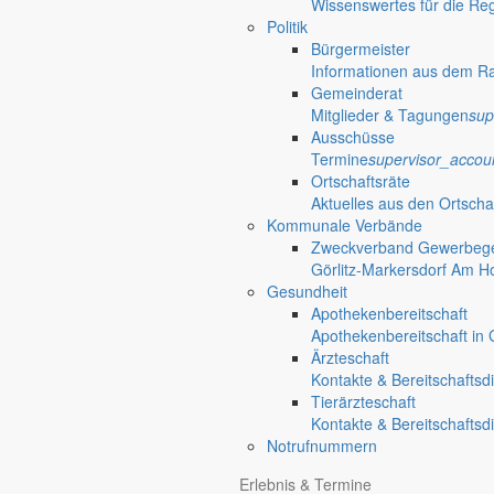
Wissenswertes für die Re
Politik
Bürgermeister
Informationen aus dem R
Gemeinderat
Mitglieder & Tagungen
sup
Ausschüsse
Termine
supervisor_accou
Ortschaftsräte
Aktuelles aus den Ortscha
Kommunale Verbände
Zweckverband Gewerbege
Görlitz-Markersdorf Am H
Gesundheit
Apothekenbereitschaft
Apothekenbereitschaft in G
Ärzteschaft
Kontakte & Bereitschaftsd
Tierärzteschaft
Kontakte & Bereitschaftsd
Notrufnummern
Erlebnis & Termine