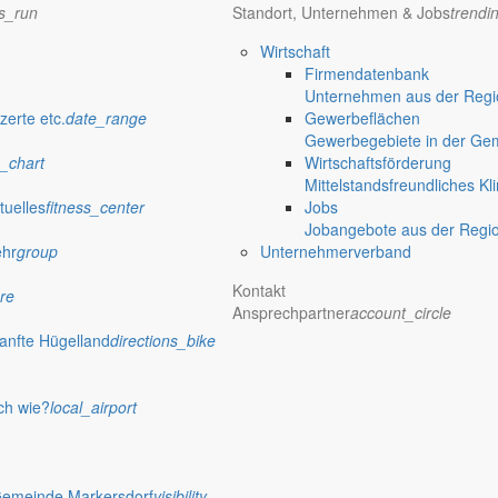
ns_run
Standort, Unternehmen & Jobs
trendi
Wirtschaft
Firmendatenbank
Unternehmen aus der Regio
zerte etc.
date_range
Gewerbeflächen
Gewerbegebiete in der Ge
_chart
Wirtschaftsförderung
Mittelstandsfreundliches Kl
tuelles
fitness_center
Jobs
Jobangebote aus der Regi
ehr
group
Unternehmerverband
Kontakt
re
Ansprechpartner
account_circle
anfte Hügelland
directions_bike
ch wie?
local_airport
Gemeinde Markersdorf
visibility