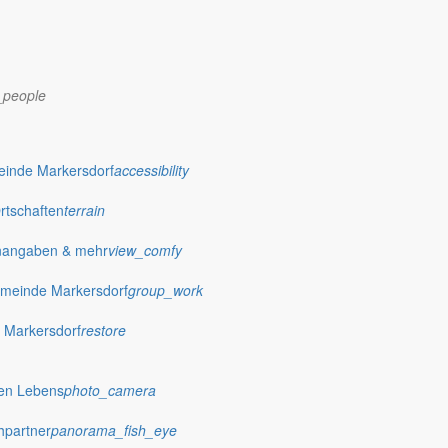
_people
einde Markersdorf
accessibility
Ortschaften
terrain
nangaben & mehr
view_comfy
meinde Markersdorf
group_work
 Markersdorf
restore
hen Lebens
photo_camera
hpartner
panorama_fish_eye