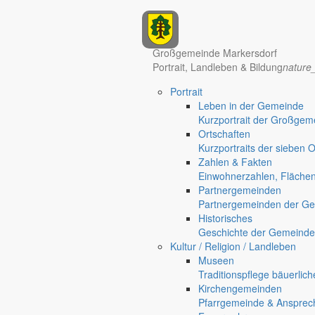
Anzeigen
Großgemeinde Markersdorf
Portrait, Landleben & Bildung
nature
Portrait
Leben in der Gemeinde
Kurzportrait der Großgem
Ortschaften
Kurzportraits der sieben 
Zahlen & Fakten
Hotel Manhattan New York
Hotel Nürnberg
Einwohnerzahlen, Fläche
Partnergemeinden
Partnergemeinden der Ge
Historisches
Geschichte der Gemeinde
Kultur / Religion / Landleben
Museen
Traditionspflege bäuerlic
Kirchengemeinden
Pfarrgemeinde & Ansprec