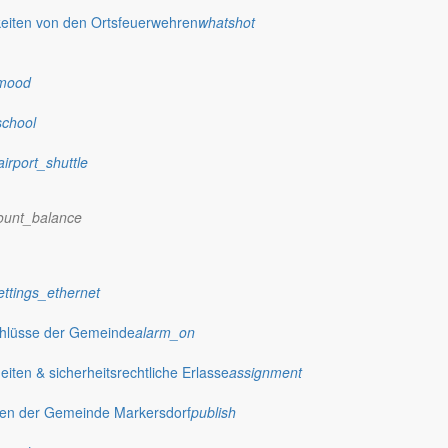
eiten von den Ortsfeuerwehren
whatshot
dorf.de
mood
school
airport_shuttle
ount_balance
ettings_ethernet
chlüsse der Gemeinde
alarm_on
ten & sicherheitsrechtliche Erlasse
assignment
gen der Gemeinde Markersdorf
publish