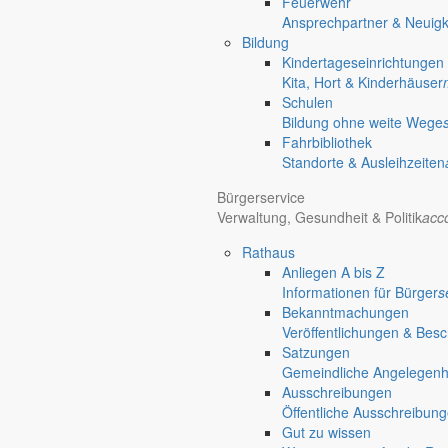
Feuerwehr
Ansprechpartner & Neuigk
Jauernick-Buschbach
Bildung
Kindertageseinrichtungen
Kita, Hort & Kinderhäuser
Schulen
Diese Veranstaltung hat bereits stattgefunden.
Bildung ohne weite Wege
Fahrbibliothek
Mittwoch
Standorte & Ausleihzeiten
1.3.
09:00 Uhr
Bürgerservice
+ Google Kalender
+ iCal Export
Verwaltung, Gesundheit & Politik
acc
Bürgerverein „Lebensfreude“ Gersdorf/ Deutsch-Paulsdorf e. V.
Rathaus
Nachbarschaftsfrühstück
Anliegen A bis Z
Informationen für Bürger
s
Bekanntmachungen
«
Bürgermeister vor Ort in Pfaffendorf
Veröffentlichungen & Bes
Bürgermeister vor Ort in Markersdorf
»
Satzungen
Unser Nachbarschaftsfrühstück findet am Mittwoch, im Dorfgemeinscha
Gemeindliche Angelegenhei
Ausschreibungen
Dazu sind sie herzlich eingeladen.
Öffentliche Ausschreibun
Ihr Vorstand D. Deutschmann
Gut zu wissen