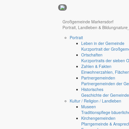
Anzeigen
Großgemeinde Markersdorf
Hotel Manhattan New York
Hotel Nürnberg
Portrait, Landleben & Bildung
nature
Portrait
Regional werben auf markersdorf.de!
anzeigen@gemeinde-markers
Leben in der Gemeinde
Home
Kurzportrait der Großgem
chevron_right
Erlebnis
Ortschaften
chevron_right
Aktivitäten
Kurzportraits der sieben 
chevron_right
Veranstaltungen
Zahlen & Fakten
chevron_right
Nachbarschaftsfrühstück
Einwohnerzahlen, Fläche
Markersdorf
Partnergemeinden
Deutsch-Paulsdorf
Partnergemeinden der Ge
Historisches
Geschichte der Gemeinde
Holtendorf
Kultur / Religion / Landleben
Museen
Gersdorf
Traditionspflege bäuerlic
Friedersdorf
Kirchengemeinden
Pfarrgemeinde & Ansprec
Pfaffendorf