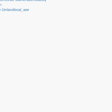
n
im Umland
local_see
eye
wehren
whatshot
rm_on
che Erlasse
assignment