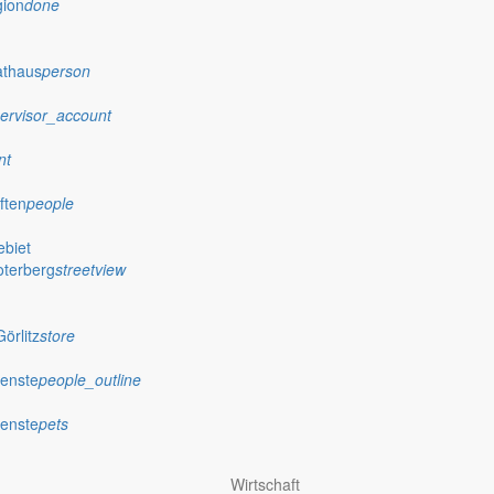
gion
done
athaus
person
ervisor_account
nt
ften
people
biet
oterberg
streetview
örlitz
store
ienste
people_outline
ienste
pets
Wirtschaft