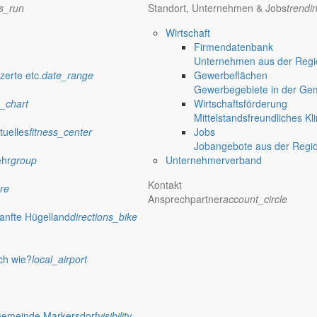
ns_run
Standort, Unternehmen & Jobs
trendi
Wirtschaft
Firmendatenbank
Unternehmen aus der Regio
zerte etc.
date_range
Gewerbeflächen
eiten entdecken
Gewerbegebiete in der Ge
_chart
Wirtschaftsförderung
Mittelstandsfreundliches Kl
tuelles
fitness_center
Jobs
Jobangebote aus der Regi
ehr
group
Unternehmerverband
ility
Kontakt
re
Ansprechpartner
account_circle
anfte Hügelland
directions_bike
mfy
p_work
ch wie?
local_airport
Gemeinde Markersdorf
visibility