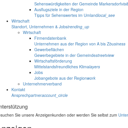
Sehenswürdigkeiten der Gemeinde Markersdorf
visib
Ausflugsziele in der Region
Tipps für Sehenswertes im Umland
local_see
Wirtschaft
Standort, Unternehmen & Jobs
trending_up
Wirtschaft
Firmendatenbank
Unternehmen aus der Region von A bis Z
business
Gewerbeflächen
Gewerbegebiete in der Gemeinde
streetview
Wirtschaftsförderung
Mittelstandsfreundliches Klima
layers
Jobs
Jobangebote aus der Region
work
Unternehmerverband
Kontakt
Ansprechpartner
account_circle
nterstützung
suchen Sie unsere Anzeigenkunden oder werden Sie selbst zum
Unter