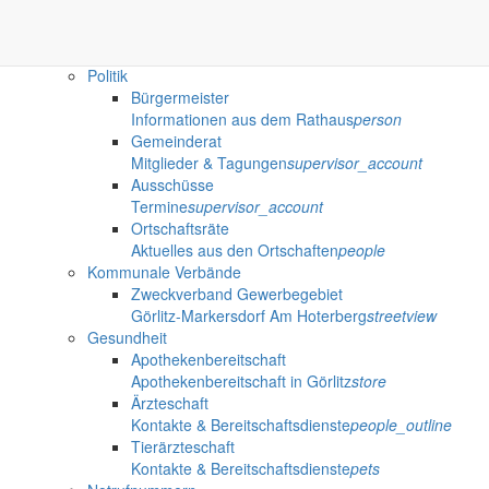
Öffentliche Ausschreibungen der Gemeinde Marker
Gut zu wissen
Wissenswertes für die Region
done
Politik
Bürgermeister
Informationen aus dem Rathaus
person
Gemeinderat
Mitglieder & Tagungen
supervisor_account
Ausschüsse
Termine
supervisor_account
Ortschaftsräte
Aktuelles aus den Ortschaften
people
Kommunale Verbände
Zweckverband Gewerbegebiet
Görlitz-Markersdorf Am Hoterberg
streetview
Gesundheit
Apothekenbereitschaft
Apothekenbereitschaft in Görlitz
store
Ärzteschaft
Kontakte & Bereitschaftsdienste
people_outline
Tierärzteschaft
Kontakte & Bereitschaftsdienste
pets