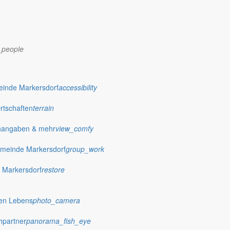
_people
dorf.de
einde Markersdorf
accessibility
Ortschaften
terrain
nangaben & mehr
view_comfy
meinde Markersdorf
group_work
 Markersdorf
restore
hen Lebens
photo_camera
hpartner
panorama_fish_eye