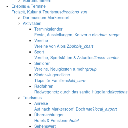
Notrufnummern
Erlebnis & Termine
Freizeit, Kultur & Tourismus
directions_run
Dorfmuseum Markersdorf
Aktivitäten
Terminkalender
Feste, Ausstellungen, Konzerte etc.
date_range
Vereine
Vereine von A bis Z
bubble_chart
Sport
Vereine, Sportstätten & Aktuelles
fitness_center
Senioren
Vereine, Neuigkeiten & mehr
group
Kinder+Jugendliche
Tipps für Familien
child_care
Radfahren
Radwegenetz durch das sanfte Hügelland
direction
Tourismus
Anreise
Auf nach Markersdorf! Doch wie?
local_airport
Übernachtungen
Hotels & Pensionen
hotel
Sehenswert