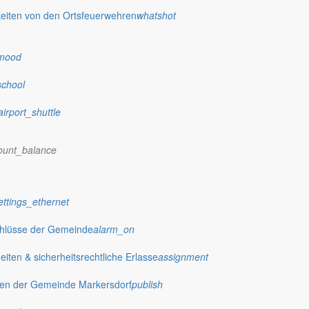
eiten von den Ortsfeuerwehren
whatshot
mood
school
airport_shuttle
ount_balance
ettings_ethernet
chlüsse der Gemeinde
alarm_on
ftsraum in der Feuerwehr statt.
ten & sicherheitsrechtliche Erlasse
assignment
gen der Gemeinde Markersdorf
publish