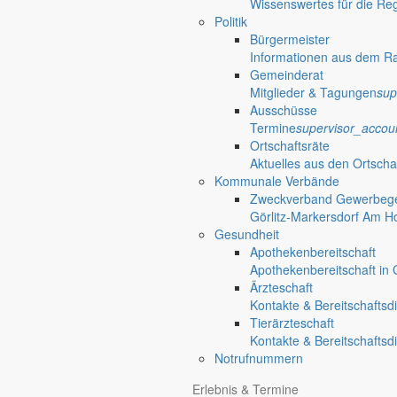
Wissenswertes für die Re
Details
Politik
Bürgermeister
Datum
Informationen aus dem R
1. März 2023
Gemeinderat
Mitglieder & Tagungen
sup
Zeit
Ausschüsse
09 : 00 Uhr
Termine
supervisor_accou
Ortschaftsräte
Veranstalter
Aktuelles aus den Ortscha
Kommunale Verbände
Bürgerverein “Lebensfreude”
Zweckverband Gewerbege
Görlitz-Markersdorf Am H
Gesundheit
Lindenweg 2
Apothekenbereitschaft
02829 Markersdorf
Apothekenbereitschaft in G
Ärzteschaft
Bürgerverein “Lebensfreude” Gersdorf/Deutsch-Paulsdorf e.V.
Kontakte & Bereitschaftsd
Tierärzteschaft
Veranstaltungsort
Kontakte & Bereitschaftsd
Notrufnummern
Dorfgemeinschaftsraum Feuerwehr Gersdorf
Erlebnis & Termine