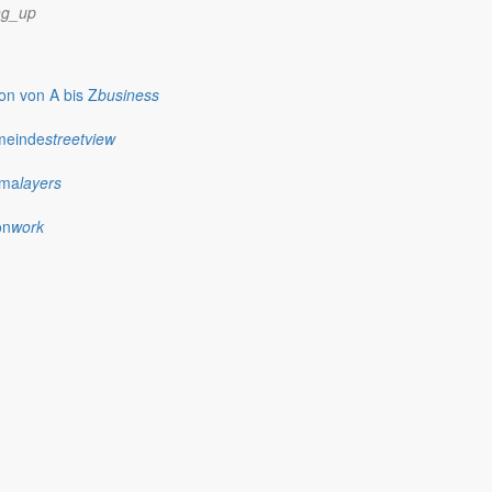
ng_up
n von A bis Z
business
meinde
streetview
ima
layers
on
work