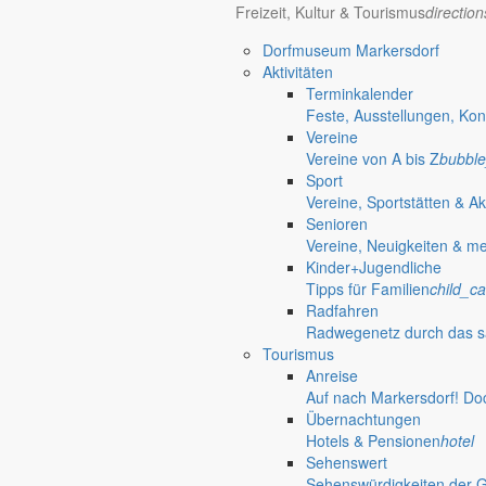
02829 Gersdorf
Freizeit, Kultur & Tourismus
directio
Dorfmuseum Markersdorf
«
Bürgermeister vor Ort in Pfaffendorf
Aktivitäten
Bürgermeister vor Ort in Markersdorf
»
Terminkalender
Feste, Ausstellungen, Kon
Gemeinde Markersdorf
Weitere S
Vereine
Vereine von A bis Z
bubble
Großgemeinde Markersdorf
Sport
Portrait, Landleben & Bildung
nature_people
Vereine, Sportstätten & Ak
Portrait
Senioren
Leben in der Gemeinde
Vereine, Neuigkeiten & m
Kurzportrait der Großgemeinde Markersdorf
accessib
Kinder+Jugendliche
Ortschaften
Tipps für Familien
child_ca
Kurzportraits der sieben Ortschaften
terrain
Radfahren
Zahlen & Fakten
Radwegenetz durch das s
Einwohnerzahlen, Flächenangaben & mehr
view_co
Tourismus
Partnergemeinden
Anreise
Partnergemeinden der Gemeinde Markersdorf
grou
Auf nach Markersdorf! Do
Historisches
Übernachtungen
Geschichte der Gemeinde Markersdorf
restore
Hotels & Pensionen
hotel
Kultur / Religion / Landleben
Sehenswert
Museen
Sehenswürdigkeiten der 