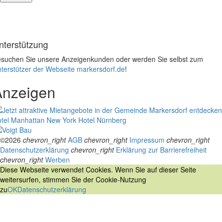
nterstützung
suchen Sie unsere Anzeigenkunden oder werden Sie selbst zum
terstützer der Webseite markersdorf.de
!
Anzeigen
tel Manhattan New York
Hotel Nürnberg
©2026
chevron_right
AGB
chevron_right
Impressum
chevron_right
Datenschutzerklärung
chevron_right
Erklärung zur Barrierefreiheit
chevron_right
Werben
Diese Webseite verwendet Cookies. Wenn Sie auf dieser Seite
weitersurfen, stimmen Sie der Cookie-Nutzung
zu
OK
Datenschutzerklärung