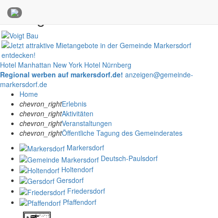
Anzeigen
Hotel Manhattan New York
Hotel Nürnberg
Regional werben auf markersdorf.de!
anzeigen@gemeinde-
markersdorf.de
Home
chevron_right
Erlebnis
chevron_right
Aktivitäten
chevron_right
Veranstaltungen
chevron_right
Öffentliche Tagung des Gemeinderates
Markersdorf
Deutsch-Paulsdorf
Holtendorf
Gersdorf
Friedersdorf
Pfaffendorf