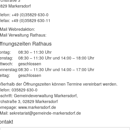
829 Markersdorf
lefon: +49 (0)35829 630-0
lefax: +49 (0)35829 630-11
Mail Webredaktion:
Mail Verwaltung Rathaus:
ffnungszeiten Rathaus
ntag:
08:30 – 11:30 Uhr
enstag:
08:30 – 11:30 Uhr und 14:00 – 18:00 Uhr
ttwoch:
geschlossen
nnerstag:
08:30 – 11:30 Uhr und 14:00 – 17:00 Uhr
eitag:
geschlossen
ßerhalb der Öffnungszeiten können Termine vereinbart werden.
lefon: 035829 630-0
schrift: Gemeindeverwaltung Markersdorf,
rchstraße 3, 02829 Markersdorf
mepage: www.markersdorf.de
Mail: sekretariat@gemeinde-markersdorf.de
ontakt