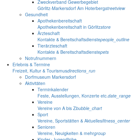
Zweckverband Gewerbegebiet
Görlitz-Markersdorf Am Hoterberg
streetview
Gesundheit
Apothekenbereitschaft
Apothekenbereitschaft in Görlitz
store
Ärzteschaft
Kontakte & Bereitschaftsdienste
people_outline
Tierärzteschaft
Kontakte & Bereitschaftsdienste
pets
Notrufnummern
Erlebnis & Termine
Freizeit, Kultur & Tourismus
directions_run
Dorfmuseum Markersdorf
Aktivitäten
Terminkalender
Feste, Ausstellungen, Konzerte etc.
date_range
Vereine
Vereine von A bis Z
bubble_chart
Sport
Vereine, Sportstätten & Aktuelles
fitness_center
Senioren
Vereine, Neuigkeiten & mehr
group
Kinder+Jugendliche