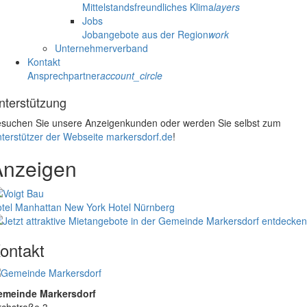
Mittelstandsfreundliches Klima
layers
Jobs
Jobangebote aus der Region
work
Unternehmerverband
Kontakt
Ansprechpartner
account_circle
nterstützung
suchen Sie unsere Anzeigenkunden oder werden Sie selbst zum
terstützer der Webseite markersdorf.de
!
Anzeigen
tel Manhattan New York
Hotel Nürnberg
ontakt
emeinde Markersdorf
rchstraße 3