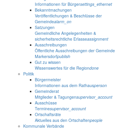
Informationen für Bürger
settings_ethernet
Bekanntmachungen
Veröffentlichungen & Beschlüsse der
Gemeinde
alarm_on
Satzungen
Gemeindliche Angelegenheiten &
sicherheitsrechtliche Erlasse
assignment
Ausschreibungen
Öffentliche Ausschreibungen der Gemeinde
Markersdorf
publish
Gut zu wissen
Wissenswertes für die Region
done
Politik
Bürgermeister
Informationen aus dem Rathaus
person
Gemeinderat
Mitglieder & Tagungen
supervisor_account
Ausschüsse
Termine
supervisor_account
Ortschaftsräte
Aktuelles aus den Ortschaften
people
Kommunale Verbände