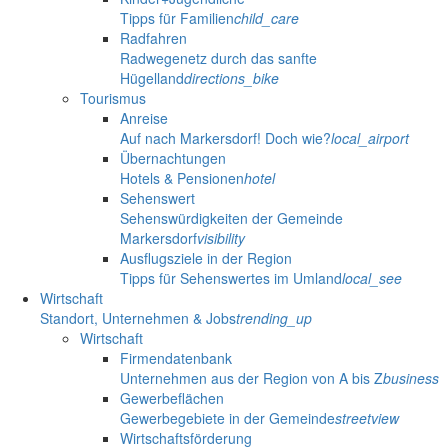
Tipps für Familien
child_care
Radfahren
Radwegenetz durch das sanfte
Hügelland
directions_bike
Tourismus
Anreise
Auf nach Markersdorf! Doch wie?
local_airport
Übernachtungen
Hotels & Pensionen
hotel
Sehenswert
Sehenswürdigkeiten der Gemeinde
Markersdorf
visibility
Ausflugsziele in der Region
Tipps für Sehenswertes im Umland
local_see
Wirtschaft
Standort, Unternehmen & Jobs
trending_up
Wirtschaft
Firmendatenbank
Unternehmen aus der Region von A bis Z
business
Gewerbeflächen
Gewerbegebiete in der Gemeinde
streetview
Wirtschaftsförderung