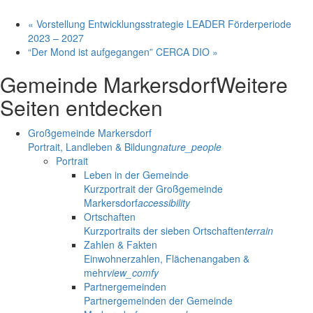
«
Vorstellung Entwicklungsstrategie LEADER Förderperiode
2023 – 2027
“Der Mond ist aufgegangen” CERCA DIO
»
Gemeinde Markersdorf
Weitere
Seiten entdecken
Großgemeinde Markersdorf
Portrait, Landleben & Bildung
nature_people
Portrait
Leben in der Gemeinde
Kurzportrait der Großgemeinde
Markersdorf
accessibility
Ortschaften
Kurzportraits der sieben Ortschaften
terrain
Zahlen & Fakten
Einwohnerzahlen, Flächenangaben &
mehr
view_comfy
Partnergemeinden
Partnergemeinden der Gemeinde