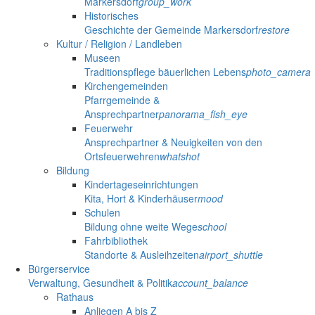
Markersdorf
group_work
Historisches
Geschichte der Gemeinde Markersdorf
restore
Kultur / Religion / Landleben
Museen
Traditionspflege bäuerlichen Lebens
photo_camera
Kirchengemeinden
Pfarrgemeinde &
Ansprechpartner
panorama_fish_eye
Feuerwehr
Ansprechpartner & Neuigkeiten von den
Ortsfeuerwehren
whatshot
Bildung
Kindertageseinrichtungen
Kita, Hort & Kinderhäuser
mood
Schulen
Bildung ohne weite Wege
school
Fahrbibliothek
Standorte & Ausleihzeiten
airport_shuttle
Bürgerservice
Verwaltung, Gesundheit & Politik
account_balance
Rathaus
Anliegen A bis Z