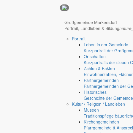
Anzeigen
Großgemeinde Markersdorf
Portrait, Landleben & Bildung
nature
Hotel Manhattan New York
Hotel Nürnberg
Portrait
Regional werben auf markersdorf.de!
anzeigen@gemeinde-markers
Leben in der Gemeinde
Home
Kurzportrait der Großgem
chevron_right
Erlebnis
Ortschaften
chevron_right
Aktivitäten
Kurzportraits der sieben 
chevron_right
Veranstaltungen
Zahlen & Fakten
chevron_right
Ortschaftsratssitzung in Holtendorf
Einwohnerzahlen, Fläche
Markersdorf
Partnergemeinden
Deutsch-Paulsdorf
Partnergemeinden der Ge
Holtendorf
Historisches
Gersdorf
Geschichte der Gemeinde
Kultur / Religion / Landleben
Friedersdorf
Museen
Pfaffendorf
Traditionspflege bäuerlic
Kirchengemeinden
Jauernick-Buschbach
Pfarrgemeinde & Ansprec