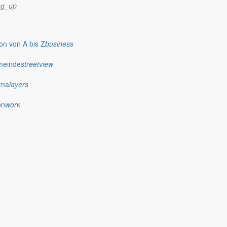
ng_up
n von A bis Z
business
meinde
streetview
ima
layers
on
work