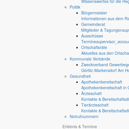
Wissenswertes für die Re
19 : 30 Uhr
Politik
Bürgermeister
Veranstaltungsort
Informationen aus dem R
Gemeinderat
Vereinshaus der FFw Holtendorf 1934 e.V.
Mitglieder & Tagungen
sup
Thomas-Müntzer-Straße 2
Ausschüsse
02829 Holtendorf
Termine
supervisor_accou
Ortschaftsräte
Aktuelles aus den Ortscha
«
Seniorengeburtstag in Gersdorf / Deutsch-Paulsdorf
Kommunale Verbände
Spendenlauf der Kita Wirbelwind
»
Zweckverband Gewerbege
Görlitz-Markersdorf Am H
Gemeinde Markersdorf
Weitere S
Gesundheit
Apothekenbereitschaft
Großgemeinde Markersdorf
Apothekenbereitschaft in G
Portrait, Landleben & Bildung
nature_people
Ärzteschaft
Portrait
Kontakte & Bereitschaftsd
Leben in der Gemeinde
Tierärzteschaft
Kurzportrait der Großgemeinde Markersdorf
accessib
Kontakte & Bereitschaftsd
Ortschaften
Notrufnummern
Kurzportraits der sieben Ortschaften
terrain
Zahlen & Fakten
Erlebnis & Termine