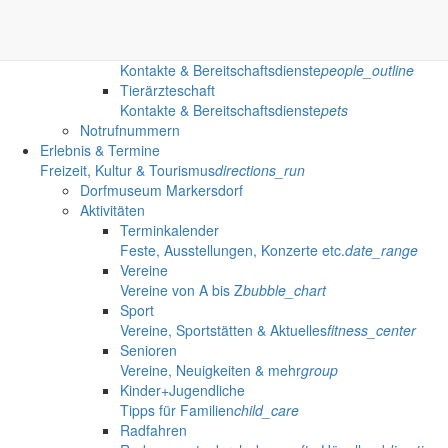
Apothekenbereitschaft
Apothekenbereitschaft in Görlitz
store
Ärzteschaft
Kontakte & Bereitschaftsdienste
people_outline
Tierärzteschaft
Kontakte & Bereitschaftsdienste
pets
Notrufnummern
Erlebnis & Termine
Freizeit, Kultur & Tourismus
directions_run
Dorfmuseum Markersdorf
Aktivitäten
Terminkalender
Feste, Ausstellungen, Konzerte etc.
date_range
Vereine
Vereine von A bis Z
bubble_chart
Sport
Vereine, Sportstätten & Aktuelles
fitness_center
Senioren
Vereine, Neuigkeiten & mehr
group
Kinder+Jugendliche
Tipps für Familien
child_care
Radfahren