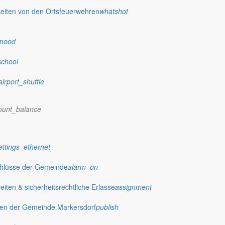
eiten von den Ortsfeuerwehren
whatshot
mood
school
airport_shuttle
tendorf
ount_balance
ettings_ethernet
er zur Ortschaftsratssitzung ein.
chlüsse der Gemeinde
alarm_on
ten & sicherheitsrechtliche Erlasse
assignment
gen der Gemeinde Markersdorf
publish