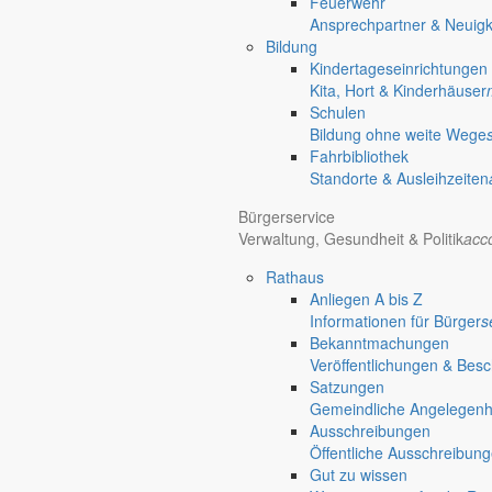
Feuerwehr
Ansprechpartner & Neuigk
Bildung
Diese Veranstaltung hat bereits stattgefunden.
Kindertageseinrichtungen
Kita, Hort & Kinderhäuser
Mittwoch
Schulen
8.3.
Bildung ohne weite Wege
19:30 Uhr
Fahrbibliothek
+ Google Kalender
+ iCal Export
Standorte & Ausleihzeiten
Ortschaftsrat
Bürgerservice
Ortschaftsratssitzung in Hol
Verwaltung, Gesundheit & Politik
acc
Rathaus
«
Seniorengeburtstag in Gersdorf / Deutsch-Paulsdorf
Anliegen A bis Z
Spendenlauf der Kita Wirbelwind
»
Informationen für Bürger
s
Der Ortschaftsrat Friedersdorf lädt herzlich alle interessierten Einwohn
Bekanntmachungen
Veröffentlichungen & Bes
Details
Satzungen
Gemeindliche Angelegenhei
Datum
Ausschreibungen
8. März 2023
Öffentliche Ausschreibun
Gut zu wissen
Zeit