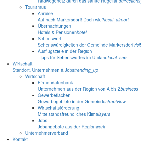
Radwegenetz durch das sanfte Hügelland
direction
Tourismus
Anreise
Auf nach Markersdorf! Doch wie?
local_airport
Übernachtungen
Hotels & Pensionen
hotel
Sehenswert
Sehenswürdigkeiten der Gemeinde Markersdorf
visib
Ausflugsziele in der Region
Tipps für Sehenswertes im Umland
local_see
Wirtschaft
Standort, Unternehmen & Jobs
trending_up
Wirtschaft
Firmendatenbank
Unternehmen aus der Region von A bis Z
business
Gewerbeflächen
Gewerbegebiete in der Gemeinde
streetview
Wirtschaftsförderung
Mittelstandsfreundliches Klima
layers
Jobs
Jobangebote aus der Region
work
Unternehmerverband
Kontakt