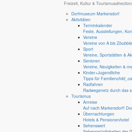
Einwohnerzahlen, Flächenangaben & mehr
view_co
Freizeit, Kultur & Tourismus
directio
Partnergemeinden
Partnergemeinden der Gemeinde Markersdorf
grou
Dorfmuseum Markersdorf
Historisches
Aktivitäten
Geschichte der Gemeinde Markersdorf
restore
Terminkalender
Kultur / Religion / Landleben
Feste, Ausstellungen, Kon
Museen
Vereine
Traditionspflege bäuerlichen Lebens
photo_camera
Vereine von A bis Z
bubble
Kirchengemeinden
Sport
Pfarrgemeinde & Ansprechpartner
panorama_fish_
Vereine, Sportstätten & Ak
Feuerwehr
Senioren
Ansprechpartner & Neuigkeiten von den Ortsfeuer
Vereine, Neuigkeiten & m
Bildung
Kinder+Jugendliche
Kindertageseinrichtungen
Tipps für Familien
child_ca
Kita, Hort & Kinderhäuser
mood
Radfahren
Schulen
Radwegenetz durch das s
Bildung ohne weite Wege
school
Tourismus
Fahrbibliothek
Anreise
Standorte & Ausleihzeiten
airport_shuttle
Auf nach Markersdorf! Do
Bürgerservice
Übernachtungen
Verwaltung, Gesundheit & Politik
account_balance
Hotels & Pensionen
hotel
Rathaus
Sehenswert
Anliegen A bis Z
Sehenswürdigkeiten der 