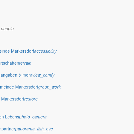
_people
dorf.de
einde Markersdorf
accessibility
Ortschaften
terrain
nangaben & mehr
view_comfy
meinde Markersdorf
group_work
 Markersdorf
restore
hen Lebens
photo_camera
hpartner
panorama_fish_eye