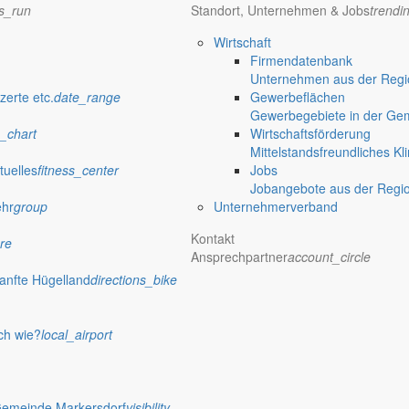
mfy
ns_run
Standort, Unternehmen & Jobs
trendi
p_work
Wirtschaft
Firmendatenbank
Unternehmen aus der Regio
zerte etc.
date_range
Gewerbeflächen
Gewerbegebiete in der Ge
_chart
Wirtschaftsförderung
Mittelstandsfreundliches Kl
eye
tuelles
fitness_center
Jobs
Jobangebote aus der Regi
wehren
whatshot
ehr
group
Unternehmerverband
Kontakt
re
Ansprechpartner
account_circle
anfte Hügelland
directions_bike
ch wie?
local_airport
Gemeinde Markersdorf
visibility