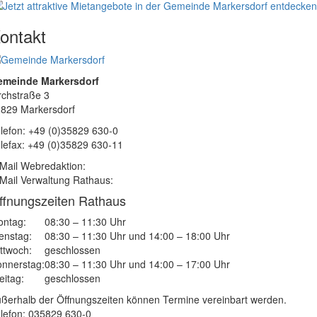
ontakt
emeinde Markersdorf
rchstraße 3
829 Markersdorf
lefon: +49 (0)35829 630-0
lefax: +49 (0)35829 630-11
Mail Webredaktion:
Mail Verwaltung Rathaus:
ffnungszeiten Rathaus
ntag:
08:30 – 11:30 Uhr
enstag:
08:30 – 11:30 Uhr und 14:00 – 18:00 Uhr
ttwoch:
geschlossen
nnerstag:
08:30 – 11:30 Uhr und 14:00 – 17:00 Uhr
eitag:
geschlossen
ßerhalb der Öffnungszeiten können Termine vereinbart werden.
lefon: 035829 630-0