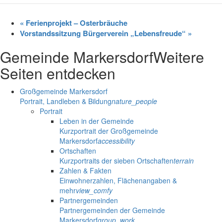
«
Ferienprojekt – Osterbräuche
Vorstandssitzung Bürgerverein „Lebensfreude“
»
Gemeinde Markersdorf
Weitere
Seiten entdecken
Großgemeinde Markersdorf
Portrait, Landleben & Bildung
nature_people
Portrait
Leben in der Gemeinde
Kurzportrait der Großgemeinde
Markersdorf
accessibility
Ortschaften
Kurzportraits der sieben Ortschaften
terrain
Zahlen & Fakten
Einwohnerzahlen, Flächenangaben &
mehr
view_comfy
Partnergemeinden
Partnergemeinden der Gemeinde
Markersdorf
group_work