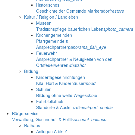
Historisches
Geschichte der Gemeinde Markersdorf
restore
Kultur / Religion / Landleben
Museen
Traditionspflege bäuerlichen Lebens
photo_camera
Kirchengemeinden
Pfarrgemeinde &
Ansprechpartner
panorama_fish_eye
Feuerwehr
Ansprechpartner & Neuigkeiten von den
Ortsfeuerwehren
whatshot
Bildung
Kindertageseinrichtungen
Kita, Hort & Kinderhäuser
mood
Schulen
Bildung ohne weite Wege
school
Fahrbibliothek
Standorte & Ausleihzeiten
airport_shuttle
Bürgerservice
Verwaltung, Gesundheit & Politik
account_balance
Rathaus
Anliegen A bis Z