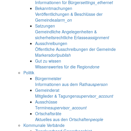
Informationen für Bürger
settings_ethernet
Bekanntmachungen
Veröffentlichungen & Beschlüsse der
Gemeinde
alarm_on
Satzungen
Gemeindliche Angelegenheiten &
sicherheitsrechtliche Erlasse
assignment
Ausschreibungen
Öffentliche Ausschreibungen der Gemeinde
Markersdorf
publish
Gut zu wissen
Wissenswertes für die Region
done
Politik
Bürgermeister
Informationen aus dem Rathaus
person
Gemeinderat
Mitglieder & Tagungen
supervisor_account
Ausschüsse
Termine
supervisor_account
Ortschaftsräte
Aktuelles aus den Ortschaften
people
Kommunale Verbände
Zweckverband Gewerbegebiet