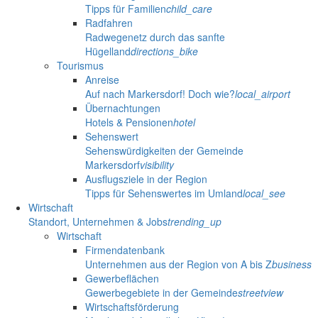
Tipps für Familien
child_care
Radfahren
Radwegenetz durch das sanfte
Hügelland
directions_bike
Tourismus
Anreise
Auf nach Markersdorf! Doch wie?
local_airport
Übernachtungen
Hotels & Pensionen
hotel
Sehenswert
Sehenswürdigkeiten der Gemeinde
Markersdorf
visibility
Ausflugsziele in der Region
Tipps für Sehenswertes im Umland
local_see
Wirtschaft
Standort, Unternehmen & Jobs
trending_up
Wirtschaft
Firmendatenbank
Unternehmen aus der Region von A bis Z
business
Gewerbeflächen
Gewerbegebiete in der Gemeinde
streetview
Wirtschaftsförderung