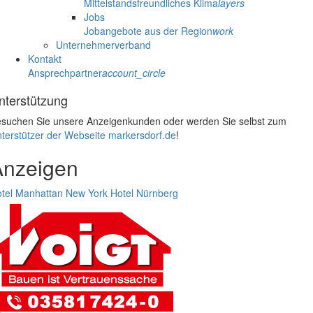
Mittelstandsfreundliches Klima
layers
Jobs
Jobangebote aus der Region
work
Unternehmerverband
Kontakt
Ansprechpartner
account_circle
nterstützung
suchen Sie unsere Anzeigenkunden oder werden Sie selbst zum
terstützer der Webseite markersdorf.de
!
Anzeigen
tel Manhattan New York
Hotel Nürnberg