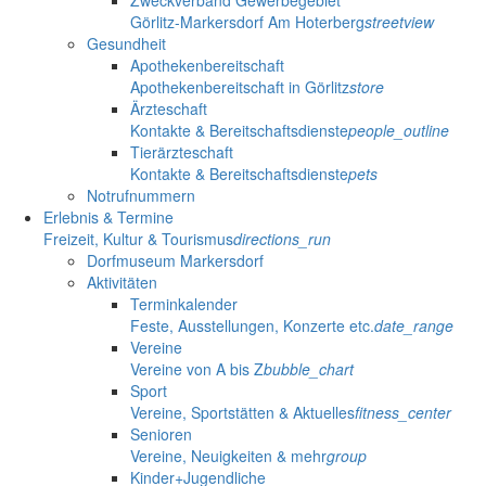
Görlitz-Markersdorf Am Hoterberg
streetview
Gesundheit
Apothekenbereitschaft
Apothekenbereitschaft in Görlitz
store
Ärzteschaft
Kontakte & Bereitschaftsdienste
people_outline
Tierärzteschaft
Kontakte & Bereitschaftsdienste
pets
Notrufnummern
Erlebnis & Termine
Freizeit, Kultur & Tourismus
directions_run
Dorfmuseum Markersdorf
Aktivitäten
Terminkalender
Feste, Ausstellungen, Konzerte etc.
date_range
Vereine
Vereine von A bis Z
bubble_chart
Sport
Vereine, Sportstätten & Aktuelles
fitness_center
Senioren
Vereine, Neuigkeiten & mehr
group
Kinder+Jugendliche