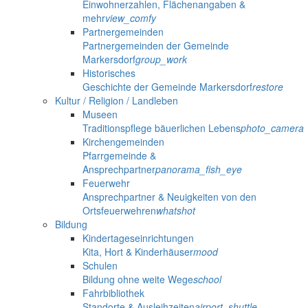
Einwohnerzahlen, Flächenangaben &
mehr
view_comfy
Partnergemeinden
Partnergemeinden der Gemeinde
Markersdorf
group_work
Historisches
Geschichte der Gemeinde Markersdorf
restore
Kultur / Religion / Landleben
Museen
Traditionspflege bäuerlichen Lebens
photo_camera
Kirchengemeinden
Pfarrgemeinde &
Ansprechpartner
panorama_fish_eye
Feuerwehr
Ansprechpartner & Neuigkeiten von den
Ortsfeuerwehren
whatshot
Bildung
Kindertageseinrichtungen
Kita, Hort & Kinderhäuser
mood
Schulen
Bildung ohne weite Wege
school
Fahrbibliothek
Standorte & Ausleihzeiten
airport_shuttle