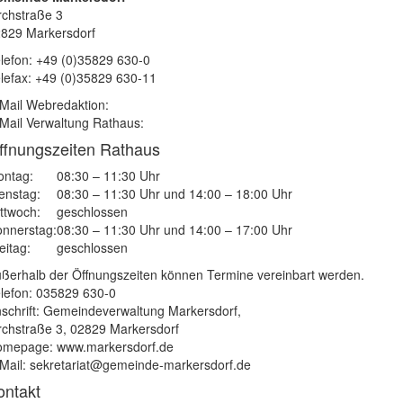
rchstraße 3
829 Markersdorf
lefon: +49 (0)35829 630-0
lefax: +49 (0)35829 630-11
Mail Webredaktion:
Mail Verwaltung Rathaus:
ffnungszeiten Rathaus
ntag:
08:30 – 11:30 Uhr
enstag:
08:30 – 11:30 Uhr und 14:00 – 18:00 Uhr
ttwoch:
geschlossen
nnerstag:
08:30 – 11:30 Uhr und 14:00 – 17:00 Uhr
eitag:
geschlossen
ßerhalb der Öffnungszeiten können Termine vereinbart werden.
lefon: 035829 630-0
schrift: Gemeindeverwaltung Markersdorf,
rchstraße 3, 02829 Markersdorf
mepage: www.markersdorf.de
Mail: sekretariat@gemeinde-markersdorf.de
ontakt