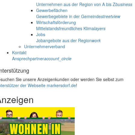
Unternehmen aus der Region von A bis Z
business
Gewerbeflächen
Gewerbegebiete in der Gemeinde
streetview
Wirtschaftsförderung
Mittelstandsfreundliches Klima
layers
Jobs
Jobangebote aus der Region
work
Unternehmerverband
Kontakt
Ansprechpartner
account_circle
nterstützung
suchen Sie unsere Anzeigenkunden oder werden Sie selbst zum
terstützer der Webseite markersdorf.de
!
Anzeigen