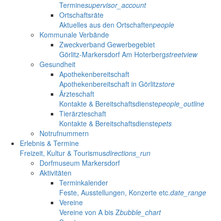
Termine
supervisor_account
Ortschaftsräte
Aktuelles aus den Ortschaften
people
Kommunale Verbände
Zweckverband Gewerbegebiet
Görlitz-Markersdorf Am Hoterberg
streetview
Gesundheit
Apothekenbereitschaft
Apothekenbereitschaft in Görlitz
store
Ärzteschaft
Kontakte & Bereitschaftsdienste
people_outline
Tierärzteschaft
Kontakte & Bereitschaftsdienste
pets
Notrufnummern
Erlebnis & Termine
Freizeit, Kultur & Tourismus
directions_run
Dorfmuseum Markersdorf
Aktivitäten
Terminkalender
Feste, Ausstellungen, Konzerte etc.
date_range
Vereine
Vereine von A bis Z
bubble_chart