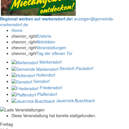
Regional werben auf markersdorf.de!
anzeigen@gemeinde-
markersdorf.de
Home
chevron_right
Erlebnis
chevron_right
Aktivitäten
chevron_right
Veranstaltungen
chevron_right
Tag der offenen Tür
Markersdorf
Deutsch-Paulsdorf
Holtendorf
Gersdorf
Friedersdorf
Pfaffendorf
Jauernick-Buschbach
Diese Veranstaltung hat bereits stattgefunden.
Freitag