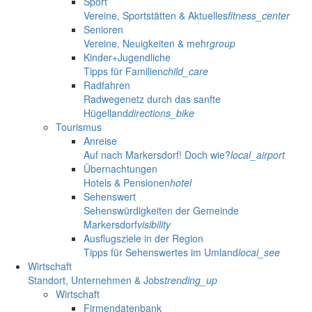
Sport
Vereine, Sportstätten & Aktuelles
fitness_center
Senioren
Vereine, Neuigkeiten & mehr
group
Kinder+Jugendliche
Tipps für Familien
child_care
Radfahren
Radwegenetz durch das sanfte
Hügelland
directions_bike
Tourismus
Anreise
Auf nach Markersdorf! Doch wie?
local_airport
Übernachtungen
Hotels & Pensionen
hotel
Sehenswert
Sehenswürdigkeiten der Gemeinde
Markersdorf
visibility
Ausflugsziele in der Region
Tipps für Sehenswertes im Umland
local_see
Wirtschaft
Standort, Unternehmen & Jobs
trending_up
Wirtschaft
Firmendatenbank