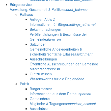
Bürgerservice
Verwaltung, Gesundheit & Politik
account_balance
Rathaus
Anliegen A bis Z
Informationen für Bürger
settings_ethernet
Bekanntmachungen
Veröffentlichungen & Beschlüsse der
Gemeinde
alarm_on
Satzungen
Gemeindliche Angelegenheiten &
sicherheitsrechtliche Erlasse
assignment
Ausschreibungen
Öffentliche Ausschreibungen der Gemeinde
Markersdorf
publish
Gut zu wissen
Wissenswertes für die Region
done
Politik
Bürgermeister
Informationen aus dem Rathaus
person
Gemeinderat
Mitglieder & Tagungen
supervisor_account
Ausschüsse