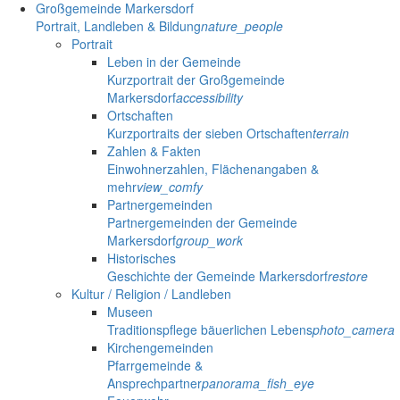
Großgemeinde Markersdorf
Portrait, Landleben & Bildung
nature_people
Portrait
Leben in der Gemeinde
Kurzportrait der Großgemeinde
Markersdorf
accessibility
Ortschaften
Kurzportraits der sieben Ortschaften
terrain
Zahlen & Fakten
Einwohnerzahlen, Flächenangaben &
mehr
view_comfy
Partnergemeinden
Partnergemeinden der Gemeinde
Markersdorf
group_work
Historisches
Geschichte der Gemeinde Markersdorf
restore
Kultur / Religion / Landleben
Museen
Traditionspflege bäuerlichen Lebens
photo_camera
Kirchengemeinden
Pfarrgemeinde &
Ansprechpartner
panorama_fish_eye