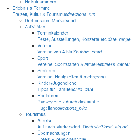
Notrufnummern
Erlebnis & Termine
Freizeit, Kultur & Tourismus
directions_run
Dorfmuseum Markersdorf
Aktivitäten
Terminkalender
Feste, Ausstellungen, Konzerte etc.
date_range
Vereine
Vereine von A bis Z
bubble_chart
Sport
Vereine, Sportstätten & Aktuelles
fitness_center
Senioren
Vereine, Neuigkeiten & mehr
group
Kinder+Jugendliche
Tipps für Familien
child_care
Radfahren
Radwegenetz durch das sanfte
Hügelland
directions_bike
Tourismus
Anreise
Auf nach Markersdorf! Doch wie?
local_airport
Übernachtungen
Hotels & Pensionen
hotel