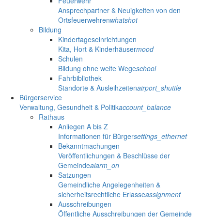
Feuerwehr
Ansprechpartner & Neuigkeiten von den
Ortsfeuerwehren
whatshot
Bildung
Kindertageseinrichtungen
Kita, Hort & Kinderhäuser
mood
Schulen
Bildung ohne weite Wege
school
Fahrbibliothek
Standorte & Ausleihzeiten
airport_shuttle
Bürgerservice
Verwaltung, Gesundheit & Politik
account_balance
Rathaus
Anliegen A bis Z
Informationen für Bürger
settings_ethernet
Bekanntmachungen
Veröffentlichungen & Beschlüsse der
Gemeinde
alarm_on
Satzungen
Gemeindliche Angelegenheiten &
sicherheitsrechtliche Erlasse
assignment
Ausschreibungen
Öffentliche Ausschreibungen der Gemeinde