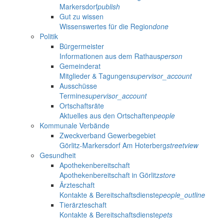
Markersdorf
publish
Gut zu wissen
Wissenswertes für die Region
done
Politik
Bürgermeister
Informationen aus dem Rathaus
person
Gemeinderat
Mitglieder & Tagungen
supervisor_account
Ausschüsse
Termine
supervisor_account
Ortschaftsräte
Aktuelles aus den Ortschaften
people
Kommunale Verbände
Zweckverband Gewerbegebiet
Görlitz-Markersdorf Am Hoterberg
streetview
Gesundheit
Apothekenbereitschaft
Apothekenbereitschaft in Görlitz
store
Ärzteschaft
Kontakte & Bereitschaftsdienste
people_outline
Tierärzteschaft
Kontakte & Bereitschaftsdienste
pets