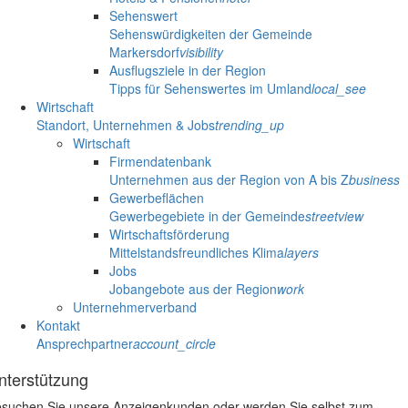
Sehenswert
Sehenswürdigkeiten der Gemeinde
Markersdorf
visibility
Ausflugsziele in der Region
Tipps für Sehenswertes im Umland
local_see
Wirtschaft
Standort, Unternehmen & Jobs
trending_up
Wirtschaft
Firmendatenbank
Unternehmen aus der Region von A bis Z
business
Gewerbeflächen
Gewerbegebiete in der Gemeinde
streetview
Wirtschaftsförderung
Mittelstandsfreundliches Klima
layers
Jobs
Jobangebote aus der Region
work
Unternehmerverband
Kontakt
Ansprechpartner
account_circle
nterstützung
suchen Sie unsere Anzeigenkunden oder werden Sie selbst zum