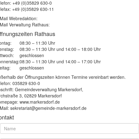
lefon: +49 (0)35829 630-0
lefax: +49 (0)35829 630-11
Mail Webredaktion:
Mail Verwaltung Rathaus:
ffnungszeiten Rathaus
ntag:
08:30 – 11:30 Uhr
enstag:
08:30 – 11:30 Uhr und 14:00 – 18:00 Uhr
ttwoch:
geschlossen
nnerstag:
08:30 – 11:30 Uhr und 14:00 – 17:00 Uhr
eitag:
geschlossen
ßerhalb der Öffnungszeiten können Termine vereinbart werden.
lefon: 035829 630-0
schrift: Gemeindeverwaltung Markersdorf,
rchstraße 3, 02829 Markersdorf
mepage: www.markersdorf.de
Mail: sekretariat@gemeinde-markersdorf.de
ontakt