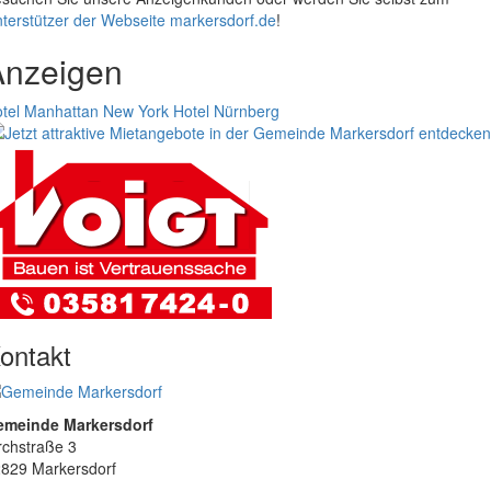
terstützer der Webseite markersdorf.de
!
Anzeigen
tel Manhattan New York
Hotel Nürnberg
ontakt
emeinde Markersdorf
rchstraße 3
829 Markersdorf