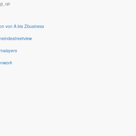
ng_up
n von A bis Z
business
meinde
streetview
ima
layers
on
work