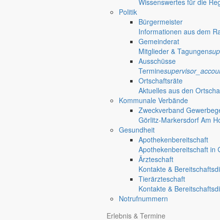
Wissenswertes für die Re
Wir freuen uns auf eine rege Teilnahme.
Politik
Ihr Ortschaftsrat
Bürgermeister
Informationen aus dem R
Details
Gemeinderat
Mitglieder & Tagungen
sup
Datum
Ausschüsse
24. Januar 2023
Termine
supervisor_accou
Ortschaftsräte
Zeit
Aktuelles aus den Ortscha
18 : 30 Uhr
Kommunale Verbände
Veranstalter
Zweckverband Gewerbege
Görlitz-Markersdorf Am H
Gesundheit
Veranstaltungsort
Apothekenbereitschaft
Apothekenbereitschaft in G
Feuerwehrhaus Holtendorf
Ärzteschaft
Thomas-Müntzer-Straße 2
Kontakte & Bereitschaftsd
02829 Holtendorf
Tierärzteschaft
Kontakte & Bereitschaftsd
Notrufnummern
Webseite:
https://markersdorf.de/erlebnis/aktivitaeten/vereine/freiwillige-feuerwe
Erlebnis & Termine