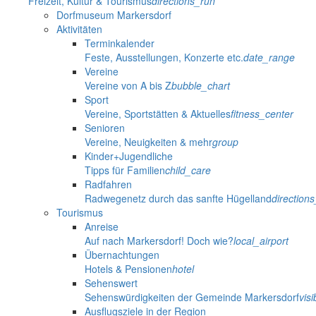
Freizeit, Kultur & Tourismus
directions_run
Dorfmuseum Markersdorf
Aktivitäten
Terminkalender
Feste, Ausstellungen, Konzerte etc.
date_range
Vereine
Vereine von A bis Z
bubble_chart
Sport
Vereine, Sportstätten & Aktuelles
fitness_center
Senioren
Vereine, Neuigkeiten & mehr
group
Kinder+Jugendliche
Tipps für Familien
child_care
Radfahren
Radwegenetz durch das sanfte Hügelland
direction
Tourismus
Anreise
Auf nach Markersdorf! Doch wie?
local_airport
Übernachtungen
Hotels & Pensionen
hotel
Sehenswert
Sehenswürdigkeiten der Gemeinde Markersdorf
visib
Ausflugsziele in der Region