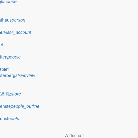
gion
done
athaus
person
ervisor_account
nt
ften
people
biet
oterberg
streetview
örlitz
store
ienste
people_outline
ienste
pets
hr-holtendorf-1934-e-v/
Wirtschaft