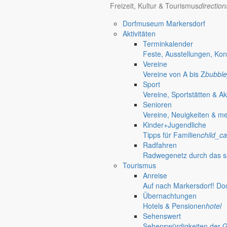
Freizeit, Kultur & Tourismus
directio
«
Bürgermeister vor Ort in Markersdorf
Filmbericht über Spanien
»
Dorfmuseum Markersdorf
Aktivitäten
Gemeinde Markersdorf
Weitere S
Terminkalender
Feste, Ausstellungen, Kon
Großgemeinde Markersdorf
Vereine
Portrait, Landleben & Bildung
nature_people
Vereine von A bis Z
bubble
Portrait
Sport
Leben in der Gemeinde
Vereine, Sportstätten & Ak
Kurzportrait der Großgemeinde Markersdorf
accessib
Senioren
Ortschaften
Vereine, Neuigkeiten & m
Kurzportraits der sieben Ortschaften
terrain
Kinder+Jugendliche
Zahlen & Fakten
Tipps für Familien
child_ca
Einwohnerzahlen, Flächenangaben & mehr
view_co
Radfahren
Partnergemeinden
Radwegenetz durch das s
Partnergemeinden der Gemeinde Markersdorf
grou
Tourismus
Historisches
Anreise
Geschichte der Gemeinde Markersdorf
restore
Auf nach Markersdorf! Do
Kultur / Religion / Landleben
Übernachtungen
Museen
Hotels & Pensionen
hotel
Traditionspflege bäuerlichen Lebens
photo_camera
Sehenswert
Kirchengemeinden
Sehenswürdigkeiten der 