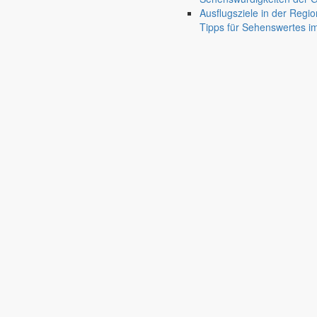
Pfarrgemeinde & Ansprechpartner
panorama_fish_
Ausflugsziele in der Regio
Feuerwehr
Tipps für Sehenswertes 
Ansprechpartner & Neuigkeiten von den Ortsfeuer
Bildung
Kindertageseinrichtungen
Kita, Hort & Kinderhäuser
mood
Schulen
Bildung ohne weite Wege
school
Fahrbibliothek
Standorte & Ausleihzeiten
airport_shuttle
Bürgerservice
Verwaltung, Gesundheit & Politik
account_balance
Rathaus
Anliegen A bis Z
Informationen für Bürger
settings_ethernet
Bekanntmachungen
Veröffentlichungen & Beschlüsse der Gemeinde
ala
Satzungen
Gemeindliche Angelegenheiten & sicherheitsrechtli
Ausschreibungen
Öffentliche Ausschreibungen der Gemeinde Marker
Gut zu wissen