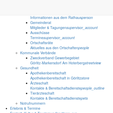
Wissenswertes für die Region
done
Politik
Bürgermeister
Informationen aus dem Rathaus
person
Gemeinderat
Mitglieder & Tagungen
supervisor_account
Ausschüsse
Termine
supervisor_account
Ortschaftsräte
Aktuelles aus den Ortschaften
people
Kommunale Verbände
Zweckverband Gewerbegebiet
Görlitz-Markersdorf Am Hoterberg
streetview
Gesundheit
Apothekenbereitschaft
Apothekenbereitschaft in Görlitz
store
Ärzteschaft
Kontakte & Bereitschaftsdienste
people_outline
Tierärzteschaft
Kontakte & Bereitschaftsdienste
pets
Notrufnummern
Erlebnis & Termine