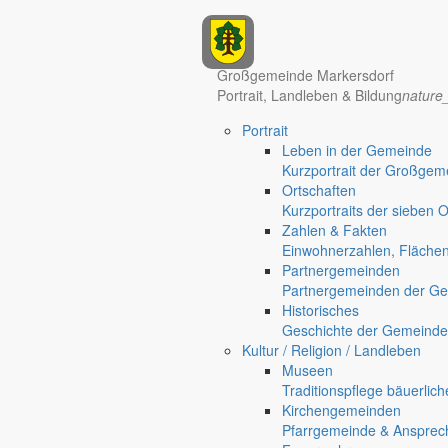
Anzeigen
Hotel Manhattan New York
Hotel Nürnberg
Großgemeinde Markersdorf
Portrait, Landleben & Bildung
nature
Portrait
Leben in der Gemeinde
Kurzportrait der Großgem
Ortschaften
Kurzportraits der sieben 
Zahlen & Fakten
Einwohnerzahlen, Fläche
Partnergemeinden
Regional werben auf markersdorf.de!
anzeigen@gemeinde-markers
Partnergemeinden der Ge
Home
Historisches
chevron_right
Erlebnis
Geschichte der Gemeinde
chevron_right
Aktivitäten
Kultur / Religion / Landleben
chevron_right
Veranstaltungen
Museen
chevron_right
Schulung für Verkehrsteilnehmer in Holtendorf
Traditionspflege bäuerlic
Markersdorf
Kirchengemeinden
Deutsch-Paulsdorf
Pfarrgemeinde & Ansprec
Holtendorf