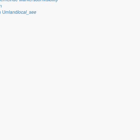
eye
n
im Umland
local_see
wehren
whatshot
rm_on
che Erlasse
assignment
sdorf
publish