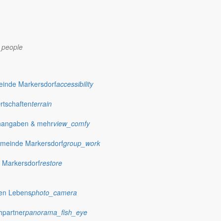
_people
einde Markersdorf
accessibility
Ortschaften
terrain
nangaben & mehr
view_comfy
dorf.de
meinde Markersdorf
group_work
 Markersdorf
restore
hen Lebens
photo_camera
hpartner
panorama_fish_eye