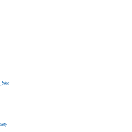
s_bike
ility