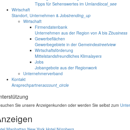
Tipps für Sehenswertes im Umland
local_see
Wirtschaft
Standort, Unternehmen & Jobs
trending_up
Wirtschaft
Firmendatenbank
Unternehmen aus der Region von A bis Z
business
Gewerbeflächen
Gewerbegebiete in der Gemeinde
streetview
Wirtschaftsförderung
Mittelstandsfreundliches Klima
layers
Jobs
Jobangebote aus der Region
work
Unternehmerverband
Kontakt
Ansprechpartner
account_circle
nterstützung
suchen Sie unsere Anzeigenkunden oder werden Sie selbst zum
Unter
Anzeigen
tel Manhattan New York
Hotel Nürnberg