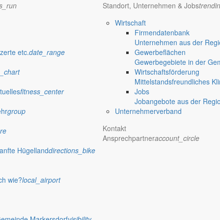
ns_run
Standort, Unternehmen & Jobs
trendi
Wirtschaft
Firmendatenbank
eiten entdecken
Unternehmen aus der Regio
zerte etc.
date_range
Gewerbeflächen
Gewerbegebiete in der Ge
_chart
Wirtschaftsförderung
Mittelstandsfreundliches Kl
tuelles
fitness_center
Jobs
ility
Jobangebote aus der Regi
ehr
group
Unternehmerverband
Kontakt
re
Ansprechpartner
account_circle
mfy
anfte Hügelland
directions_bike
p_work
ch wie?
local_airport
Gemeinde Markersdorf
visibility