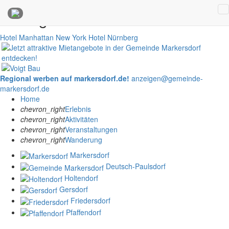
Anzeigen
Hotel Manhattan New York
Hotel Nürnberg
Regional werben auf markersdorf.de!
anzeigen@gemeinde-
markersdorf.de
Home
chevron_right
Erlebnis
chevron_right
Aktivitäten
chevron_right
Veranstaltungen
chevron_right
Wanderung
Markersdorf
Deutsch-Paulsdorf
Holtendorf
Gersdorf
Friedersdorf
Pfaffendorf