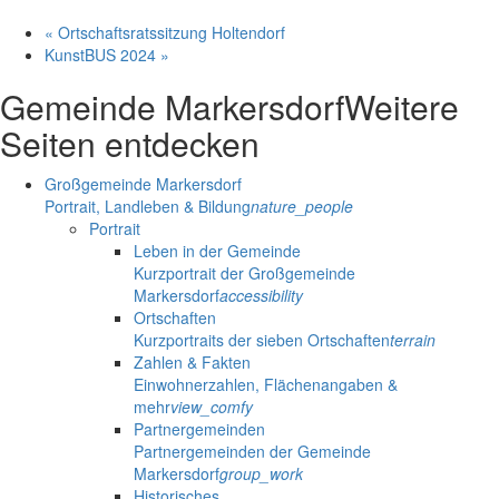
«
Ortschaftsratssitzung Holtendorf
KunstBUS 2024
»
Gemeinde Markersdorf
Weitere
Seiten entdecken
Großgemeinde Markersdorf
Portrait, Landleben & Bildung
nature_people
Portrait
Leben in der Gemeinde
Kurzportrait der Großgemeinde
Markersdorf
accessibility
Ortschaften
Kurzportraits der sieben Ortschaften
terrain
Zahlen & Fakten
Einwohnerzahlen, Flächenangaben &
mehr
view_comfy
Partnergemeinden
Partnergemeinden der Gemeinde
Markersdorf
group_work
Historisches