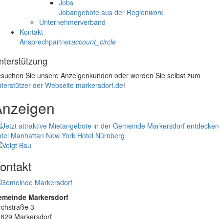
Jobs
Jobangebote aus der Region
work
Unternehmerverband
Kontakt
Ansprechpartner
account_circle
nterstützung
suchen Sie unsere Anzeigenkunden oder werden Sie selbst zum
terstützer der Webseite markersdorf.de
!
Anzeigen
tel Manhattan New York
Hotel Nürnberg
ontakt
emeinde Markersdorf
rchstraße 3
829 Markersdorf