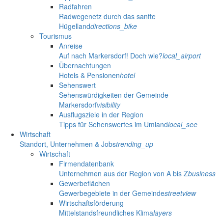
Radfahren
Radwegenetz durch das sanfte
Hügelland
directions_bike
Tourismus
Anreise
Auf nach Markersdorf! Doch wie?
local_airport
Übernachtungen
Hotels & Pensionen
hotel
Sehenswert
Sehenswürdigkeiten der Gemeinde
Markersdorf
visibility
Ausflugsziele in der Region
Tipps für Sehenswertes im Umland
local_see
Wirtschaft
Standort, Unternehmen & Jobs
trending_up
Wirtschaft
Firmendatenbank
Unternehmen aus der Region von A bis Z
business
Gewerbeflächen
Gewerbegebiete in der Gemeinde
streetview
Wirtschaftsförderung
Mittelstandsfreundliches Klima
layers