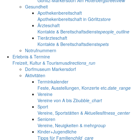
Görlitz-Markersdorf Am Hoterberg
streetview
Gesundheit
Apothekenbereitschaft
Apothekenbereitschaft in Görlitz
store
Ärzteschaft
Kontakte & Bereitschaftsdienste
people_outline
Tierärzteschaft
Kontakte & Bereitschaftsdienste
pets
Notrufnummern
Erlebnis & Termine
Freizeit, Kultur & Tourismus
directions_run
Dorfmuseum Markersdorf
Aktivitäten
Terminkalender
Feste, Ausstellungen, Konzerte etc.
date_range
Vereine
Vereine von A bis Z
bubble_chart
Sport
Vereine, Sportstätten & Aktuelles
fitness_center
Senioren
Vereine, Neuigkeiten & mehr
group
Kinder+Jugendliche
Tipps für Familien
child_care