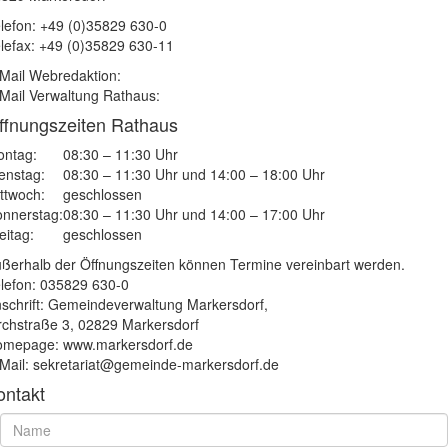
lefon: +49 (0)35829 630-0
lefax: +49 (0)35829 630-11
Mail Webredaktion:
Mail Verwaltung Rathaus:
ffnungszeiten Rathaus
ntag:
08:30 – 11:30 Uhr
enstag:
08:30 – 11:30 Uhr und 14:00 – 18:00 Uhr
ttwoch:
geschlossen
nnerstag:
08:30 – 11:30 Uhr und 14:00 – 17:00 Uhr
eitag:
geschlossen
ßerhalb der Öffnungszeiten können Termine vereinbart werden.
lefon: 035829 630-0
schrift: Gemeindeverwaltung Markersdorf,
rchstraße 3, 02829 Markersdorf
mepage: www.markersdorf.de
Mail: sekretariat@gemeinde-markersdorf.de
ontakt