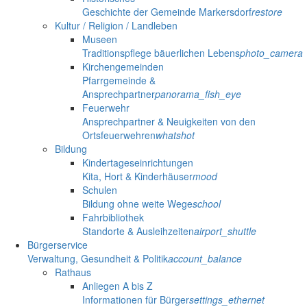
Geschichte der Gemeinde Markersdorf
restore
Kultur / Religion / Landleben
Museen
Traditionspflege bäuerlichen Lebens
photo_camera
Kirchengemeinden
Pfarrgemeinde &
Ansprechpartner
panorama_fish_eye
Feuerwehr
Ansprechpartner & Neuigkeiten von den
Ortsfeuerwehren
whatshot
Bildung
Kindertageseinrichtungen
Kita, Hort & Kinderhäuser
mood
Schulen
Bildung ohne weite Wege
school
Fahrbibliothek
Standorte & Ausleihzeiten
airport_shuttle
Bürgerservice
Verwaltung, Gesundheit & Politik
account_balance
Rathaus
Anliegen A bis Z
Informationen für Bürger
settings_ethernet