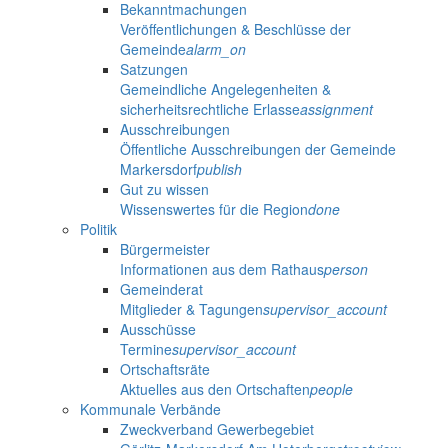
Bekanntmachungen
Veröffentlichungen & Beschlüsse der
Gemeinde
alarm_on
Satzungen
Gemeindliche Angelegenheiten &
sicherheitsrechtliche Erlasse
assignment
Ausschreibungen
Öffentliche Ausschreibungen der Gemeinde
Markersdorf
publish
Gut zu wissen
Wissenswertes für die Region
done
Politik
Bürgermeister
Informationen aus dem Rathaus
person
Gemeinderat
Mitglieder & Tagungen
supervisor_account
Ausschüsse
Termine
supervisor_account
Ortschaftsräte
Aktuelles aus den Ortschaften
people
Kommunale Verbände
Zweckverband Gewerbegebiet