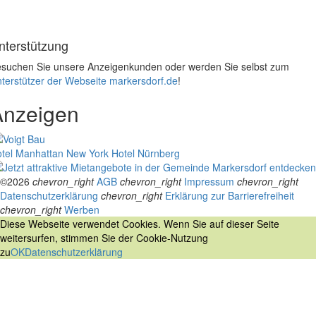
nterstützung
suchen Sie unsere Anzeigenkunden oder werden Sie selbst zum
terstützer der Webseite markersdorf.de
!
Anzeigen
tel Manhattan New York
Hotel Nürnberg
©2026
chevron_right
AGB
chevron_right
Impressum
chevron_right
Datenschutzerklärung
chevron_right
Erklärung zur Barrierefreiheit
chevron_right
Werben
Diese Webseite verwendet Cookies. Wenn Sie auf dieser Seite
weitersurfen, stimmen Sie der Cookie-Nutzung
zu
OK
Datenschutzerklärung