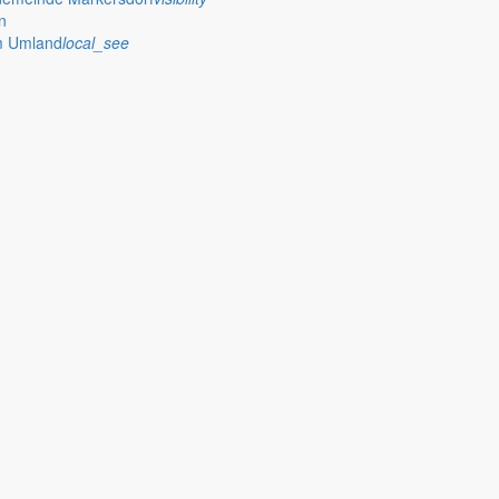
n
im Umland
local_see
ühle nach Sohland