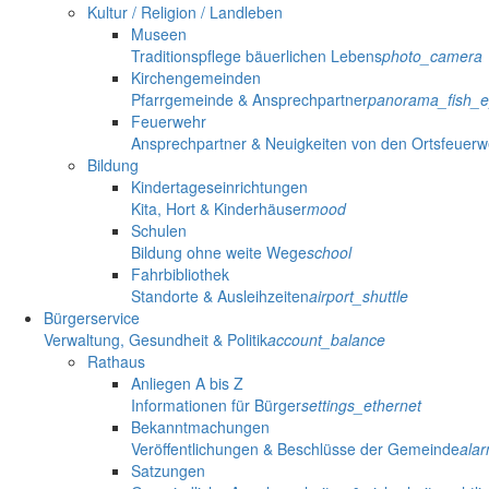
Kultur / Religion / Landleben
Museen
Traditionspflege bäuerlichen Lebens
photo_camera
Kirchengemeinden
Pfarrgemeinde & Ansprechpartner
panorama_fish_
Feuerwehr
Ansprechpartner & Neuigkeiten von den Ortsfeuer
Bildung
Kindertageseinrichtungen
Kita, Hort & Kinderhäuser
mood
Schulen
Bildung ohne weite Wege
school
Fahrbibliothek
Standorte & Ausleihzeiten
airport_shuttle
Bürgerservice
Verwaltung, Gesundheit & Politik
account_balance
Rathaus
Anliegen A bis Z
Informationen für Bürger
settings_ethernet
Bekanntmachungen
Veröffentlichungen & Beschlüsse der Gemeinde
ala
Satzungen