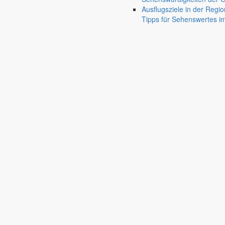
Ausflugsziele in der Regio
Tipps für Sehenswertes 
Friedersdorf
Pfaffendorf
Jauernick-Buschbach
Diese Veranstaltung hat bereits stattgefunden.
Donnerstag
7.11.
12:30 Uhr
+ Google Kalender
+ iCal Export
Wanderung zur Bachmann M
«
Ortschaftsratsitzung Friedersdorf