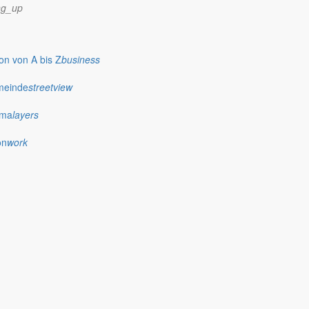
ng_up
n von A bis Z
business
meinde
streetview
ima
layers
on
work