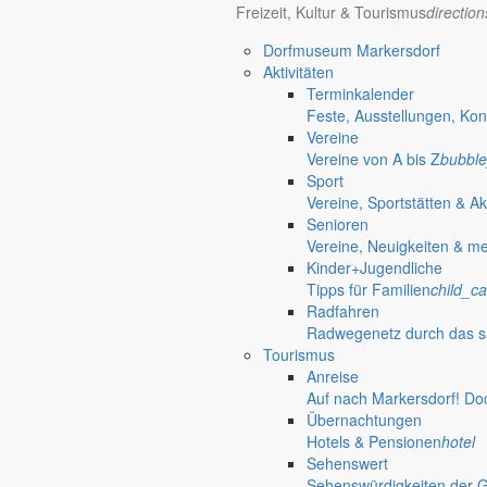
Freizeit, Kultur & Tourismus
directio
Dorfmuseum Markersdorf
Aktivitäten
Terminkalender
Feste, Ausstellungen, Kon
Vereine
Vereine von A bis Z
bubble
Sport
Vereine, Sportstätten & Ak
Senioren
Vereine, Neuigkeiten & m
Kinder+Jugendliche
Tipps für Familien
child_ca
Radfahren
Radwegenetz durch das s
Tourismus
Anreise
Auf nach Markersdorf! Do
Übernachtungen
Hotels & Pensionen
hotel
Sehenswert
Sehenswürdigkeiten der 