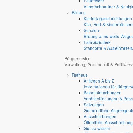
Feuerwehr
Gersdorf
Ansprechpartner & Neuigk
Bildung
Kindertageseinrichtungen
Kita, Hort & Kinderhäuser
Schulen
Bildung ohne weite Wege
Fahrbibliothek
Standorte & Ausleihzeiten
Bürgerservice
Verwaltung, Gesundheit & Politik
acc
Rathaus
Anliegen A bis Z
Informationen für Bürger
s
Bekanntmachungen
Veröffentlichungen & Bes
Satzungen
Gemeindliche Angelegenhei
Ausschreibungen
Öffentliche Ausschreibun
Gut zu wissen