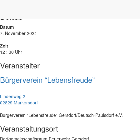
Müllsammelaktion in Jauernick Buschbach
»
Details
Datum
7. November 2024
Zeit
12 : 30 Uhr
Veranstalter
Bürgerverein “Lebensfreude”
Lindenweg 2
02829 Markersdorf
Bürgerverein “Lebensfreude” Gersdorf/Deutsch-Paulsdorf e.V.
Veranstaltungsort
Dorfgemeinschaftsraum Feuerwehr Gersdorf