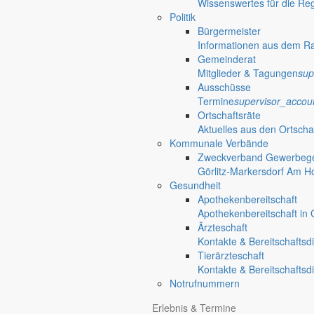
Wissenswertes für die Re
Politik
Bürgermeister
Informationen aus dem R
Gemeinderat
Mitglieder & Tagungen
sup
Ausschüsse
Termine
supervisor_accou
Ortschaftsräte
Aktuelles aus den Ortscha
Kommunale Verbände
Zweckverband Gewerbege
Görlitz-Markersdorf Am H
Gesundheit
Apothekenbereitschaft
Apothekenbereitschaft in G
Ärzteschaft
Kontakte & Bereitschaftsd
Tierärzteschaft
Kontakte & Bereitschaftsd
Notrufnummern
Erlebnis & Termine