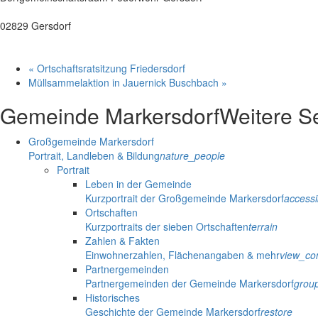
02829 Gersdorf
«
Ortschaftsratsitzung Friedersdorf
Müllsammelaktion in Jauernick Buschbach
»
Gemeinde Markersdorf
Weitere S
Großgemeinde Markersdorf
Portrait, Landleben & Bildung
nature_people
Portrait
Leben in der Gemeinde
Kurzportrait der Großgemeinde Markersdorf
accessib
Ortschaften
Kurzportraits der sieben Ortschaften
terrain
Zahlen & Fakten
Einwohnerzahlen, Flächenangaben & mehr
view_co
Partnergemeinden
Partnergemeinden der Gemeinde Markersdorf
grou
Historisches
Geschichte der Gemeinde Markersdorf
restore