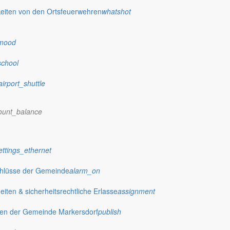
eiten von den Ortsfeuerwehren
whatshot
mood
school
airport_shuttle
ount_balance
ettings_ethernet
chlüsse der Gemeinde
alarm_on
ten & sicherheitsrechtliche Erlasse
assignment
gen der Gemeinde Markersdorf
publish