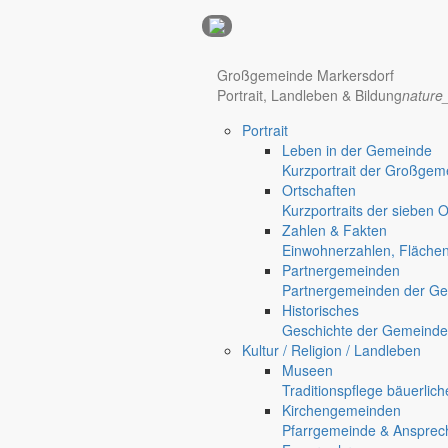
Anzeigen
Hotel Manhattan New York
Hotel Nürnberg
Großgemeinde Markersdorf
Portrait, Landleben & Bildung
nature
Portrait
Leben in der Gemeinde
Kurzportrait der Großgem
Ortschaften
Kurzportraits der sieben 
Zahlen & Fakten
Einwohnerzahlen, Fläche
Partnergemeinden
Regional werben auf markersdorf.de!
anzeigen@gemeinde-markers
Partnergemeinden der Ge
Home
Historisches
chevron_right
Erlebnis
Geschichte der Gemeinde
chevron_right
Aktivitäten
Kultur / Religion / Landleben
chevron_right
Veranstaltungen
Museen
chevron_right
Wanderung zur Bachmann Mühle nach Sohland
Traditionspflege bäuerlic
Markersdorf
Kirchengemeinden
Deutsch-Paulsdorf
Pfarrgemeinde & Ansprec
Holtendorf