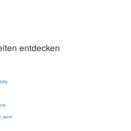
eiten entdecken
ility
mfy
p_work