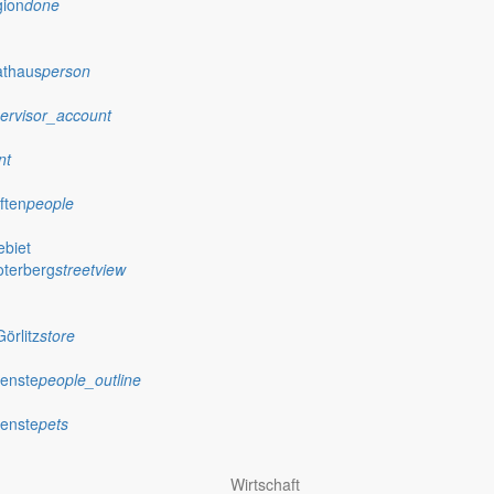
gion
done
athaus
person
ervisor_account
nt
ften
people
biet
oterberg
streetview
örlitz
store
ienste
people_outline
ienste
pets
Wirtschaft