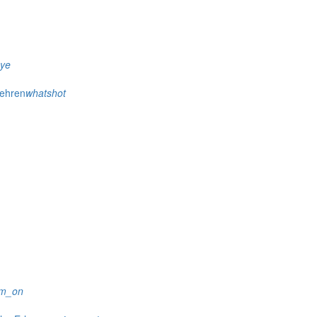
eye
wehren
whatshot
rm_on