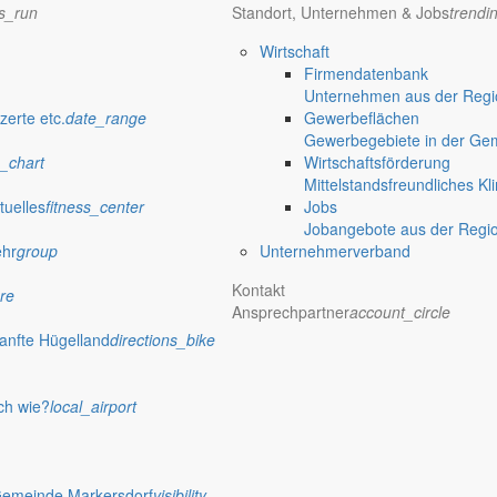
ns_run
Standort, Unternehmen & Jobs
trendi
Wirtschaft
Firmendatenbank
Unternehmen aus der Regio
zerte etc.
date_range
Gewerbeflächen
Gewerbegebiete in der Ge
_chart
Wirtschaftsförderung
Mittelstandsfreundliches Kl
tuelles
fitness_center
Jobs
Jobangebote aus der Regi
ehr
group
Unternehmerverband
Kontakt
re
Ansprechpartner
account_circle
anfte Hügelland
directions_bike
ch wie?
local_airport
Gemeinde Markersdorf
visibility