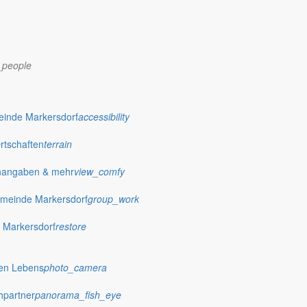
_people
einde Markersdorf
accessibility
Ortschaften
terrain
nangaben & mehr
view_comfy
dorf.de
meinde Markersdorf
group_work
 Markersdorf
restore
hen Lebens
photo_camera
hpartner
panorama_fish_eye