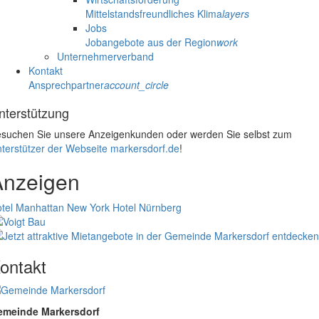
Mittelstandsfreundliches Klima
layers
Jobs
Jobangebote aus der Region
work
Unternehmerverband
Kontakt
Ansprechpartner
account_circle
nterstützung
suchen Sie unsere Anzeigenkunden oder werden Sie selbst zum
terstützer der Webseite markersdorf.de
!
Anzeigen
tel Manhattan New York
Hotel Nürnberg
ontakt
emeinde Markersdorf