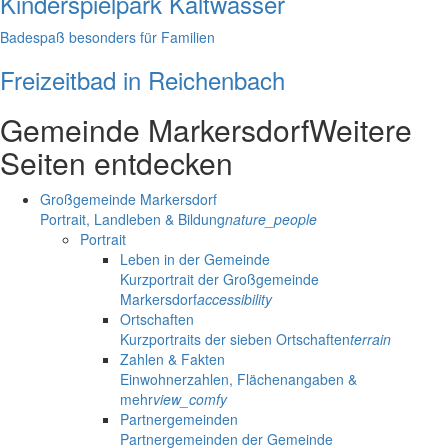
Kinderspielpark Kaltwasser
Badespaß besonders für Familien
Freizeitbad in Reichenbach
Gemeinde Markersdorf
Weitere
Seiten entdecken
Großgemeinde Markersdorf
Portrait, Landleben & Bildung
nature_people
Portrait
Leben in der Gemeinde
Kurzportrait der Großgemeinde
Markersdorf
accessibility
Ortschaften
Kurzportraits der sieben Ortschaften
terrain
Zahlen & Fakten
Einwohnerzahlen, Flächenangaben &
mehr
view_comfy
Partnergemeinden
Partnergemeinden der Gemeinde