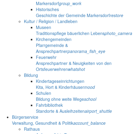
Markersdorf
group_work
Historisches
Geschichte der Gemeinde Markersdorf
restore
Kultur / Religion / Landleben
Museen
Traditionspflege bäuerlichen Lebens
photo_camera
Kirchengemeinden
Pfarrgemeinde &
Ansprechpartner
panorama_fish_eye
Feuerwehr
Ansprechpartner & Neuigkeiten von den
Ortsfeuerwehren
whatshot
Bildung
Kindertageseinrichtungen
Kita, Hort & Kinderhäuser
mood
Schulen
Bildung ohne weite Wege
school
Fahrbibliothek
Standorte & Ausleihzeiten
airport_shuttle
Bürgerservice
Verwaltung, Gesundheit & Politik
account_balance
Rathaus