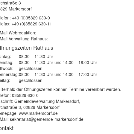
rchstraße 3
829 Markersdorf
lefon: +49 (0)35829 630-0
lefax: +49 (0)35829 630-11
Mail Webredaktion:
Mail Verwaltung Rathaus:
ffnungszeiten Rathaus
ntag:
08:30 – 11:30 Uhr
enstag:
08:30 – 11:30 Uhr und 14:00 – 18:00 Uhr
ttwoch:
geschlossen
nnerstag:
08:30 – 11:30 Uhr und 14:00 – 17:00 Uhr
eitag:
geschlossen
ßerhalb der Öffnungszeiten können Termine vereinbart werden.
lefon: 035829 630-0
schrift: Gemeindeverwaltung Markersdorf,
rchstraße 3, 02829 Markersdorf
mepage: www.markersdorf.de
Mail: sekretariat@gemeinde-markersdorf.de
ontakt