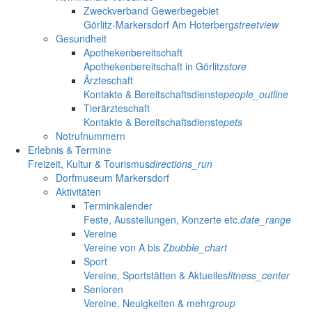
Zweckverband Gewerbegebiet
Görlitz-Markersdorf Am Hoterberg
streetview
Gesundheit
Apothekenbereitschaft
Apothekenbereitschaft in Görlitz
store
Ärzteschaft
Kontakte & Bereitschaftsdienste
people_outline
Tierärzteschaft
Kontakte & Bereitschaftsdienste
pets
Notrufnummern
Erlebnis & Termine
Freizeit, Kultur & Tourismus
directions_run
Dorfmuseum Markersdorf
Aktivitäten
Terminkalender
Feste, Ausstellungen, Konzerte etc.
date_range
Vereine
Vereine von A bis Z
bubble_chart
Sport
Vereine, Sportstätten & Aktuelles
fitness_center
Senioren
Vereine, Neuigkeiten & mehr
group