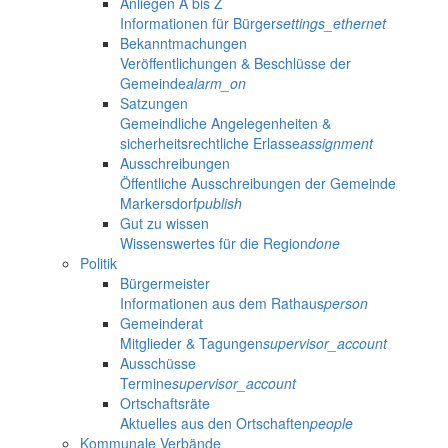
Anliegen A bis Z
Informationen für Bürger
settings_ethernet
Bekanntmachungen
Veröffentlichungen & Beschlüsse der
Gemeinde
alarm_on
Satzungen
Gemeindliche Angelegenheiten &
sicherheitsrechtliche Erlasse
assignment
Ausschreibungen
Öffentliche Ausschreibungen der Gemeinde
Markersdorf
publish
Gut zu wissen
Wissenswertes für die Region
done
Politik
Bürgermeister
Informationen aus dem Rathaus
person
Gemeinderat
Mitglieder & Tagungen
supervisor_account
Ausschüsse
Termine
supervisor_account
Ortschaftsräte
Aktuelles aus den Ortschaften
people
Kommunale Verbände