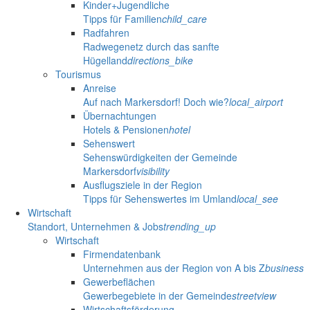
Kinder+Jugendliche
Tipps für Familien
child_care
Radfahren
Radwegenetz durch das sanfte
Hügelland
directions_bike
Tourismus
Anreise
Auf nach Markersdorf! Doch wie?
local_airport
Übernachtungen
Hotels & Pensionen
hotel
Sehenswert
Sehenswürdigkeiten der Gemeinde
Markersdorf
visibility
Ausflugsziele in der Region
Tipps für Sehenswertes im Umland
local_see
Wirtschaft
Standort, Unternehmen & Jobs
trending_up
Wirtschaft
Firmendatenbank
Unternehmen aus der Region von A bis Z
business
Gewerbeflächen
Gewerbegebiete in der Gemeinde
streetview
Wirtschaftsförderung