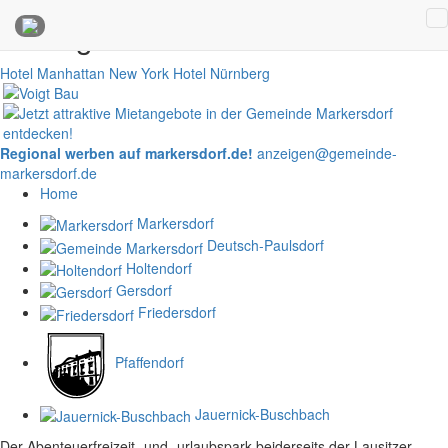
Anzeigen
Hotel Manhattan New York
Hotel Nürnberg
Regional werben auf markersdorf.de!
anzeigen@gemeinde-
markersdorf.de
Home
Markersdorf
Deutsch-Paulsdorf
Holtendorf
Gersdorf
Friedersdorf
Pfaffendorf
Jauernick-Buschbach
Der Abenteuerfreizeit- und -urlaubspark beiderseits der Lausitzer