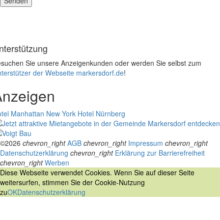
nterstützung
suchen Sie unsere Anzeigenkunden oder werden Sie selbst zum
terstützer der Webseite markersdorf.de
!
Anzeigen
tel Manhattan New York
Hotel Nürnberg
©2026
chevron_right
AGB
chevron_right
Impressum
chevron_right
Datenschutzerklärung
chevron_right
Erklärung zur Barrierefreiheit
chevron_right
Werben
Diese Webseite verwendet Cookies. Wenn Sie auf dieser Seite
weitersurfen, stimmen Sie der Cookie-Nutzung
zu
OK
Datenschutzerklärung