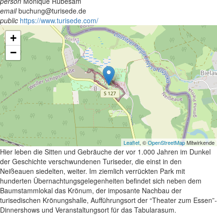
person
Monique Rübesam
email
buchung@turisede.de
public
https://www.turisede.com/
+
−
Leaflet
, ©
OpenStreetMap
Mitwirkende
Hier leben die Sitten und Gebräuche der vor 1.000 Jahren im Dunkel
der Geschichte verschwundenen Turiseder, die einst in den
Neißeauen siedelten, weiter. Im ziemlich verrückten Park mit
hunderten Übernachtungsgelegenheiten befindet sich neben dem
Baumstammlokal das Krönum, der imposante Nachbau der
turisedischen Krönungshalle, Aufführungsort der “Theater zum Essen”-
Dinnershows und Veranstaltungsort für das Tabularasum.