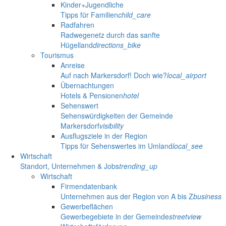
Kinder+Jugendliche
Tipps für Familien
child_care
Radfahren
Radwegenetz durch das sanfte
Hügelland
directions_bike
Tourismus
Anreise
Auf nach Markersdorf! Doch wie?
local_airport
Übernachtungen
Hotels & Pensionen
hotel
Sehenswert
Sehenswürdigkeiten der Gemeinde
Markersdorf
visibility
Ausflugsziele in der Region
Tipps für Sehenswertes im Umland
local_see
Wirtschaft
Standort, Unternehmen & Jobs
trending_up
Wirtschaft
Firmendatenbank
Unternehmen aus der Region von A bis Z
business
Gewerbeflächen
Gewerbegebiete in der Gemeinde
streetview