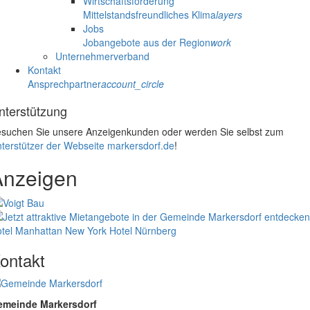
Wirtschaftsförderung
Mittelstandsfreundliches Klima
layers
Jobs
Jobangebote aus der Region
work
Unternehmerverband
Kontakt
Ansprechpartner
account_circle
nterstützung
suchen Sie unsere Anzeigenkunden oder werden Sie selbst zum
terstützer der Webseite markersdorf.de
!
Anzeigen
tel Manhattan New York
Hotel Nürnberg
ontakt
emeinde Markersdorf