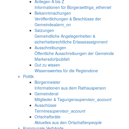
Anliegen A bis Z
Informationen für Bürger
settings_ethernet
Bekanntmachungen
Veröffentlichungen & Beschlüsse der
Gemeinde
alarm_on
Satzungen
Gemeindliche Angelegenheiten &
sicherheitsrechtliche Erlasse
assignment
Ausschreibungen
Öffentliche Ausschreibungen der Gemeinde
Markersdorf
publish
Gut zu wissen
Wissenswertes für die Region
done
Politik
Bürgermeister
Informationen aus dem Rathaus
person
Gemeinderat
Mitglieder & Tagungen
supervisor_account
Ausschüsse
Termine
supervisor_account
Ortschaftsräte
Aktuelles aus den Ortschaften
people
Kommunale Verbände