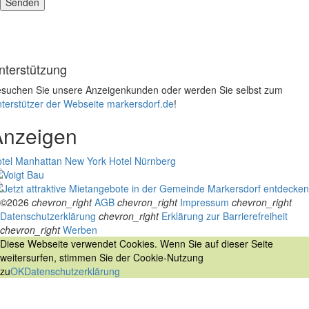
nterstützung
suchen Sie unsere Anzeigenkunden oder werden Sie selbst zum
terstützer der Webseite markersdorf.de
!
Anzeigen
tel Manhattan New York
Hotel Nürnberg
©2026
chevron_right
AGB
chevron_right
Impressum
chevron_right
Datenschutzerklärung
chevron_right
Erklärung zur Barrierefreiheit
chevron_right
Werben
Diese Webseite verwendet Cookies. Wenn Sie auf dieser Seite
weitersurfen, stimmen Sie der Cookie-Nutzung
zu
OK
Datenschutzerklärung