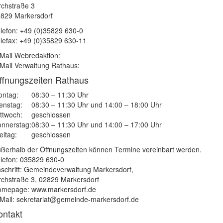
rchstraße 3
829 Markersdorf
lefon: +49 (0)35829 630-0
lefax: +49 (0)35829 630-11
Mail Webredaktion:
Mail Verwaltung Rathaus:
ffnungszeiten Rathaus
ntag:
08:30 – 11:30 Uhr
enstag:
08:30 – 11:30 Uhr und 14:00 – 18:00 Uhr
ttwoch:
geschlossen
nnerstag:
08:30 – 11:30 Uhr und 14:00 – 17:00 Uhr
eitag:
geschlossen
ßerhalb der Öffnungszeiten können Termine vereinbart werden.
lefon: 035829 630-0
schrift: Gemeindeverwaltung Markersdorf,
rchstraße 3, 02829 Markersdorf
mepage: www.markersdorf.de
Mail: sekretariat@gemeinde-markersdorf.de
ontakt