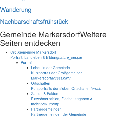
Wanderung
Nachbarschaftsfrühstück
Gemeinde Markersdorf
Weitere
Seiten entdecken
Großgemeinde Markersdorf
Portrait, Landleben & Bildung
nature_people
Portrait
Leben in der Gemeinde
Kurzportrait der Großgemeinde
Markersdorf
accessibility
Ortschaften
Kurzportraits der sieben Ortschaften
terrain
Zahlen & Fakten
Einwohnerzahlen, Flächenangaben &
mehr
view_comfy
Partnergemeinden
Partnergemeinden der Gemeinde