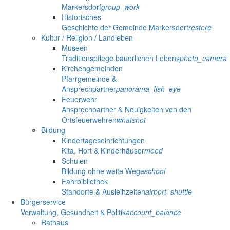
Markersdorf
group_work
Historisches
Geschichte der Gemeinde Markersdorf
restore
Kultur / Religion / Landleben
Museen
Traditionspflege bäuerlichen Lebens
photo_camera
Kirchengemeinden
Pfarrgemeinde &
Ansprechpartner
panorama_fish_eye
Feuerwehr
Ansprechpartner & Neuigkeiten von den
Ortsfeuerwehren
whatshot
Bildung
Kindertageseinrichtungen
Kita, Hort & Kinderhäuser
mood
Schulen
Bildung ohne weite Wege
school
Fahrbibliothek
Standorte & Ausleihzeiten
airport_shuttle
Bürgerservice
Verwaltung, Gesundheit & Politik
account_balance
Rathaus