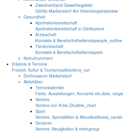
Zweckverband Gewerbegebiet
Görlitz-Markersdorf Am Hoterberg
streetview
Gesundheit
Apothekenbereitschaft
Apothekenbereitschaft in Görlitz
store
Ärzteschaft
Kontakte & Bereitschaftsdienste
people_outline
Tierärzteschaft
Kontakte & Bereitschaftsdienste
pets
Notrufnummern
Erlebnis & Termine
Freizeit, Kultur & Tourismus
directions_run
Dorfmuseum Markersdorf
Aktivitäten
Terminkalender
Feste, Ausstellungen, Konzerte etc.
date_range
Vereine
Vereine von A bis Z
bubble_chart
Sport
Vereine, Sportstätten & Aktuelles
fitness_center
Senioren
Vereine, Neuigkeiten & mehr
group