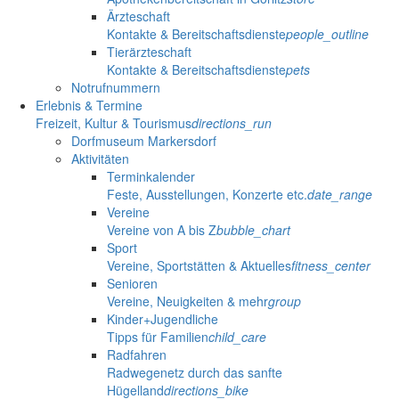
Ärzteschaft
Kontakte & Bereitschaftsdienste
people_outline
Tierärzteschaft
Kontakte & Bereitschaftsdienste
pets
Notrufnummern
Erlebnis & Termine
Freizeit, Kultur & Tourismus
directions_run
Dorfmuseum Markersdorf
Aktivitäten
Terminkalender
Feste, Ausstellungen, Konzerte etc.
date_range
Vereine
Vereine von A bis Z
bubble_chart
Sport
Vereine, Sportstätten & Aktuelles
fitness_center
Senioren
Vereine, Neuigkeiten & mehr
group
Kinder+Jugendliche
Tipps für Familien
child_care
Radfahren
Radwegenetz durch das sanfte
Hügelland
directions_bike