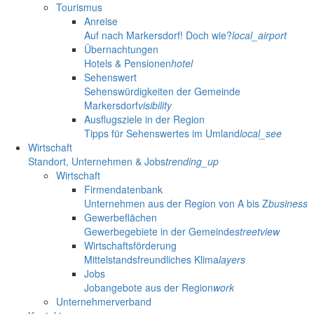
Tourismus
Anreise
Auf nach Markersdorf! Doch wie?
local_airport
Übernachtungen
Hotels & Pensionen
hotel
Sehenswert
Sehenswürdigkeiten der Gemeinde
Markersdorf
visibility
Ausflugsziele in der Region
Tipps für Sehenswertes im Umland
local_see
Wirtschaft
Standort, Unternehmen & Jobs
trending_up
Wirtschaft
Firmendatenbank
Unternehmen aus der Region von A bis Z
business
Gewerbeflächen
Gewerbegebiete in der Gemeinde
streetview
Wirtschaftsförderung
Mittelstandsfreundliches Klima
layers
Jobs
Jobangebote aus der Region
work
Unternehmerverband