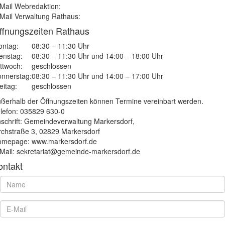
Mail Webredaktion:
Mail Verwaltung Rathaus:
ffnungszeiten Rathaus
ntag:
08:30 – 11:30 Uhr
enstag:
08:30 – 11:30 Uhr und 14:00 – 18:00 Uhr
ttwoch:
geschlossen
nnerstag:
08:30 – 11:30 Uhr und 14:00 – 17:00 Uhr
eitag:
geschlossen
ßerhalb der Öffnungszeiten können Termine vereinbart werden.
lefon: 035829 630-0
schrift: Gemeindeverwaltung Markersdorf,
rchstraße 3, 02829 Markersdorf
mepage: www.markersdorf.de
Mail: sekretariat@gemeinde-markersdorf.de
ontakt