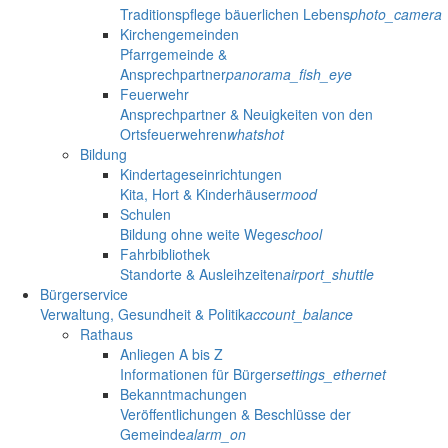
Traditionspflege bäuerlichen Lebens
photo_camera
Kirchengemeinden
Pfarrgemeinde &
Ansprechpartner
panorama_fish_eye
Feuerwehr
Ansprechpartner & Neuigkeiten von den
Ortsfeuerwehren
whatshot
Bildung
Kindertageseinrichtungen
Kita, Hort & Kinderhäuser
mood
Schulen
Bildung ohne weite Wege
school
Fahrbibliothek
Standorte & Ausleihzeiten
airport_shuttle
Bürgerservice
Verwaltung, Gesundheit & Politik
account_balance
Rathaus
Anliegen A bis Z
Informationen für Bürger
settings_ethernet
Bekanntmachungen
Veröffentlichungen & Beschlüsse der
Gemeinde
alarm_on