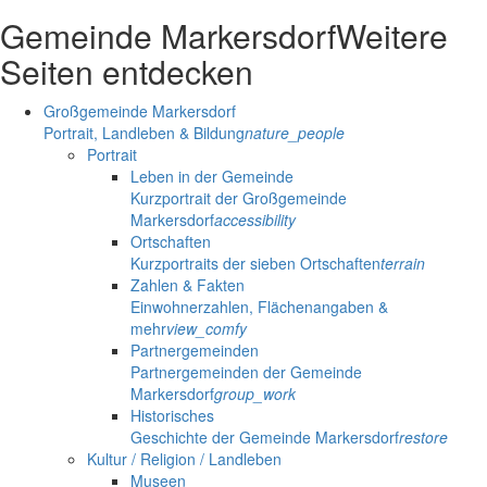
Gemeinde Markersdorf
Weitere
Seiten entdecken
Großgemeinde Markersdorf
Portrait, Landleben & Bildung
nature_people
Portrait
Leben in der Gemeinde
Kurzportrait der Großgemeinde
Markersdorf
accessibility
Ortschaften
Kurzportraits der sieben Ortschaften
terrain
Zahlen & Fakten
Einwohnerzahlen, Flächenangaben &
mehr
view_comfy
Partnergemeinden
Partnergemeinden der Gemeinde
Markersdorf
group_work
Historisches
Geschichte der Gemeinde Markersdorf
restore
Kultur / Religion / Landleben
Museen