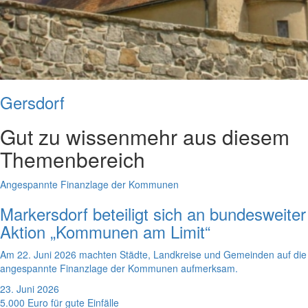
Gersdorf
Gut zu wissen
mehr aus diesem
Themenbereich
Angespannte Finanzlage der Kommunen
Markersdorf beteiligt sich an bundesweiter
Aktion „Kommunen am Limit“
Am 22. Juni 2026 machten Städte, Landkreise und Gemeinden auf die
angespannte Finanzlage der Kommunen aufmerksam.
23. Juni 2026
5.000 Euro für gute Einfälle