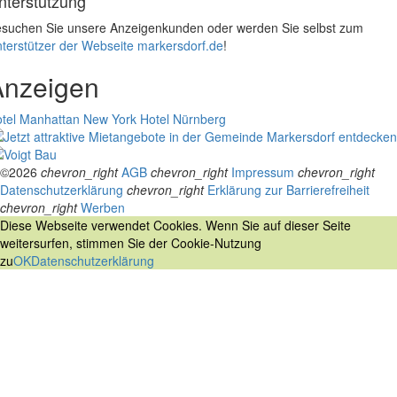
nterstützung
suchen Sie unsere Anzeigenkunden oder werden Sie selbst zum
terstützer der Webseite markersdorf.de
!
Anzeigen
tel Manhattan New York
Hotel Nürnberg
©2026
chevron_right
AGB
chevron_right
Impressum
chevron_right
Datenschutzerklärung
chevron_right
Erklärung zur Barrierefreiheit
chevron_right
Werben
Diese Webseite verwendet Cookies. Wenn Sie auf dieser Seite
weitersurfen, stimmen Sie der Cookie-Nutzung
zu
OK
Datenschutzerklärung