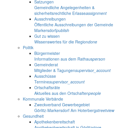
Satzungen
Gemeindliche Angelegenheiten &
sicherheitsrechtliche Erlasse
assignment
Ausschreibungen
Öffentliche Ausschreibungen der Gemeinde
Markersdorf
publish
Gut zu wissen
Wissenswertes für die Region
done
Politik
Bürgermeister
Informationen aus dem Rathaus
person
Gemeinderat
Mitglieder & Tagungen
supervisor_account
Ausschüsse
Termine
supervisor_account
Ortschaftsräte
Aktuelles aus den Ortschaften
people
Kommunale Verbände
Zweckverband Gewerbegebiet
Görlitz-Markersdorf Am Hoterberg
streetview
Gesundheit
Apothekenbereitschaft
Apothekenbereitschaft in Görlitz
store