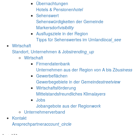
Übernachtungen
Hotels & Pensionen
hotel
Sehenswert
Sehenswürdigkeiten der Gemeinde
Markersdorf
visibility
Ausflugsziele in der Region
Tipps für Sehenswertes im Umland
local_see
Wirtschaft
Standort, Unternehmen & Jobs
trending_up
Wirtschaft
Firmendatenbank
Unternehmen aus der Region von A bis Z
business
Gewerbeflächen
Gewerbegebiete in der Gemeinde
streetview
Wirtschaftsförderung
Mittelstandsfreundliches Klima
layers
Jobs
Jobangebote aus der Region
work
Unternehmerverband
Kontakt
Ansprechpartner
account_circle