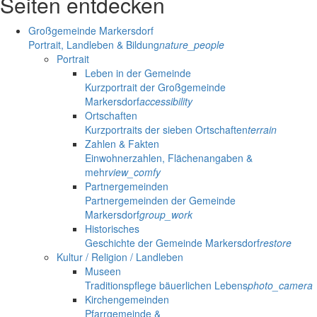
Seiten entdecken
Großgemeinde Markersdorf
Portrait, Landleben & Bildung
nature_people
Portrait
Leben in der Gemeinde
Kurzportrait der Großgemeinde
Markersdorf
accessibility
Ortschaften
Kurzportraits der sieben Ortschaften
terrain
Zahlen & Fakten
Einwohnerzahlen, Flächenangaben &
mehr
view_comfy
Partnergemeinden
Partnergemeinden der Gemeinde
Markersdorf
group_work
Historisches
Geschichte der Gemeinde Markersdorf
restore
Kultur / Religion / Landleben
Museen
Traditionspflege bäuerlichen Lebens
photo_camera
Kirchengemeinden
Pfarrgemeinde &