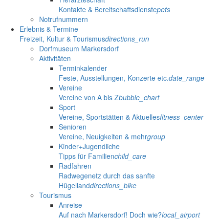
Kontakte & Bereitschaftsdienste
pets
Notrufnummern
Erlebnis & Termine
Freizeit, Kultur & Tourismus
directions_run
Dorfmuseum Markersdorf
Aktivitäten
Terminkalender
Feste, Ausstellungen, Konzerte etc.
date_range
Vereine
Vereine von A bis Z
bubble_chart
Sport
Vereine, Sportstätten & Aktuelles
fitness_center
Senioren
Vereine, Neuigkeiten & mehr
group
Kinder+Jugendliche
Tipps für Familien
child_care
Radfahren
Radwegenetz durch das sanfte
Hügelland
directions_bike
Tourismus
Anreise
Auf nach Markersdorf! Doch wie?
local_airport