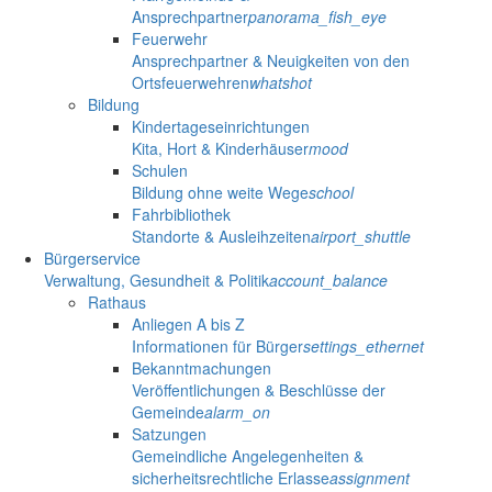
Ansprechpartner
panorama_fish_eye
Feuerwehr
Ansprechpartner & Neuigkeiten von den
Ortsfeuerwehren
whatshot
Bildung
Kindertageseinrichtungen
Kita, Hort & Kinderhäuser
mood
Schulen
Bildung ohne weite Wege
school
Fahrbibliothek
Standorte & Ausleihzeiten
airport_shuttle
Bürgerservice
Verwaltung, Gesundheit & Politik
account_balance
Rathaus
Anliegen A bis Z
Informationen für Bürger
settings_ethernet
Bekanntmachungen
Veröffentlichungen & Beschlüsse der
Gemeinde
alarm_on
Satzungen
Gemeindliche Angelegenheiten &
sicherheitsrechtliche Erlasse
assignment