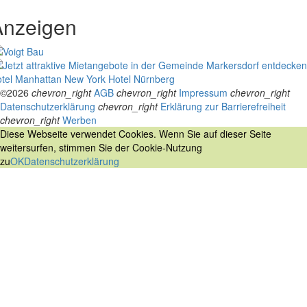
Anzeigen
tel Manhattan New York
Hotel Nürnberg
©2026
chevron_right
AGB
chevron_right
Impressum
chevron_right
Datenschutzerklärung
chevron_right
Erklärung zur Barrierefreiheit
chevron_right
Werben
Diese Webseite verwendet Cookies. Wenn Sie auf dieser Seite
weitersurfen, stimmen Sie der Cookie-Nutzung
zu
OK
Datenschutzerklärung