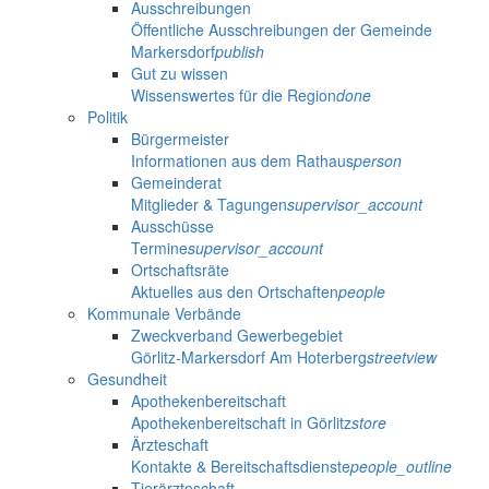
Ausschreibungen
Öffentliche Ausschreibungen der Gemeinde
Markersdorf
publish
Gut zu wissen
Wissenswertes für die Region
done
Politik
Bürgermeister
Informationen aus dem Rathaus
person
Gemeinderat
Mitglieder & Tagungen
supervisor_account
Ausschüsse
Termine
supervisor_account
Ortschaftsräte
Aktuelles aus den Ortschaften
people
Kommunale Verbände
Zweckverband Gewerbegebiet
Görlitz-Markersdorf Am Hoterberg
streetview
Gesundheit
Apothekenbereitschaft
Apothekenbereitschaft in Görlitz
store
Ärzteschaft
Kontakte & Bereitschaftsdienste
people_outline
Tierärzteschaft