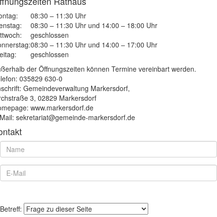
ffnungszeiten Rathaus
ntag:
08:30 – 11:30 Uhr
enstag:
08:30 – 11:30 Uhr und 14:00 – 18:00 Uhr
ttwoch:
geschlossen
nnerstag:
08:30 – 11:30 Uhr und 14:00 – 17:00 Uhr
eitag:
geschlossen
ßerhalb der Öffnungszeiten können Termine vereinbart werden.
lefon: 035829 630-0
schrift: Gemeindeverwaltung Markersdorf,
rchstraße 3, 02829 Markersdorf
mepage: www.markersdorf.de
Mail: sekretariat@gemeinde-markersdorf.de
ontakt
Betreff: