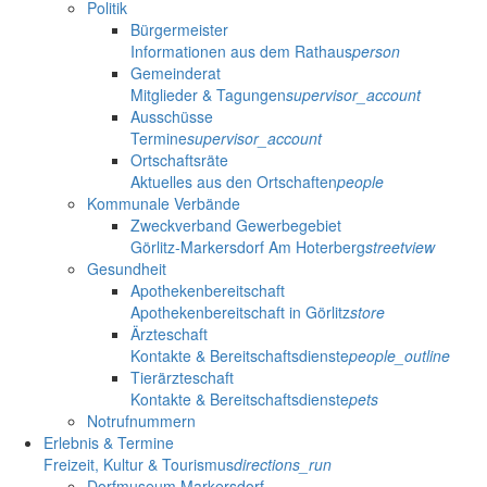
Politik
Bürgermeister
Informationen aus dem Rathaus
person
Gemeinderat
Mitglieder & Tagungen
supervisor_account
Ausschüsse
Termine
supervisor_account
Ortschaftsräte
Aktuelles aus den Ortschaften
people
Kommunale Verbände
Zweckverband Gewerbegebiet
Görlitz-Markersdorf Am Hoterberg
streetview
Gesundheit
Apothekenbereitschaft
Apothekenbereitschaft in Görlitz
store
Ärzteschaft
Kontakte & Bereitschaftsdienste
people_outline
Tierärzteschaft
Kontakte & Bereitschaftsdienste
pets
Notrufnummern
Erlebnis & Termine
Freizeit, Kultur & Tourismus
directions_run
Dorfmuseum Markersdorf