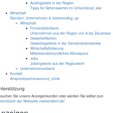
Ausflugsziele in der Region
Tipps für Sehenswertes im Umland
local_see
Wirtschaft
Standort, Unternehmen & Jobs
trending_up
Wirtschaft
Firmendatenbank
Unternehmen aus der Region von A bis Z
business
Gewerbeflächen
Gewerbegebiete in der Gemeinde
streetview
Wirtschaftsförderung
Mittelstandsfreundliches Klima
layers
Jobs
Jobangebote aus der Region
work
Unternehmerverband
Kontakt
Ansprechpartner
account_circle
nterstützung
suchen Sie unsere Anzeigenkunden oder werden Sie selbst zum
terstützer der Webseite markersdorf.de
!
Anzeigen