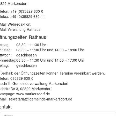
829 Markersdorf
lefon: +49 (0)35829 630-0
lefax: +49 (0)35829 630-11
Mail Webredaktion:
Mail Verwaltung Rathaus:
ffnungszeiten Rathaus
ntag:
08:30 – 11:30 Uhr
enstag:
08:30 – 11:30 Uhr und 14:00 – 18:00 Uhr
ttwoch:
geschlossen
nnerstag:
08:30 – 11:30 Uhr und 14:00 – 17:00 Uhr
eitag:
geschlossen
ßerhalb der Öffnungszeiten können Termine vereinbart werden.
lefon: 035829 630-0
schrift: Gemeindeverwaltung Markersdorf,
rchstraße 3, 02829 Markersdorf
mepage: www.markersdorf.de
Mail: sekretariat@gemeinde-markersdorf.de
ontakt