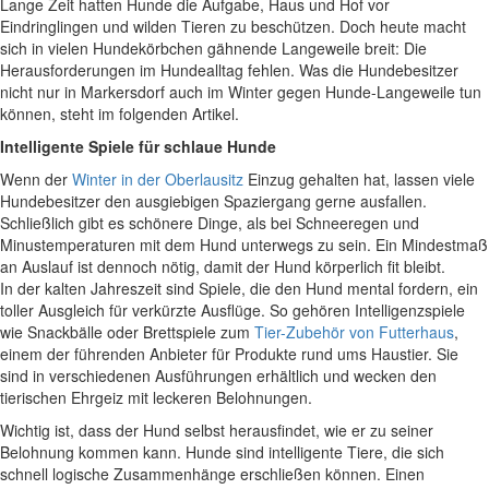
Lange Zeit hatten Hunde die Aufgabe, Haus und Hof vor
Eindringlingen und wilden Tieren zu beschützen. Doch heute macht
sich in vielen Hundekörbchen gähnende Langeweile breit: Die
Herausforderungen im Hundealltag fehlen. Was die Hundebesitzer
nicht nur in Markersdorf auch im Winter gegen Hunde-Langeweile tun
können, steht im folgenden Artikel.
Intelligente Spiele für schlaue Hunde
Wenn der
Winter in der Oberlausitz
Einzug gehalten hat, lassen viele
Hundebesitzer den ausgiebigen Spaziergang gerne ausfallen.
Schließlich gibt es schönere Dinge, als bei Schneeregen und
Minustemperaturen mit dem Hund unterwegs zu sein. Ein Mindestmaß
an Auslauf ist dennoch nötig, damit der Hund körperlich fit bleibt.
In der kalten Jahreszeit sind Spiele, die den Hund mental fordern, ein
toller Ausgleich für verkürzte Ausflüge. So gehören Intelligenzspiele
wie Snackbälle oder Brettspiele zum
Tier-Zubehör von Futterhaus
,
einem der führenden Anbieter für Produkte rund ums Haustier. Sie
sind in verschiedenen Ausführungen erhältlich und wecken den
tierischen Ehrgeiz mit leckeren Belohnungen.
Wichtig ist, dass der Hund selbst herausfindet, wie er zu seiner
Belohnung kommen kann. Hunde sind intelligente Tiere, die sich
schnell logische Zusammenhänge erschließen können. Einen