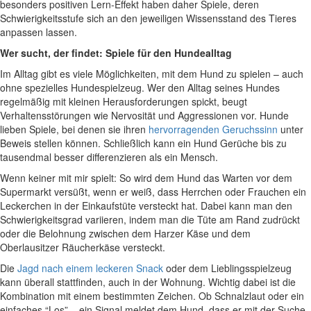
besonders positiven Lern-Effekt haben daher Spiele, deren
Schwierigkeitsstufe sich an den jeweiligen Wissensstand des Tieres
anpassen lassen.
Wer sucht, der findet: Spiele für den Hundealltag
Im Alltag gibt es viele Möglichkeiten, mit dem Hund zu spielen – auch
ohne spezielles Hundespielzeug. Wer den Alltag seines Hundes
regelmäßig mit kleinen Herausforderungen spickt, beugt
Verhaltensstörungen wie Nervosität und Aggressionen vor. Hunde
lieben Spiele, bei denen sie ihren
hervorragenden Geruchssinn
unter
Beweis stellen können. Schließlich kann ein Hund Gerüche bis zu
tausendmal besser differenzieren als ein Mensch.
Wenn keiner mit mir spielt: So wird dem Hund das Warten vor dem
Supermarkt versüßt, wenn er weiß, dass Herrchen oder Frauchen ein
Leckerchen in der Einkaufstüte versteckt hat. Dabei kann man den
Schwierigkeitsgrad variieren, indem man die Tüte am Rand zudrückt
oder die Belohnung zwischen dem Harzer Käse und dem
Oberlausitzer Räucherkäse versteckt.
Die
Jagd nach einem leckeren Snack
oder dem Lieblingsspielzeug
kann überall stattfinden, auch in der Wohnung. Wichtig dabei ist die
Kombination mit einem bestimmten Zeichen. Ob Schnalzlaut oder ein
einfaches “Los” – ein Signal meldet dem Hund, dass er mit der Suche