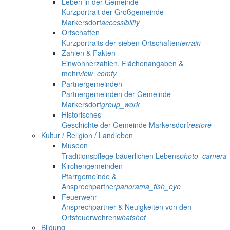
Leben in der Gemeinde
Kurzportrait der Großgemeinde
Markersdorf
accessibility
Ortschaften
Kurzportraits der sieben Ortschaften
terrain
Zahlen & Fakten
Einwohnerzahlen, Flächenangaben &
mehr
view_comfy
Partnergemeinden
Partnergemeinden der Gemeinde
Markersdorf
group_work
Historisches
Geschichte der Gemeinde Markersdorf
restore
Kultur / Religion / Landleben
Museen
Traditionspflege bäuerlichen Lebens
photo_camera
Kirchengemeinden
Pfarrgemeinde &
Ansprechpartner
panorama_fish_eye
Feuerwehr
Ansprechpartner & Neuigkeiten von den
Ortsfeuerwehren
whatshot
Bildung