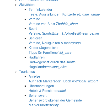
Aktivitäten
Terminkalender
Feste, Ausstellungen, Konzerte etc.
date_range
Vereine
Vereine von A bis Z
bubble_chart
Sport
Vereine, Sportstätten & Aktuelles
fitness_center
Senioren
Vereine, Neuigkeiten & mehr
group
Kinder+Jugendliche
Tipps für Familien
child_care
Radfahren
Radwegenetz durch das sanfte
Hügelland
directions_bike
Tourismus
Anreise
Auf nach Markersdorf! Doch wie?
local_airport
Übernachtungen
Hotels & Pensionen
hotel
Sehenswert
Sehenswürdigkeiten der Gemeinde
Markersdorf
visibility