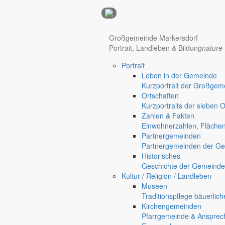
Anzeigen
Hotel Manhattan New York
Hotel Nürnberg
Großgemeinde Markersdorf
Portrait, Landleben & Bildung
nature
Portrait
Regional werben auf markersdorf.de!
anzeigen@gemeinde-markers
Leben in der Gemeinde
Home
Kurzportrait der Großgem
Markersdorf
Ortschaften
Deutsch-Paulsdorf
Kurzportraits der sieben 
Holtendorf
Zahlen & Fakten
Gersdorf
Einwohnerzahlen, Fläche
Partnergemeinden
Partnergemeinden der Ge
Historisches
Geschichte der Gemeinde
Kultur / Religion / Landleben
Museen
Traditionspflege bäuerlic
Kirchengemeinden
Pfarrgemeinde & Ansprec