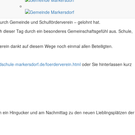
n die Kinder liebevoll “Blaue Lagune” getauft. Der Verein
durch Gemeinde und Schulförderverein – gelohnt hat.
ch dieser Tag durch ein besonderes Gemeinschaftsgefühl aus. Schule,
ein dankt auf diesem Wege noch einmal allen Beteiligten.
schule-markersdorf.de/foerderverein.html
oder Sie hinterlassen kurz
ch ein Hingucker und am Nachmittag zu den neuen Lieblingsplätzen der