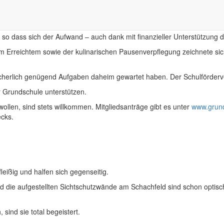
ruppenraum im Hort Tintenklecks abgeschlossen werden. Den Raum habe
 so dass sich der Aufwand – auch dank mit finanzieller Unterstützung 
em Erreichtem sowie der kulinarischen Pausenverpflegung zeichnete si
herlich genügend Aufgaben daheim gewartet haben. Der Schulförderver
r Grundschule unterstützen.
wollen, sind stets willkommen. Mitgliedsanträge gibt es unter
www.grund
ecks.
eißig und halfen sich gegenseitig.
d die aufgestellten Sichtschutzwände am Schachfeld sind schon optis
nd sie total begeistert.