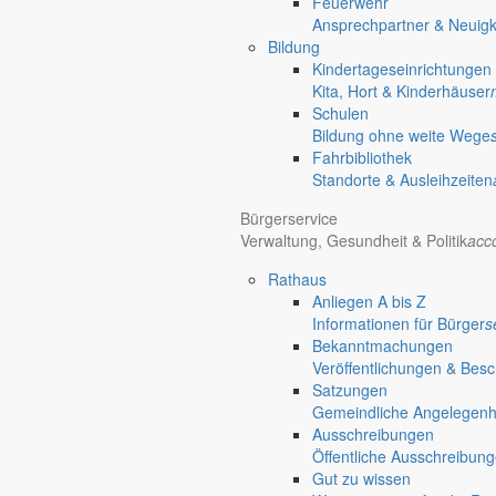
Feuerwehr
Ansprechpartner & Neuigk
Bildung
Kindertageseinrichtungen
Kita, Hort & Kinderhäuser
Schulen
Bildung ohne weite Wege
Fahrbibliothek
Standorte & Ausleihzeiten
Bürgerservice
Verwaltung, Gesundheit & Politik
acc
Rathaus
Anliegen A bis Z
Informationen für Bürger
s
Bekanntmachungen
Veröffentlichungen & Bes
Satzungen
Gemeindliche Angelegenhei
Ausschreibungen
Öffentliche Ausschreibun
Gut zu wissen