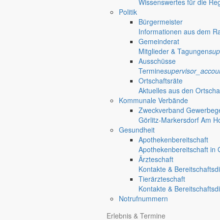
Wissenswertes für die Re
Politik
Bürgermeister
Informationen aus dem R
Gemeinderat
Mitglieder & Tagungen
sup
Ausschüsse
Termine
supervisor_accou
Ortschaftsräte
Aktuelles aus den Ortscha
Kommunale Verbände
Zweckverband Gewerbege
Görlitz-Markersdorf Am H
Gesundheit
Apothekenbereitschaft
Apothekenbereitschaft in G
Ärzteschaft
Kontakte & Bereitschaftsd
Tierärzteschaft
Kontakte & Bereitschaftsd
Notrufnummern
Erlebnis & Termine