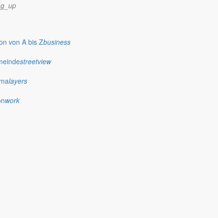
ng_up
n von A bis Z
business
meinde
streetview
ima
layers
on
work