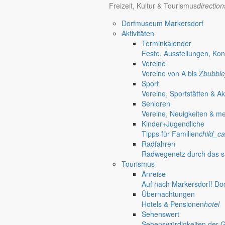
Freizeit, Kultur & Tourismus
directio
Dorfmuseum Markersdorf
Aktivitäten
Terminkalender
Feste, Ausstellungen, Kon
Vereine
Vereine von A bis Z
bubble
Sport
Vereine, Sportstätten & Ak
Senioren
Vereine, Neuigkeiten & m
Kinder+Jugendliche
Tipps für Familien
child_ca
Radfahren
Radwegenetz durch das s
Tourismus
Anreise
Auf nach Markersdorf! Do
Übernachtungen
Friedersdorf
Hotels & Pensionen
hotel
Pfaffendorf
Sehenswert
Jauernick-Buschbach
Sehenswürdigkeiten der 