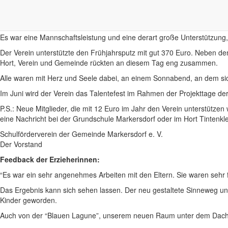
Auch konnten an diesem Tag die letzten Arbeiten für den Ruhe- und G
unterstützte die Fußbodenarbeiten mit 600 Euro.
Es war eine Mannschaftsleistung und eine derart große Unterstützung,
Der Verein unterstützte den Frühjahrsputz mit gut 370 Euro. Neben d
Hort, Verein und Gemeinde rückten an diesem Tag eng zusammen.
Alle waren mit Herz und Seele dabei, an einem Sonnabend, an dem sic
Im Juni wird der Verein das Talentefest im Rahmen der Projekttage de
P.S.: Neue Mitglieder, die mit 12 Euro im Jahr den Verein unterstützen 
eine Nachricht bei der Grundschule Markersdorf oder im Hort Tintenkl
Schulförderverein der Gemeinde Markersdorf e. V.
Der Vorstand
Feedback der Erzieherinnen:
“Es war ein sehr angenehmes Arbeiten mit den Eltern. Sie waren sehr fl
Das Ergebnis kann sich sehen lassen. Der neu gestaltete Sinneweg un
Kinder geworden.
Auch von der “Blauen Lagune”, unserem neuen Raum unter dem Dach, si