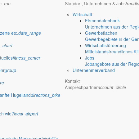
ns_run
Standort, Unternehmen & Jobs
trendi
Wirtschaft
Firmendatenbank
Unternehmen aus der Regio
zerte etc.
date_range
Gewerbeflächen
Gewerbegebiete in der Ge
_chart
Wirtschaftsförderung
Mittelstandsfreundliches Kl
tuelles
fitness_center
Jobs
Jobangebote aus der Regi
ehr
group
Unternehmerverband
Kontakt
re
Ansprechpartner
account_circle
anfte Hügelland
directions_bike
ch wie?
local_airport
Gemeinde Markersdorf
visibility