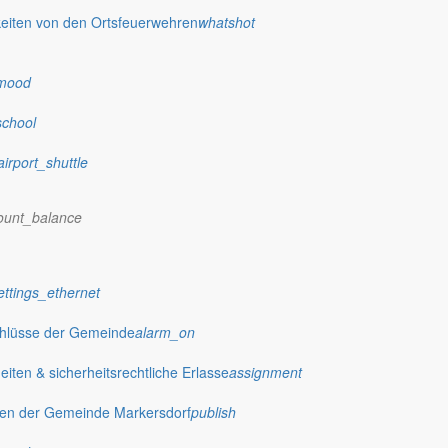
eiten von den Ortsfeuerwehren
whatshot
mood
school
airport_shuttle
ount_balance
ettings_ethernet
chlüsse der Gemeinde
alarm_on
ten & sicherheitsrechtliche Erlasse
assignment
gen der Gemeinde Markersdorf
publish