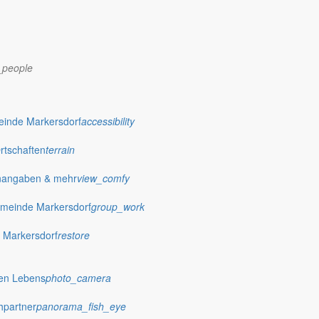
_people
dorf.de
einde Markersdorf
accessibility
Ortschaften
terrain
nangaben & mehr
view_comfy
meinde Markersdorf
group_work
 Markersdorf
restore
hen Lebens
photo_camera
hpartner
panorama_fish_eye