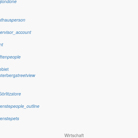
gion
done
athaus
person
ervisor_account
nt
ften
people
biet
oterberg
streetview
örlitz
store
ienste
people_outline
ienste
pets
Wirtschaft