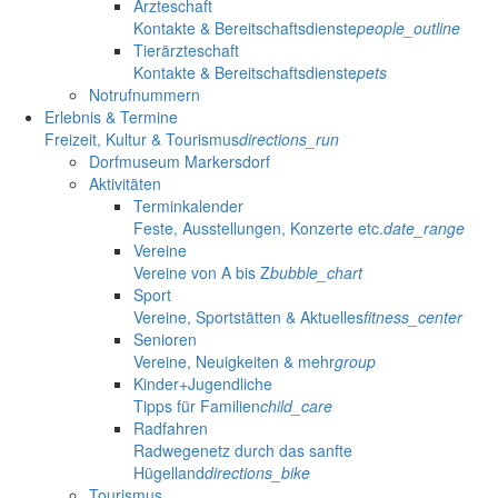
Ärzteschaft
Kontakte & Bereitschaftsdienste
people_outline
Tierärzteschaft
Kontakte & Bereitschaftsdienste
pets
Notrufnummern
Erlebnis & Termine
Freizeit, Kultur & Tourismus
directions_run
Dorfmuseum Markersdorf
Aktivitäten
Terminkalender
Feste, Ausstellungen, Konzerte etc.
date_range
Vereine
Vereine von A bis Z
bubble_chart
Sport
Vereine, Sportstätten & Aktuelles
fitness_center
Senioren
Vereine, Neuigkeiten & mehr
group
Kinder+Jugendliche
Tipps für Familien
child_care
Radfahren
Radwegenetz durch das sanfte
Hügelland
directions_bike
Tourismus