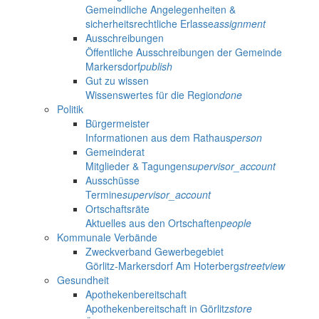
Gemeindliche Angelegenheiten &
sicherheitsrechtliche Erlasse
assignment
Ausschreibungen
Öffentliche Ausschreibungen der Gemeinde
Markersdorf
publish
Gut zu wissen
Wissenswertes für die Region
done
Politik
Bürgermeister
Informationen aus dem Rathaus
person
Gemeinderat
Mitglieder & Tagungen
supervisor_account
Ausschüsse
Termine
supervisor_account
Ortschaftsräte
Aktuelles aus den Ortschaften
people
Kommunale Verbände
Zweckverband Gewerbegebiet
Görlitz-Markersdorf Am Hoterberg
streetview
Gesundheit
Apothekenbereitschaft
Apothekenbereitschaft in Görlitz
store