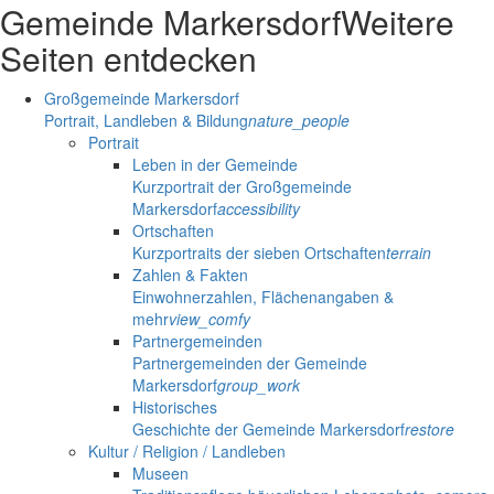
Gemeinde Markersdorf
Weitere
Seiten entdecken
Großgemeinde Markersdorf
Portrait, Landleben & Bildung
nature_people
Portrait
Leben in der Gemeinde
Kurzportrait der Großgemeinde
Markersdorf
accessibility
Ortschaften
Kurzportraits der sieben Ortschaften
terrain
Zahlen & Fakten
Einwohnerzahlen, Flächenangaben &
mehr
view_comfy
Partnergemeinden
Partnergemeinden der Gemeinde
Markersdorf
group_work
Historisches
Geschichte der Gemeinde Markersdorf
restore
Kultur / Religion / Landleben
Museen