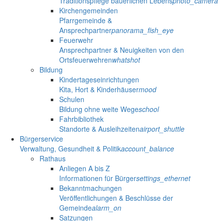
Traditionspflege bäuerlichen Lebens
photo_camera
Kirchengemeinden
Pfarrgemeinde &
Ansprechpartner
panorama_fish_eye
Feuerwehr
Ansprechpartner & Neuigkeiten von den
Ortsfeuerwehren
whatshot
Bildung
Kindertageseinrichtungen
Kita, Hort & Kinderhäuser
mood
Schulen
Bildung ohne weite Wege
school
Fahrbibliothek
Standorte & Ausleihzeiten
airport_shuttle
Bürgerservice
Verwaltung, Gesundheit & Politik
account_balance
Rathaus
Anliegen A bis Z
Informationen für Bürger
settings_ethernet
Bekanntmachungen
Veröffentlichungen & Beschlüsse der
Gemeinde
alarm_on
Satzungen