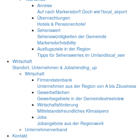
Anreise
Auf nach Markersdorf! Doch wie?
local_airport
Übernachtungen
Hotels & Pensionen
hotel
Sehenswert
Sehenswürdigkeiten der Gemeinde
Markersdorf
visibility
Ausflugsziele in der Region
Tipps für Sehenswertes im Umland
local_see
Wirtschaft
Standort, Unternehmen & Jobs
trending_up
Wirtschaft
Firmendatenbank
Unternehmen aus der Region von A bis Z
business
Gewerbeflächen
Gewerbegebiete in der Gemeinde
streetview
Wirtschaftsförderung
Mittelstandsfreundliches Klima
layers
Jobs
Jobangebote aus der Region
work
Unternehmerverband
Kontakt