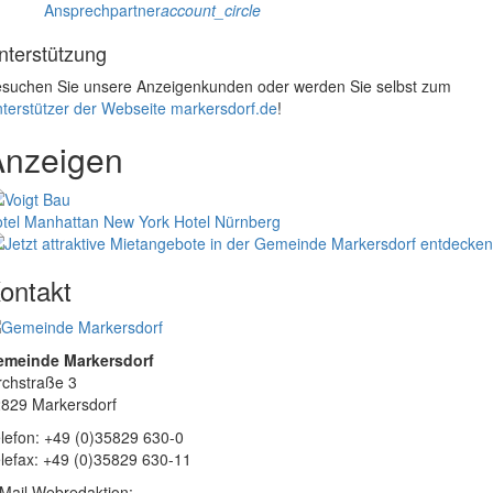
Ansprechpartner
account_circle
nterstützung
suchen Sie unsere Anzeigenkunden oder werden Sie selbst zum
terstützer der Webseite markersdorf.de
!
Anzeigen
tel Manhattan New York
Hotel Nürnberg
ontakt
emeinde Markersdorf
rchstraße 3
829 Markersdorf
lefon: +49 (0)35829 630-0
lefax: +49 (0)35829 630-11
Mail Webredaktion: