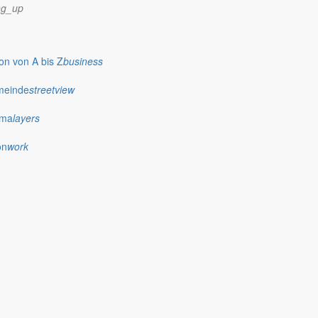
ng_up
n Sie auf für die zweite Hälfte des Jahres. Und nutzen Sie die Zeit,
iten.
n von A bis Z
business
meinde
streetview
ima
layers
on
work