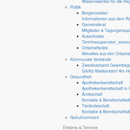
Wissenswertes für die Re
verstehen kann. Dem kann ich mich nur anschließen. Man sollte jedoch
Politik
Bürgermeister
Wie will man aufeinander zugehen, wenn man nur seine eigenen Interess
Informationen aus dem R
Schwert schwinge, dann kann ich auf Dauer auch nicht auf Nachsicht h
Gemeinderat
Die wenigsten Menschen in unserer Region sagen etwa ein Jahr nach d
Mitglieder & Tagungen
sup
ein, dass noch ein Haufen Arbeit vor uns liegt und wir diese Arbeit i
Ausschüsse
mit seinen Dezernenten und Mitarbeitern zu helfen. Und bisher gab es
Termine
supervisor_accou
Ortschaftsräte
Einen Vorwurf, dass der Landrat seine Verwaltung nicht in Griff hat, 
Aktuelles aus den Ortscha
Auch die Gemeinde Markersdorf ist in einigen Verbänden und bei manch
Kommunale Verbände
Zweckverband Gewerbege
Aber auch unsere Gemeinde hatte in den letzten zehn Jahren einige Pro
Görlitz-Markersdorf Am H
Entwicklung beginnen können. Wir als Anliegergemeinden haben sehr
Gesundheit
Im Gewerbegebiet Hoterberg ist die Stadt nicht unbedingt die größte
Apothekenbereitschaft
überhaupt für das Gewerbegebiet interessiert.
Apothekenbereitschaft in G
Ärzteschaft
Auch unsere Gemeinde wurde angeschrieben und aufgefordert, einen Fra
Kontakte & Bereitschaftsd
Fragebogen auch nicht bearbeitet und viele andere Gemeinden ebenfall
Tierärzteschaft
Viele Menschen aus unserer Gemeinde arbeiten in Einrichtungen der St
Kontakte & Bereitschaftsd
weiterhin gerne mit unseren Gästen in die tolle Görlitzer Altstadt geh
Notrufnummern
Auch wenn wir bei dem Stadtoberhaupt nicht unbedingt den Eindruck h
Erlebnis & Termine
Kreisstadt.