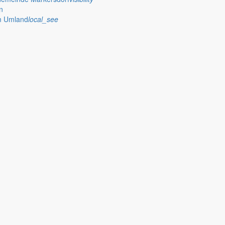
n
im Umland
local_see