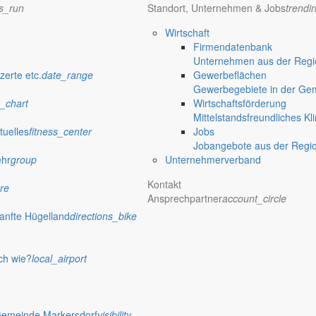
ns_run
Standort, Unternehmen & Jobs
trendi
schönes Wetter und einen tollen Urlaub. Erholen Sie sich gut und tanke
Wirtschaft
dafür.
Firmendatenbank
edanken, die in den Wahllokalen und im Gemeindewahlausschuss mitarbe
Unternehmen aus der Regio
zerte etc.
date_range
Gewerbeflächen
Gewerbegebiete in der Ge
_chart
Wirtschaftsförderung
Mittelstandsfreundliches Kl
tuelles
fitness_center
Jobs
ni 2009
Jobangebote aus der Regi
ehr
group
Unternehmerverband
Kontakt
re
Ansprechpartner
account_circle
anfte Hügelland
directions_bike
ch wie?
local_airport
Gemeinde Markersdorf
visibility