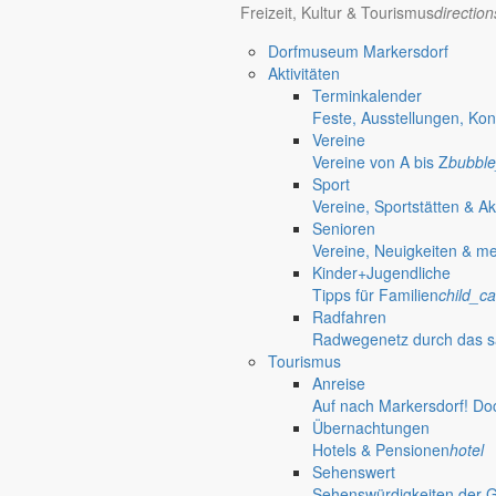
Freizeit, Kultur & Tourismus
directio
Wir haben Juni und dieses Jahr ganz zeitig Ferien. Wir wünschen allen 
Dorfmuseum Markersdorf
um miteinander zu reden. Es gibt unendlich viele Anlässe und Themen 
Aktivitäten
Auch möchte ich mich schon an dieser Stelle bei allen Freiwilligen b
Terminkalender
Feste, Ausstellungen, Kon
Und allen Kandidaten wünsche ich maximale Erfolge.
Vereine
Ihr Bürgermeister
Vereine von A bis Z
bubble
Thomas Knack
Sport
Vereine, Sportstätten & Ak
Verknüpfungen
Bürgermeister Ju
Senioren
Vereine, Neuigkeiten & m
person
Kinder+Jugendliche
Tipps für Familien
child_ca
Bürgermeister
Radfahren
Radwegenetz durch das s
Aktuelles aus dem Rathaus
Tourismus
Anreise
Auf nach Markersdorf! Do
Übernachtungen
Hotels & Pensionen
hotel
Sehenswert
Sehenswürdigkeiten der 