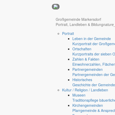
Anzeigen
Großgemeinde Markersdorf
Portrait, Landleben & Bildung
nature
Hotel Manhattan New York
Hotel Nürnberg
Portrait
Regional werben auf markersdorf.de!
anzeigen@gemeinde-markers
Leben in der Gemeinde
Home
Kurzportrait der Großgem
Markersdorf
Ortschaften
Deutsch-Paulsdorf
Kurzportraits der sieben 
Holtendorf
Zahlen & Fakten
Gersdorf
Einwohnerzahlen, Fläche
Partnergemeinden
Friedersdorf
Partnergemeinden der Ge
Pfaffendorf
Historisches
Jauernick-Buschbach
Geschichte der Gemeinde
Kultur / Religion / Landleben
Bürgermeister Juni 2009
Museen
Traditionspflege bäuerlic
Bürgermeister
Kirchengemeinden
1. Juni 2009
Pfarrgemeinde & Ansprec