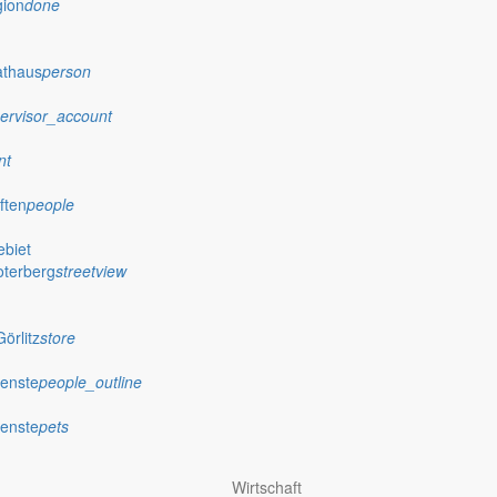
gion
done
 auch immer im Blick behalten, dass die Vorwürfe recht einseitig sin
en sieht und nur auf seinen eigenen Vorteil bedacht ist? Wenn ich mic
athaus
person
offen.
er Kreisgebietsreform, dass sich alles verbessert hat und dass diese
ervisor_account
m Kreisgebiet nur gemeinsam erledigen können. Aber er sucht das Gespr
 eigentlich immer eine Lösung.
nt
sollte daher nicht unbedingt aus der Richtung kommen, aus welcher mehr
ften
people
en Maßnahmen mit unserer Kreisstadt verbunden. Wir wissen, welche Ro
biet
bleme mit der “Großen Stadt”. Im Planungsverband Berzdorfer See ist no
oterberg
streetview
 großes Interesse an einer Zusammenarbeit mit dem Landkreis am un
 Hilfe bei der Werbung von Ansiedlungen. Erst im letzten halben Jahr
örlitz
store
gebogen auszufüllen, wie viele Veranstaltungen wir zu welchem Preis 
ienste
people_outline
s nicht, aber trotzdem arbeiten unsere Verwaltungen nicht schlecht.
adt. Darüber sind wir sehr froh und wir werden uns in der Fremde auch
ienste
pets
en und wir werden auch weiterhin die Kinos, das Theater und die Restau
aben, dass wir als gleichberechtigte Partner angesehen werden, sind 
Wirtschaft