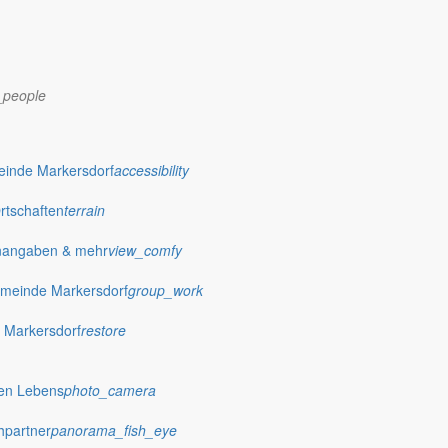
_people
dorf.de
einde Markersdorf
accessibility
Ortschaften
terrain
nangaben & mehr
view_comfy
meinde Markersdorf
group_work
 Markersdorf
restore
hen Lebens
photo_camera
hpartner
panorama_fish_eye