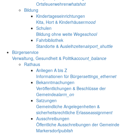
Ortsfeuerwehren
whatshot
Bildung
Kindertageseinrichtungen
Kita, Hort & Kinderhäuser
mood
Schulen
Bildung ohne weite Wege
school
Fahrbibliothek
Standorte & Ausleihzeiten
airport_shuttle
Bürgerservice
Verwaltung, Gesundheit & Politik
account_balance
Rathaus
Anliegen A bis Z
Informationen für Bürger
settings_ethernet
Bekanntmachungen
Veröffentlichungen & Beschlüsse der
Gemeinde
alarm_on
Satzungen
Gemeindliche Angelegenheiten &
sicherheitsrechtliche Erlasse
assignment
Ausschreibungen
Öffentliche Ausschreibungen der Gemeinde
Markersdorf
publish