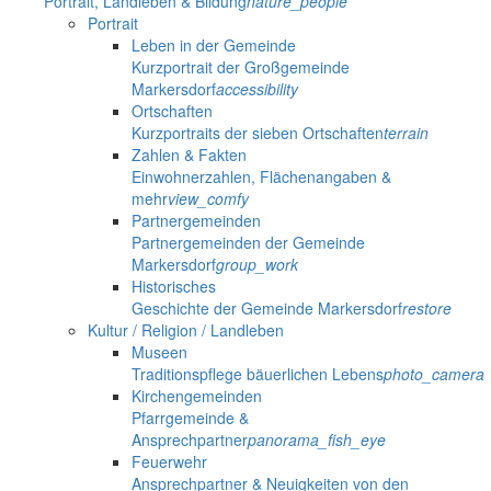
Portrait, Landleben & Bildung
nature_people
Portrait
Leben in der Gemeinde
Kurzportrait der Großgemeinde
Markersdorf
accessibility
Ortschaften
Kurzportraits der sieben Ortschaften
terrain
Zahlen & Fakten
Einwohnerzahlen, Flächenangaben &
mehr
view_comfy
Partnergemeinden
Partnergemeinden der Gemeinde
Markersdorf
group_work
Historisches
Geschichte der Gemeinde Markersdorf
restore
Kultur / Religion / Landleben
Museen
Traditionspflege bäuerlichen Lebens
photo_camera
Kirchengemeinden
Pfarrgemeinde &
Ansprechpartner
panorama_fish_eye
Feuerwehr
Ansprechpartner & Neuigkeiten von den