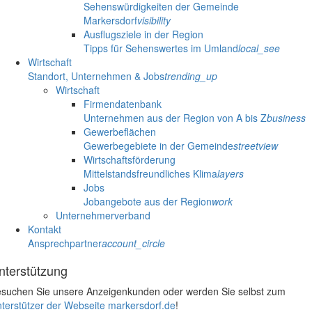
Sehenswürdigkeiten der Gemeinde
Markersdorf
visibility
Ausflugsziele in der Region
Tipps für Sehenswertes im Umland
local_see
Wirtschaft
Standort, Unternehmen & Jobs
trending_up
Wirtschaft
Firmendatenbank
Unternehmen aus der Region von A bis Z
business
Gewerbeflächen
Gewerbegebiete in der Gemeinde
streetview
Wirtschaftsförderung
Mittelstandsfreundliches Klima
layers
Jobs
Jobangebote aus der Region
work
Unternehmerverband
Kontakt
Ansprechpartner
account_circle
nterstützung
suchen Sie unsere Anzeigenkunden oder werden Sie selbst zum
terstützer der Webseite markersdorf.de
!