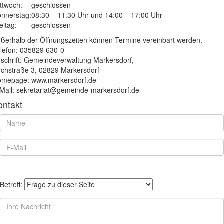
ttwoch:
geschlossen
nnerstag:
08:30 – 11:30 Uhr und 14:00 – 17:00 Uhr
eitag:
geschlossen
ßerhalb der Öffnungszeiten können Termine vereinbart werden.
lefon: 035829 630-0
schrift: Gemeindeverwaltung Markersdorf,
rchstraße 3, 02829 Markersdorf
mepage: www.markersdorf.de
Mail: sekretariat@gemeinde-markersdorf.de
ontakt
Betreff: