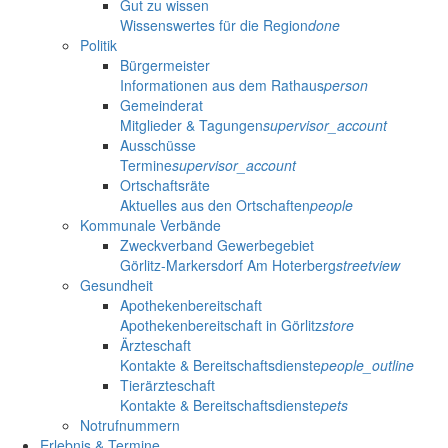
Gut zu wissen
Wissenswertes für die Region
done
Politik
Bürgermeister
Informationen aus dem Rathaus
person
Gemeinderat
Mitglieder & Tagungen
supervisor_account
Ausschüsse
Termine
supervisor_account
Ortschaftsräte
Aktuelles aus den Ortschaften
people
Kommunale Verbände
Zweckverband Gewerbegebiet
Görlitz-Markersdorf Am Hoterberg
streetview
Gesundheit
Apothekenbereitschaft
Apothekenbereitschaft in Görlitz
store
Ärzteschaft
Kontakte & Bereitschaftsdienste
people_outline
Tierärzteschaft
Kontakte & Bereitschaftsdienste
pets
Notrufnummern
Erlebnis & Termine