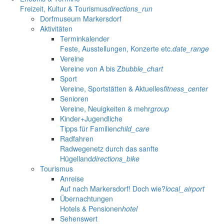
Freizeit, Kultur & Tourismus
directions_run
Dorfmuseum Markersdorf
Aktivitäten
Terminkalender
Feste, Ausstellungen, Konzerte etc.
date_range
Vereine
Vereine von A bis Z
bubble_chart
Sport
Vereine, Sportstätten & Aktuelles
fitness_center
Senioren
Vereine, Neuigkeiten & mehr
group
Kinder+Jugendliche
Tipps für Familien
child_care
Radfahren
Radwegenetz durch das sanfte
Hügelland
directions_bike
Tourismus
Anreise
Auf nach Markersdorf! Doch wie?
local_airport
Übernachtungen
Hotels & Pensionen
hotel
Sehenswert