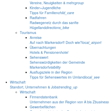
Vereine, Neuigkeiten & mehr
group
Kinder+Jugendliche
Tipps für Familien
child_care
Radfahren
Radwegenetz durch das sanfte
Hügelland
directions_bike
Tourismus
Anreise
Auf nach Markersdorf! Doch wie?
local_airport
Übernachtungen
Hotels & Pensionen
hotel
Sehenswert
Sehenswürdigkeiten der Gemeinde
Markersdorf
visibility
Ausflugsziele in der Region
Tipps für Sehenswertes im Umland
local_see
Wirtschaft
Standort, Unternehmen & Jobs
trending_up
Wirtschaft
Firmendatenbank
Unternehmen aus der Region von A bis Z
business
Gewerbeflächen