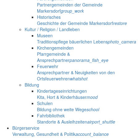
Partnergemeinden der Gemeinde
Markersdorf
group_work
Historisches
Geschichte der Gemeinde Markersdorf
restore
Kultur / Religion / Landleben
Museen
Traditionspflege bäuerlichen Lebens
photo_camera
Kirchengemeinden
Pfarrgemeinde &
Ansprechpartner
panorama_fish_eye
Feuerwehr
Ansprechpartner & Neuigkeiten von den
Ortsfeuerwehren
whatshot
Bildung
Kindertageseinrichtungen
Kita, Hort & Kinderhäuser
mood
Schulen
Bildung ohne weite Wege
school
Fahrbibliothek
Standorte & Ausleihzeiten
airport_shuttle
Bürgerservice
Verwaltung, Gesundheit & Politik
account_balance