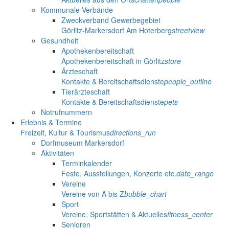
Kommunale Verbände
Zweckverband Gewerbegebiet
Görlitz-Markersdorf Am Hoterberg
streetview
Gesundheit
Apothekenbereitschaft
Apothekenbereitschaft in Görlitz
store
Ärzteschaft
Kontakte & Bereitschaftsdienste
people_outline
Tierärzteschaft
Kontakte & Bereitschaftsdienste
pets
Notrufnummern
Erlebnis & Termine
Freizeit, Kultur & Tourismus
directions_run
Dorfmuseum Markersdorf
Aktivitäten
Terminkalender
Feste, Ausstellungen, Konzerte etc.
date_range
Vereine
Vereine von A bis Z
bubble_chart
Sport
Vereine, Sportstätten & Aktuelles
fitness_center
Senioren