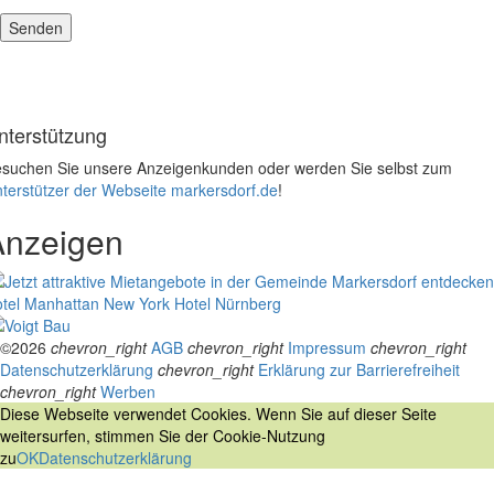
nterstützung
suchen Sie unsere Anzeigenkunden oder werden Sie selbst zum
terstützer der Webseite markersdorf.de
!
Anzeigen
tel Manhattan New York
Hotel Nürnberg
©2026
chevron_right
AGB
chevron_right
Impressum
chevron_right
Datenschutzerklärung
chevron_right
Erklärung zur Barrierefreiheit
chevron_right
Werben
Diese Webseite verwendet Cookies. Wenn Sie auf dieser Seite
weitersurfen, stimmen Sie der Cookie-Nutzung
zu
OK
Datenschutzerklärung