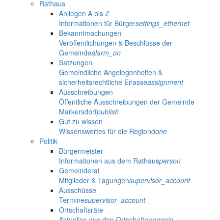
Rathaus
Anliegen A bis Z
Informationen für Bürger
settings_ethernet
Bekanntmachungen
Veröffentlichungen & Beschlüsse der
Gemeinde
alarm_on
Satzungen
Gemeindliche Angelegenheiten &
sicherheitsrechtliche Erlasse
assignment
Ausschreibungen
Öffentliche Ausschreibungen der Gemeinde
Markersdorf
publish
Gut zu wissen
Wissenswertes für die Region
done
Politik
Bürgermeister
Informationen aus dem Rathaus
person
Gemeinderat
Mitglieder & Tagungen
supervisor_account
Ausschüsse
Termine
supervisor_account
Ortschaftsräte
Aktuelles aus den Ortschaften
people