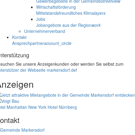
Gewerbegebiete in der Gemeinde
streetview
Wirtschaftsförderung
Mittelstandsfreundliches Klima
layers
Jobs
Jobangebote aus der Region
work
Unternehmerverband
Kontakt
Ansprechpartner
account_circle
nterstützung
suchen Sie unsere Anzeigenkunden oder werden Sie selbst zum
terstützer der Webseite markersdorf.de
!
Anzeigen
tel Manhattan New York
Hotel Nürnberg
ontakt