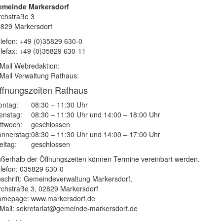
emeinde Markersdorf
rchstraße 3
829 Markersdorf
lefon: +49 (0)35829 630-0
lefax: +49 (0)35829 630-11
Mail Webredaktion:
Mail Verwaltung Rathaus:
ffnungszeiten Rathaus
ntag:
08:30 – 11:30 Uhr
enstag:
08:30 – 11:30 Uhr und 14:00 – 18:00 Uhr
ttwoch:
geschlossen
nnerstag:
08:30 – 11:30 Uhr und 14:00 – 17:00 Uhr
eitag:
geschlossen
ßerhalb der Öffnungszeiten können Termine vereinbart werden.
lefon: 035829 630-0
schrift: Gemeindeverwaltung Markersdorf,
rchstraße 3, 02829 Markersdorf
mepage: www.markersdorf.de
Mail: sekretariat@gemeinde-markersdorf.de