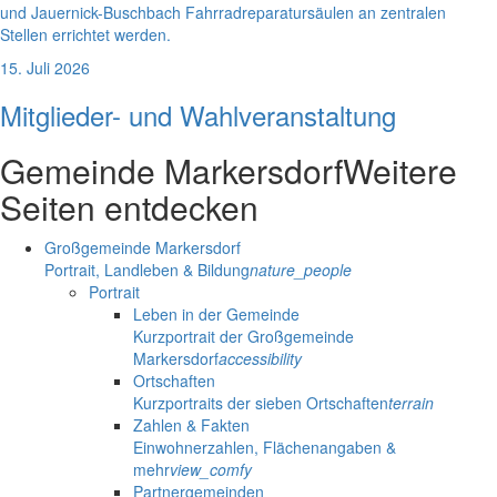
und Jauernick-Buschbach Fahrradreparatursäulen an zentralen
Stellen errichtet werden.
15. Juli 2026
Mitglieder- und Wahlveranstaltung
Gemeinde Markersdorf
Weitere
Seiten entdecken
Großgemeinde Markersdorf
Portrait, Landleben & Bildung
nature_people
Portrait
Leben in der Gemeinde
Kurzportrait der Großgemeinde
Markersdorf
accessibility
Ortschaften
Kurzportraits der sieben Ortschaften
terrain
Zahlen & Fakten
Einwohnerzahlen, Flächenangaben &
mehr
view_comfy
Partnergemeinden