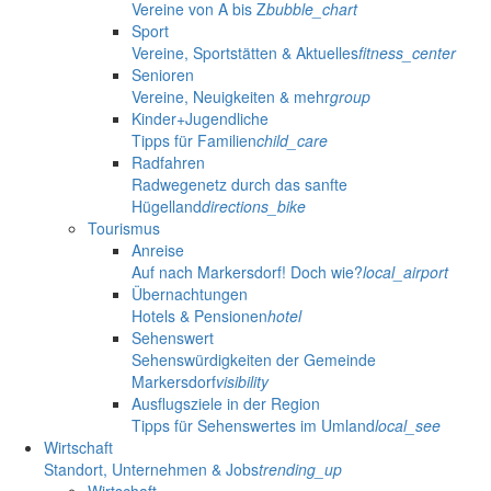
Vereine von A bis Z
bubble_chart
Sport
Vereine, Sportstätten & Aktuelles
fitness_center
Senioren
Vereine, Neuigkeiten & mehr
group
Kinder+Jugendliche
Tipps für Familien
child_care
Radfahren
Radwegenetz durch das sanfte
Hügelland
directions_bike
Tourismus
Anreise
Auf nach Markersdorf! Doch wie?
local_airport
Übernachtungen
Hotels & Pensionen
hotel
Sehenswert
Sehenswürdigkeiten der Gemeinde
Markersdorf
visibility
Ausflugsziele in der Region
Tipps für Sehenswertes im Umland
local_see
Wirtschaft
Standort, Unternehmen & Jobs
trending_up