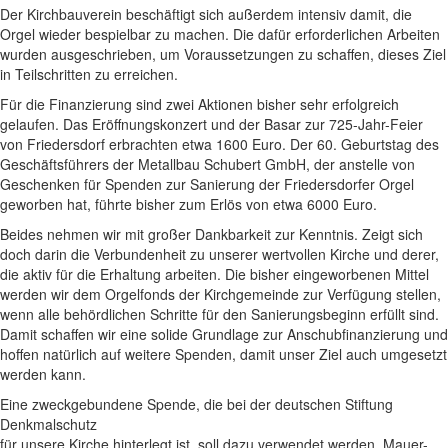
Der Kirchbauverein beschäftigt sich außerdem intensiv damit, die
Orgel wieder bespielbar zu machen. Die dafür erforderlichen Arbeiten
wurden ausgeschrieben, um Voraussetzungen zu schaffen, dieses Ziel
in Teilschritten zu erreichen.
Für die Finanzierung sind zwei Aktionen bisher sehr erfolgreich
gelaufen. Das Eröffnungskonzert und der Basar zur 725-Jahr-Feier
von Friedersdorf erbrachten etwa 1600 Euro. Der 60. Geburtstag des
Geschäftsführers der Metallbau Schubert GmbH, der anstelle von
Geschenken für Spenden zur Sanierung der Friedersdorfer Orgel
geworben hat, führte bisher zum Erlös von etwa 6000 Euro.
Beides nehmen wir mit großer Dankbarkeit zur Kenntnis. Zeigt sich
doch darin die Verbundenheit zu unserer wertvollen Kirche und derer,
die aktiv für die Erhaltung arbeiten. Die bisher eingeworbenen Mittel
werden wir dem Orgelfonds der Kirchgemeinde zur Verfügung stellen,
wenn alle behördlichen Schritte für den Sanierungsbeginn erfüllt sind.
Damit schaffen wir eine solide Grundlage zur Anschubfinanzierung und
hoffen natürlich auf weitere Spenden, damit unser Ziel auch umgesetzt
werden kann.
Eine zweckgebundene Spende, die bei der deutschen Stiftung
Denkmalschutz
für unsere Kirche hinterlegt ist, soll dazu verwendet werden, Mauer-