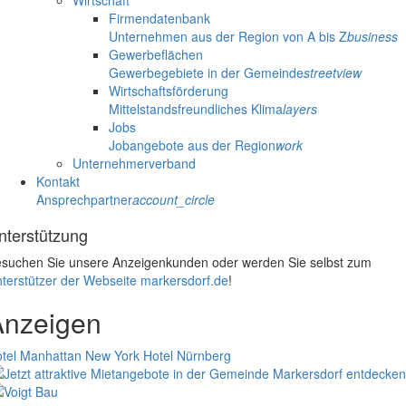
Wirtschaft
Firmendatenbank
Unternehmen aus der Region von A bis Z
business
Gewerbeflächen
Gewerbegebiete in der Gemeinde
streetview
Wirtschaftsförderung
Mittelstandsfreundliches Klima
layers
Jobs
Jobangebote aus der Region
work
Unternehmerverband
Kontakt
Ansprechpartner
account_circle
nterstützung
suchen Sie unsere Anzeigenkunden oder werden Sie selbst zum
terstützer der Webseite markersdorf.de
!
Anzeigen
tel Manhattan New York
Hotel Nürnberg