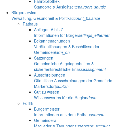
Fahrbibliothek
Standorte & Ausleihzeiten
airport_shuttle
Bürgerservice
Verwaltung, Gesundheit & Politik
account_balance
Rathaus
Anliegen A bis Z
Informationen für Bürger
settings_ethernet
Bekanntmachungen
Veröffentlichungen & Beschlüsse der
Gemeinde
alarm_on
Satzungen
Gemeindliche Angelegenheiten &
sicherheitsrechtliche Erlasse
assignment
Ausschreibungen
Öffentliche Ausschreibungen der Gemeinde
Markersdorf
publish
Gut zu wissen
Wissenswertes für die Region
done
Politik
Bürgermeister
Informationen aus dem Rathaus
person
Gemeinderat
Mitglieder & Tagungen
supervisor_account