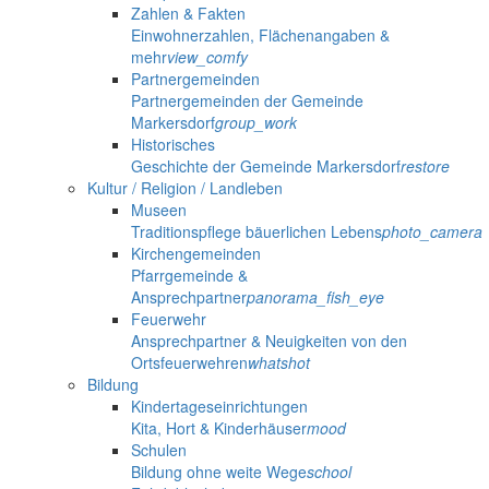
Zahlen & Fakten
Einwohnerzahlen, Flächenangaben &
mehr
view_comfy
Partnergemeinden
Partnergemeinden der Gemeinde
Markersdorf
group_work
Historisches
Geschichte der Gemeinde Markersdorf
restore
Kultur / Religion / Landleben
Museen
Traditionspflege bäuerlichen Lebens
photo_camera
Kirchengemeinden
Pfarrgemeinde &
Ansprechpartner
panorama_fish_eye
Feuerwehr
Ansprechpartner & Neuigkeiten von den
Ortsfeuerwehren
whatshot
Bildung
Kindertageseinrichtungen
Kita, Hort & Kinderhäuser
mood
Schulen
Bildung ohne weite Wege
school