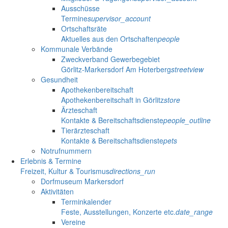
Ausschüsse
Termine
supervisor_account
Ortschaftsräte
Aktuelles aus den Ortschaften
people
Kommunale Verbände
Zweckverband Gewerbegebiet
Görlitz-Markersdorf Am Hoterberg
streetview
Gesundheit
Apothekenbereitschaft
Apothekenbereitschaft in Görlitz
store
Ärzteschaft
Kontakte & Bereitschaftsdienste
people_outline
Tierärzteschaft
Kontakte & Bereitschaftsdienste
pets
Notrufnummern
Erlebnis & Termine
Freizeit, Kultur & Tourismus
directions_run
Dorfmuseum Markersdorf
Aktivitäten
Terminkalender
Feste, Ausstellungen, Konzerte etc.
date_range
Vereine