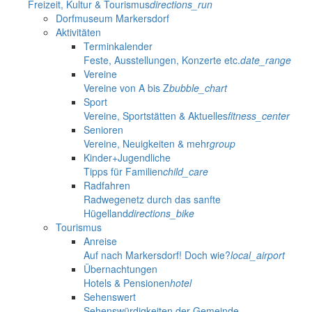
Freizeit, Kultur & Tourismus
directions_run
Dorfmuseum Markersdorf
Aktivitäten
Terminkalender
Feste, Ausstellungen, Konzerte etc.
date_range
Vereine
Vereine von A bis Z
bubble_chart
Sport
Vereine, Sportstätten & Aktuelles
fitness_center
Senioren
Vereine, Neuigkeiten & mehr
group
Kinder+Jugendliche
Tipps für Familien
child_care
Radfahren
Radwegenetz durch das sanfte
Hügelland
directions_bike
Tourismus
Anreise
Auf nach Markersdorf! Doch wie?
local_airport
Übernachtungen
Hotels & Pensionen
hotel
Sehenswert
Sehenswürdigkeiten der Gemeinde