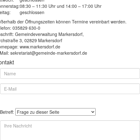
nnerstag:
08:30 – 11:30 Uhr und 14:00 – 17:00 Uhr
eitag:
geschlossen
ßerhalb der Öffnungszeiten können Termine vereinbart werden.
lefon: 035829 630-0
schrift: Gemeindeverwaltung Markersdorf,
rchstraße 3, 02829 Markersdorf
mepage: www.markersdorf.de
Mail: sekretariat@gemeinde-markersdorf.de
ontakt
Betreff: