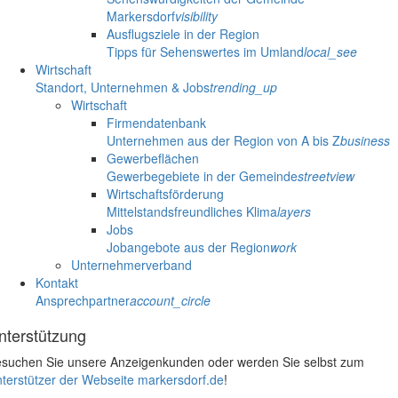
Markersdorf
visibility
Ausflugsziele in der Region
Tipps für Sehenswertes im Umland
local_see
Wirtschaft
Standort, Unternehmen & Jobs
trending_up
Wirtschaft
Firmendatenbank
Unternehmen aus der Region von A bis Z
business
Gewerbeflächen
Gewerbegebiete in der Gemeinde
streetview
Wirtschaftsförderung
Mittelstandsfreundliches Klima
layers
Jobs
Jobangebote aus der Region
work
Unternehmerverband
Kontakt
Ansprechpartner
account_circle
nterstützung
suchen Sie unsere Anzeigenkunden oder werden Sie selbst zum
terstützer der Webseite markersdorf.de
!