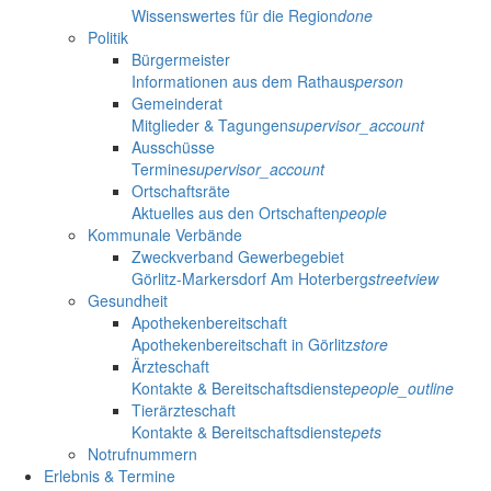
Wissenswertes für die Region
done
Politik
Bürgermeister
Informationen aus dem Rathaus
person
Gemeinderat
Mitglieder & Tagungen
supervisor_account
Ausschüsse
Termine
supervisor_account
Ortschaftsräte
Aktuelles aus den Ortschaften
people
Kommunale Verbände
Zweckverband Gewerbegebiet
Görlitz-Markersdorf Am Hoterberg
streetview
Gesundheit
Apothekenbereitschaft
Apothekenbereitschaft in Görlitz
store
Ärzteschaft
Kontakte & Bereitschaftsdienste
people_outline
Tierärzteschaft
Kontakte & Bereitschaftsdienste
pets
Notrufnummern
Erlebnis & Termine