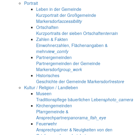
Portrait
Leben in der Gemeinde
Kurzportrait der Großgemeinde
Markersdorf
accessibility
Ortschaften
Kurzportraits der sieben Ortschaften
terrain
Zahlen & Fakten
Einwohnerzahlen, Flächenangaben &
mehr
view_comfy
Partnergemeinden
Partnergemeinden der Gemeinde
Markersdorf
group_work
Historisches
Geschichte der Gemeinde Markersdorf
restore
Kultur / Religion / Landleben
Museen
Traditionspflege bäuerlichen Lebens
photo_camera
Kirchengemeinden
Pfarrgemeinde &
Ansprechpartner
panorama_fish_eye
Feuerwehr
Ansprechpartner & Neuigkeiten von den