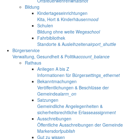
Ortsfeuerwehren
whatshot
Bildung
Kindertageseinrichtungen
Kita, Hort & Kinderhäuser
mood
Schulen
Bildung ohne weite Wege
school
Fahrbibliothek
Standorte & Ausleihzeiten
airport_shuttle
Bürgerservice
Verwaltung, Gesundheit & Politik
account_balance
Rathaus
Anliegen A bis Z
Informationen für Bürger
settings_ethernet
Bekanntmachungen
Veröffentlichungen & Beschlüsse der
Gemeinde
alarm_on
Satzungen
Gemeindliche Angelegenheiten &
sicherheitsrechtliche Erlasse
assignment
Ausschreibungen
Öffentliche Ausschreibungen der Gemeinde
Markersdorf
publish
Gut zu wissen