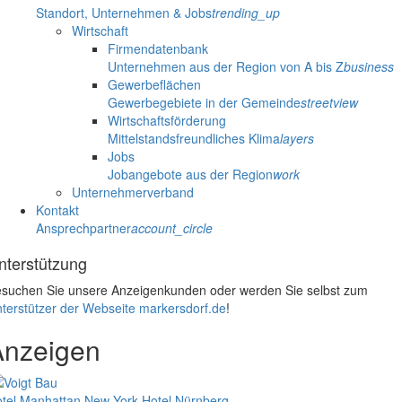
Standort, Unternehmen & Jobs
trending_up
Wirtschaft
Firmendatenbank
Unternehmen aus der Region von A bis Z
business
Gewerbeflächen
Gewerbegebiete in der Gemeinde
streetview
Wirtschaftsförderung
Mittelstandsfreundliches Klima
layers
Jobs
Jobangebote aus der Region
work
Unternehmerverband
Kontakt
Ansprechpartner
account_circle
nterstützung
suchen Sie unsere Anzeigenkunden oder werden Sie selbst zum
terstützer der Webseite markersdorf.de
!
Anzeigen
tel Manhattan New York
Hotel Nürnberg