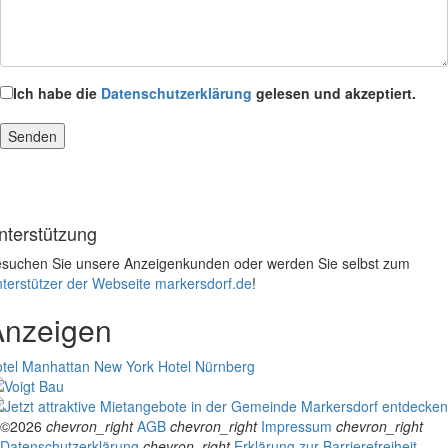
Ich habe die
Datenschutzerklärung
gelesen und akzeptiert.
nterstützung
suchen Sie unsere Anzeigenkunden oder werden Sie selbst zum
terstützer der Webseite markersdorf.de
!
Anzeigen
tel Manhattan New York
Hotel Nürnberg
©2026
chevron_right
AGB
chevron_right
Impressum
chevron_right
Datenschutzerklärung
chevron_right
Erklärung zur Barrierefreiheit