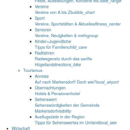
Feste, Ausstellungen, Konzerte etc.
date_range
Vereine
Vereine von A bis Z
bubble_chart
Sport
Vereine, Sportstätten & Aktuelles
fitness_center
Senioren
Vereine, Neuigkeiten & mehr
group
Kinder+Jugendliche
Tipps für Familien
child_care
Radfahren
Radwegenetz durch das sanfte
Hügelland
directions_bike
Tourismus
Anreise
Auf nach Markersdorf! Doch wie?
local_airport
Übernachtungen
Hotels & Pensionen
hotel
Sehenswert
Sehenswürdigkeiten der Gemeinde
Markersdorf
visibility
Ausflugsziele in der Region
Tipps für Sehenswertes im Umland
local_see
Wirtschaft