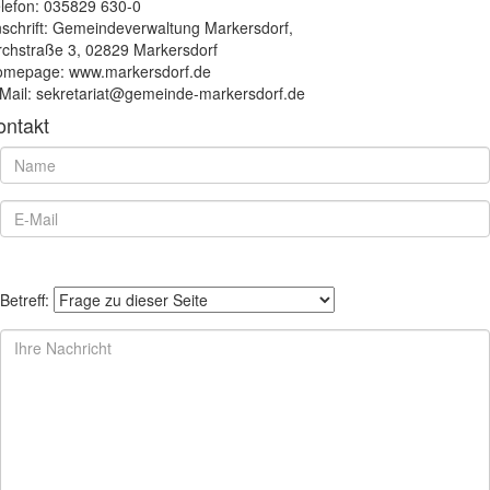
lefon: 035829 630-0
schrift: Gemeindeverwaltung Markersdorf,
rchstraße 3, 02829 Markersdorf
mepage: www.markersdorf.de
Mail: sekretariat@gemeinde-markersdorf.de
ontakt
Betreff: