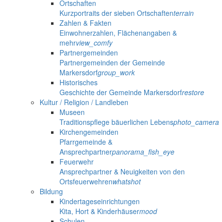
Ortschaften
Kurzportraits der sieben Ortschaften
terrain
Zahlen & Fakten
Einwohnerzahlen, Flächenangaben &
mehr
view_comfy
Partnergemeinden
Partnergemeinden der Gemeinde
Markersdorf
group_work
Historisches
Geschichte der Gemeinde Markersdorf
restore
Kultur / Religion / Landleben
Museen
Traditionspflege bäuerlichen Lebens
photo_camera
Kirchengemeinden
Pfarrgemeinde &
Ansprechpartner
panorama_fish_eye
Feuerwehr
Ansprechpartner & Neuigkeiten von den
Ortsfeuerwehren
whatshot
Bildung
Kindertageseinrichtungen
Kita, Hort & Kinderhäuser
mood
Schulen