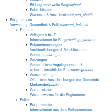
Bildung ohne weite Wege
school
Fahrbibliothek
Standorte & Ausleihzeiten
airport_shuttle
Bürgerservice
Verwaltung, Gesundheit & Politik
account_balance
Rathaus
Anliegen A bis Z
Informationen für Bürger
settings_ethernet
Bekanntmachungen
Veröffentlichungen & Beschlüsse der
Gemeinde
alarm_on
Satzungen
Gemeindliche Angelegenheiten &
sicherheitsrechtliche Erlasse
assignment
Ausschreibungen
Öffentliche Ausschreibungen der Gemeinde
Markersdorf
publish
Gut zu wissen
Wissenswertes für die Region
done
Politik
Bürgermeister
Informationen aus dem Rathaus
person