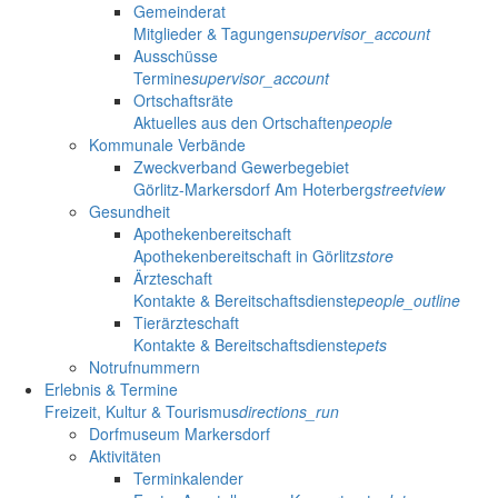
Gemeinderat
Mitglieder & Tagungen
supervisor_account
Ausschüsse
Termine
supervisor_account
Ortschaftsräte
Aktuelles aus den Ortschaften
people
Kommunale Verbände
Zweckverband Gewerbegebiet
Görlitz-Markersdorf Am Hoterberg
streetview
Gesundheit
Apothekenbereitschaft
Apothekenbereitschaft in Görlitz
store
Ärzteschaft
Kontakte & Bereitschaftsdienste
people_outline
Tierärzteschaft
Kontakte & Bereitschaftsdienste
pets
Notrufnummern
Erlebnis & Termine
Freizeit, Kultur & Tourismus
directions_run
Dorfmuseum Markersdorf
Aktivitäten
Terminkalender