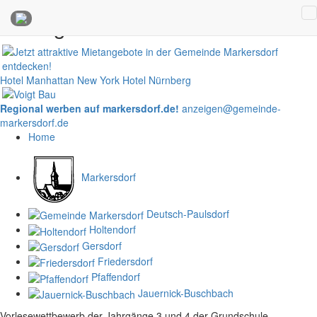
Anzeigen
Hotel Manhattan New York
Hotel Nürnberg
Regional werben auf markersdorf.de!
anzeigen@gemeinde-
markersdorf.de
Home
Markersdorf
Deutsch-Paulsdorf
Holtendorf
Gersdorf
Friedersdorf
Pfaffendorf
Jauernick-Buschbach
Vorlesewettbewerb der Jahrgänge 3 und 4 der Grundschule