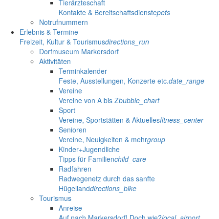
Tierärzteschaft
Kontakte & Bereitschaftsdienste
pets
Notrufnummern
Erlebnis & Termine
Freizeit, Kultur & Tourismus
directions_run
Dorfmuseum Markersdorf
Aktivitäten
Terminkalender
Feste, Ausstellungen, Konzerte etc.
date_range
Vereine
Vereine von A bis Z
bubble_chart
Sport
Vereine, Sportstätten & Aktuelles
fitness_center
Senioren
Vereine, Neuigkeiten & mehr
group
Kinder+Jugendliche
Tipps für Familien
child_care
Radfahren
Radwegenetz durch das sanfte
Hügelland
directions_bike
Tourismus
Anreise
Auf nach Markersdorf! Doch wie?
local_airport