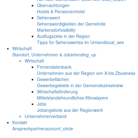
Übernachtungen
Hotels & Pensionen
hotel
Sehenswert
Sehenswürdigkeiten der Gemeinde
Markersdorf
visibility
Ausflugsziele in der Region
Tipps für Sehenswertes im Umland
local_see
Wirtschaft
Standort, Unternehmen & Jobs
trending_up
Wirtschaft
Firmendatenbank
Unternehmen aus der Region von A bis Z
business
Gewerbeflächen
Gewerbegebiete in der Gemeinde
streetview
Wirtschaftsförderung
Mittelstandsfreundliches Klima
layers
Jobs
Jobangebote aus der Region
work
Unternehmerverband
Kontakt
Ansprechpartner
account_circle