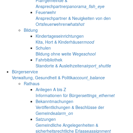
Pfarrgemeinde &
Ansprechpartner
panorama_fish_eye
Feuerwehr
Ansprechpartner & Neuigkeiten von den
Ortsfeuerwehren
whatshot
Bildung
Kindertageseinrichtungen
Kita, Hort & Kinderhäuser
mood
Schulen
Bildung ohne weite Wege
school
Fahrbibliothek
Standorte & Ausleihzeiten
airport_shuttle
Bürgerservice
Verwaltung, Gesundheit & Politik
account_balance
Rathaus
Anliegen A bis Z
Informationen für Bürger
settings_ethernet
Bekanntmachungen
Veröffentlichungen & Beschlüsse der
Gemeinde
alarm_on
Satzungen
Gemeindliche Angelegenheiten &
sicherheitsrechtliche Erlasse
assignment