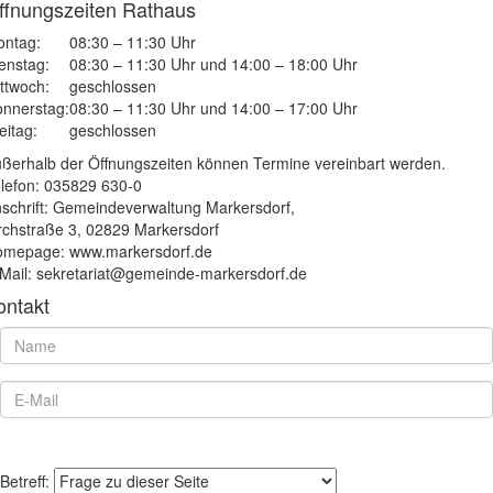
ffnungszeiten Rathaus
ntag:
08:30 – 11:30 Uhr
enstag:
08:30 – 11:30 Uhr und 14:00 – 18:00 Uhr
ttwoch:
geschlossen
nnerstag:
08:30 – 11:30 Uhr und 14:00 – 17:00 Uhr
eitag:
geschlossen
ßerhalb der Öffnungszeiten können Termine vereinbart werden.
lefon: 035829 630-0
schrift: Gemeindeverwaltung Markersdorf,
rchstraße 3, 02829 Markersdorf
mepage: www.markersdorf.de
Mail: sekretariat@gemeinde-markersdorf.de
ontakt
Betreff: