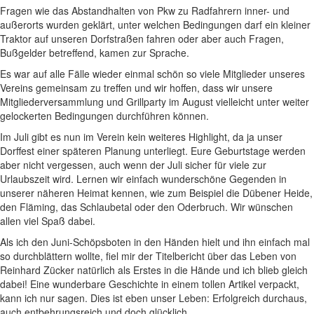
Fragen wie das Abstandhalten von Pkw zu Radfahrern inner- und
außerorts wurden geklärt, unter welchen Bedingungen darf ein kleiner
Traktor auf unseren Dorfstraßen fahren oder aber auch Fragen,
Bußgelder betreffend, kamen zur Sprache.
Es war auf alle Fälle wieder einmal schön so viele Mitglieder unseres
Vereins gemeinsam zu treffen und wir hoffen, dass wir unsere
Mitgliederversammlung und Grillparty im August vielleicht unter weiter
gelockerten Bedingungen durchführen können.
Im Juli gibt es nun im Verein kein weiteres Highlight, da ja unser
Dorffest einer späteren Planung unterliegt. Eure Geburtstage werden
aber nicht vergessen, auch wenn der Juli sicher für viele zur
Urlaubszeit wird. Lernen wir einfach wunderschöne Gegenden in
unserer näheren Heimat kennen, wie zum Beispiel die Dübener Heide,
den Fläming, das Schlaubetal oder den Oderbruch. Wir wünschen
allen viel Spaß dabei.
Als ich den Juni-Schöpsboten in den Händen hielt und ihn einfach mal
so durchblättern wollte, fiel mir der Titelbericht über das Leben von
Reinhard Zücker natürlich als Erstes in die Hände und ich blieb gleich
dabei! Eine wunderbare Geschichte in einem tollen Artikel verpackt,
kann ich nur sagen. Dies ist eben unser Leben: Erfolgreich durchaus,
auch entbehrungsreich und doch glücklich.