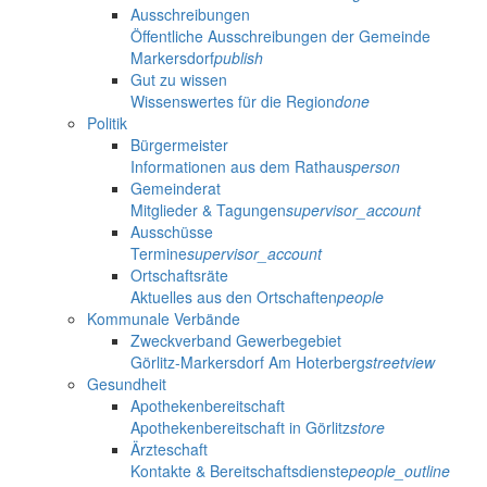
Ausschreibungen
Öffentliche Ausschreibungen der Gemeinde
Markersdorf
publish
Gut zu wissen
Wissenswertes für die Region
done
Politik
Bürgermeister
Informationen aus dem Rathaus
person
Gemeinderat
Mitglieder & Tagungen
supervisor_account
Ausschüsse
Termine
supervisor_account
Ortschaftsräte
Aktuelles aus den Ortschaften
people
Kommunale Verbände
Zweckverband Gewerbegebiet
Görlitz-Markersdorf Am Hoterberg
streetview
Gesundheit
Apothekenbereitschaft
Apothekenbereitschaft in Görlitz
store
Ärzteschaft
Kontakte & Bereitschaftsdienste
people_outline