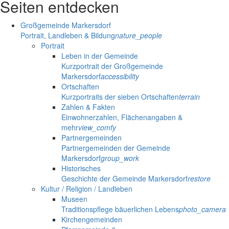
Seiten entdecken
Großgemeinde Markersdorf
Portrait, Landleben & Bildung
nature_people
Portrait
Leben in der Gemeinde
Kurzportrait der Großgemeinde
Markersdorf
accessibility
Ortschaften
Kurzportraits der sieben Ortschaften
terrain
Zahlen & Fakten
Einwohnerzahlen, Flächenangaben &
mehr
view_comfy
Partnergemeinden
Partnergemeinden der Gemeinde
Markersdorf
group_work
Historisches
Geschichte der Gemeinde Markersdorf
restore
Kultur / Religion / Landleben
Museen
Traditionspflege bäuerlichen Lebens
photo_camera
Kirchengemeinden