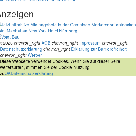
Anzeigen
tel Manhattan New York
Hotel Nürnberg
©2026
chevron_right
AGB
chevron_right
Impressum
chevron_right
Datenschutzerklärung
chevron_right
Erklärung zur Barrierefreiheit
chevron_right
Werben
Diese Webseite verwendet Cookies. Wenn Sie auf dieser Seite
weitersurfen, stimmen Sie der Cookie-Nutzung
zu
OK
Datenschutzerklärung