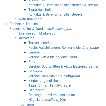
Ärzteschaft
Kontakte & Bereitschaftsdienste
people_outline
Tierärzteschaft
Kontakte & Bereitschaftsdienste
pets
Notrufnummern
Erlebnis & Termine
Freizeit, Kultur & Tourismus
directions_run
Dorfmuseum Markersdorf
Aktivitäten
Terminkalender
Feste, Ausstellungen, Konzerte etc.
date_range
Vereine
Vereine von A bis Z
bubble_chart
Sport
Vereine, Sportstätten & Aktuelles
fitness_center
Senioren
Vereine, Neuigkeiten & mehr
group
Kinder+Jugendliche
Tipps für Familien
child_care
Radfahren
Radwegenetz durch das sanfte
Hügelland
directions_bike
Tourismus