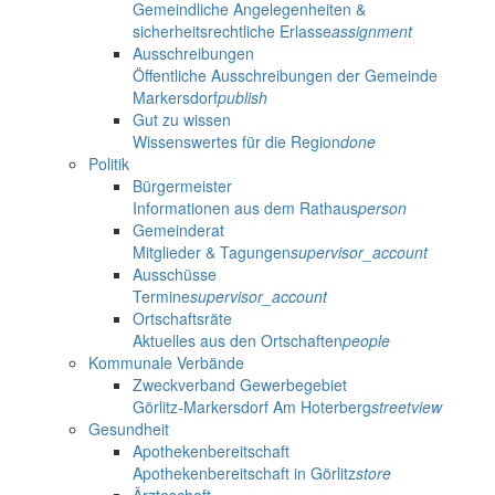
Gemeindliche Angelegenheiten &
sicherheitsrechtliche Erlasse
assignment
Ausschreibungen
Öffentliche Ausschreibungen der Gemeinde
Markersdorf
publish
Gut zu wissen
Wissenswertes für die Region
done
Politik
Bürgermeister
Informationen aus dem Rathaus
person
Gemeinderat
Mitglieder & Tagungen
supervisor_account
Ausschüsse
Termine
supervisor_account
Ortschaftsräte
Aktuelles aus den Ortschaften
people
Kommunale Verbände
Zweckverband Gewerbegebiet
Görlitz-Markersdorf Am Hoterberg
streetview
Gesundheit
Apothekenbereitschaft
Apothekenbereitschaft in Görlitz
store