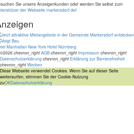
suchen Sie unsere Anzeigenkunden oder werden Sie selbst zum
terstützer der Webseite markersdorf.de
!
Anzeigen
tel Manhattan New York
Hotel Nürnberg
©2026
chevron_right
AGB
chevron_right
Impressum
chevron_right
Datenschutzerklärung
chevron_right
Erklärung zur Barrierefreiheit
chevron_right
Werben
Diese Webseite verwendet Cookies. Wenn Sie auf dieser Seite
weitersurfen, stimmen Sie der Cookie-Nutzung
zu
OK
Datenschutzerklärung