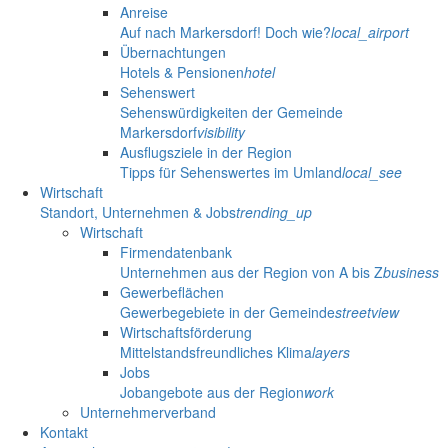
Anreise
Auf nach Markersdorf! Doch wie?
local_airport
Übernachtungen
Hotels & Pensionen
hotel
Sehenswert
Sehenswürdigkeiten der Gemeinde
Markersdorf
visibility
Ausflugsziele in der Region
Tipps für Sehenswertes im Umland
local_see
Wirtschaft
Standort, Unternehmen & Jobs
trending_up
Wirtschaft
Firmendatenbank
Unternehmen aus der Region von A bis Z
business
Gewerbeflächen
Gewerbegebiete in der Gemeinde
streetview
Wirtschaftsförderung
Mittelstandsfreundliches Klima
layers
Jobs
Jobangebote aus der Region
work
Unternehmerverband
Kontakt