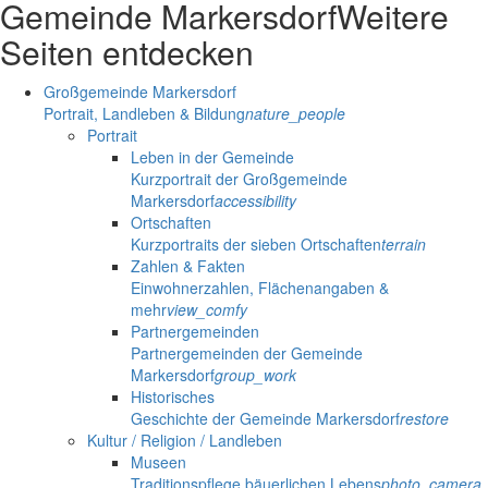
Gemeinde Markersdorf
Weitere
Seiten entdecken
Großgemeinde Markersdorf
Portrait, Landleben & Bildung
nature_people
Portrait
Leben in der Gemeinde
Kurzportrait der Großgemeinde
Markersdorf
accessibility
Ortschaften
Kurzportraits der sieben Ortschaften
terrain
Zahlen & Fakten
Einwohnerzahlen, Flächenangaben &
mehr
view_comfy
Partnergemeinden
Partnergemeinden der Gemeinde
Markersdorf
group_work
Historisches
Geschichte der Gemeinde Markersdorf
restore
Kultur / Religion / Landleben
Museen
Traditionspflege bäuerlichen Lebens
photo_camera