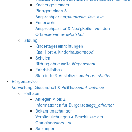
Kirchengemeinden
Pfarrgemeinde &
Ansprechpartner
panorama_fish_eye
Feuerwehr
Ansprechpartner & Neuigkeiten von den
Ortsfeuerwehren
whatshot
Bildung
Kindertageseinrichtungen
Kita, Hort & Kinderhäuser
mood
Schulen
Bildung ohne weite Wege
school
Fahrbibliothek
Standorte & Ausleihzeiten
airport_shuttle
Bürgerservice
Verwaltung, Gesundheit & Politik
account_balance
Rathaus
Anliegen A bis Z
Informationen für Bürger
settings_ethernet
Bekanntmachungen
Veröffentlichungen & Beschlüsse der
Gemeinde
alarm_on
Satzungen