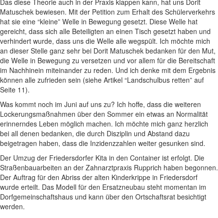
Das diese Theorie auch in der Praxis klappen kann, hat uns Dorit
Matuschek bewiesen. Mit der Petition zum Erhalt des Schülerverkehrs
hat sie eine “kleine” Welle in Bewegung gesetzt. Diese Welle hat
gereicht, dass sich alle Beteiligten an einen Tisch gesetzt haben und
verhindert wurde, dass uns die Welle alle wegspült. Ich möchte mich
an dieser Stelle ganz sehr bei Dorit Matuschek bedanken für den Mut,
die Welle in Bewegung zu versetzen und vor allem für die Bereitschaft
im Nachhinein miteinander zu reden. Und ich denke mit dem Ergebnis
können alle zufrieden sein (siehe Artikel “Landschulbus retten” auf
Seite 11).
Was kommt noch im Juni auf uns zu? Ich hoffe, dass die weiteren
Lockerungsmaßnahmen über den Sommer ein etwas an Normalität
erinnerndes Leben möglich machen. Ich möchte mich ganz herzlich
bei all denen bedanken, die durch Disziplin und Abstand dazu
beigetragen haben, dass die Inzidenzzahlen weiter gesunken sind.
Der Umzug der Friedersdorfer Kita in den Container ist erfolgt. Die
Straßenbauarbeiten an der Zahnarztpraxis Rupprich haben begonnen.
Der Auftrag für den Abriss der alten Kinderkrippe in Friedersdorf
wurde erteilt. Das Modell für den Ersatzneubau steht momentan im
Dorfgemeinschaftshaus und kann über den Ortschaftsrat besichtigt
werden.