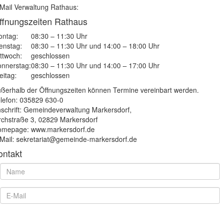
Mail Verwaltung Rathaus:
ffnungszeiten Rathaus
ntag:
08:30 – 11:30 Uhr
enstag:
08:30 – 11:30 Uhr und 14:00 – 18:00 Uhr
ttwoch:
geschlossen
nnerstag:
08:30 – 11:30 Uhr und 14:00 – 17:00 Uhr
eitag:
geschlossen
ßerhalb der Öffnungszeiten können Termine vereinbart werden.
lefon: 035829 630-0
schrift: Gemeindeverwaltung Markersdorf,
rchstraße 3, 02829 Markersdorf
mepage: www.markersdorf.de
Mail: sekretariat@gemeinde-markersdorf.de
ontakt