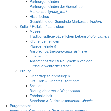
Partnergemeinden
Partnergemeinden der Gemeinde
Markersdorf
group_work
Historisches
Geschichte der Gemeinde Markersdorf
restore
Kultur / Religion / Landleben
Museen
Traditionspflege bäuerlichen Lebens
photo_camera
Kirchengemeinden
Pfarrgemeinde &
Ansprechpartner
panorama_fish_eye
Feuerwehr
Ansprechpartner & Neuigkeiten von den
Ortsfeuerwehren
whatshot
Bildung
Kindertageseinrichtungen
Kita, Hort & Kinderhäuser
mood
Schulen
Bildung ohne weite Wege
school
Fahrbibliothek
Standorte & Ausleihzeiten
airport_shuttle
Bürgerservice
Verwaltung, Gesundheit & Politik
account_balance