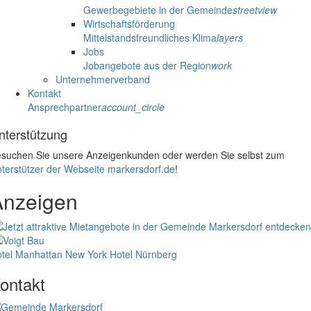
Gewerbegebiete in der Gemeinde
streetview
Wirtschaftsförderung
Mittelstandsfreundliches Klima
layers
Jobs
Jobangebote aus der Region
work
Unternehmerverband
Kontakt
Ansprechpartner
account_circle
nterstützung
suchen Sie unsere Anzeigenkunden oder werden Sie selbst zum
terstützer der Webseite markersdorf.de
!
Anzeigen
tel Manhattan New York
Hotel Nürnberg
ontakt