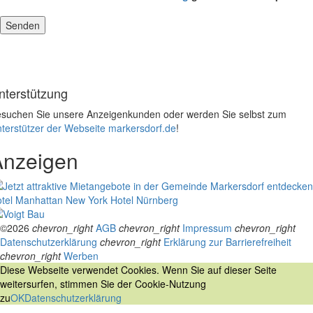
nterstützung
suchen Sie unsere Anzeigenkunden oder werden Sie selbst zum
terstützer der Webseite markersdorf.de
!
Anzeigen
tel Manhattan New York
Hotel Nürnberg
©2026
chevron_right
AGB
chevron_right
Impressum
chevron_right
Datenschutzerklärung
chevron_right
Erklärung zur Barrierefreiheit
chevron_right
Werben
Diese Webseite verwendet Cookies. Wenn Sie auf dieser Seite
weitersurfen, stimmen Sie der Cookie-Nutzung
zu
OK
Datenschutzerklärung