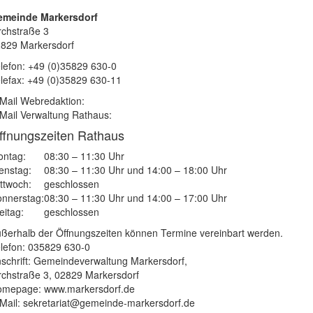
emeinde Markersdorf
rchstraße 3
829 Markersdorf
lefon: +49 (0)35829 630-0
lefax: +49 (0)35829 630-11
Mail Webredaktion:
Mail Verwaltung Rathaus:
ffnungszeiten Rathaus
ntag:
08:30 – 11:30 Uhr
enstag:
08:30 – 11:30 Uhr und 14:00 – 18:00 Uhr
ttwoch:
geschlossen
nnerstag:
08:30 – 11:30 Uhr und 14:00 – 17:00 Uhr
eitag:
geschlossen
ßerhalb der Öffnungszeiten können Termine vereinbart werden.
lefon: 035829 630-0
schrift: Gemeindeverwaltung Markersdorf,
rchstraße 3, 02829 Markersdorf
mepage: www.markersdorf.de
Mail: sekretariat@gemeinde-markersdorf.de