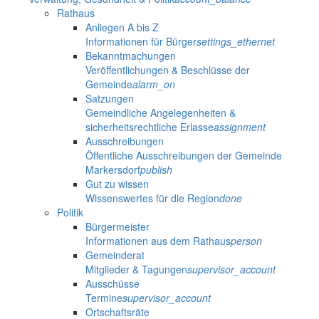
Rathaus
Anliegen A bis Z
Informationen für Bürger
settings_ethernet
Bekanntmachungen
Veröffentlichungen & Beschlüsse der
Gemeinde
alarm_on
Satzungen
Gemeindliche Angelegenheiten &
sicherheitsrechtliche Erlasse
assignment
Ausschreibungen
Öffentliche Ausschreibungen der Gemeinde
Markersdorf
publish
Gut zu wissen
Wissenswertes für die Region
done
Politik
Bürgermeister
Informationen aus dem Rathaus
person
Gemeinderat
Mitglieder & Tagungen
supervisor_account
Ausschüsse
Termine
supervisor_account
Ortschaftsräte