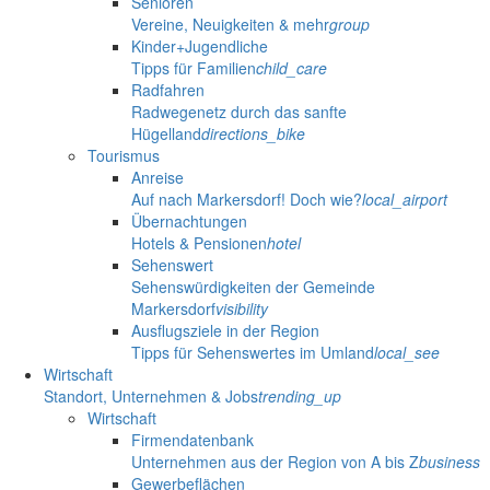
Senioren
Vereine, Neuigkeiten & mehr
group
Kinder+Jugendliche
Tipps für Familien
child_care
Radfahren
Radwegenetz durch das sanfte
Hügelland
directions_bike
Tourismus
Anreise
Auf nach Markersdorf! Doch wie?
local_airport
Übernachtungen
Hotels & Pensionen
hotel
Sehenswert
Sehenswürdigkeiten der Gemeinde
Markersdorf
visibility
Ausflugsziele in der Region
Tipps für Sehenswertes im Umland
local_see
Wirtschaft
Standort, Unternehmen & Jobs
trending_up
Wirtschaft
Firmendatenbank
Unternehmen aus der Region von A bis Z
business
Gewerbeflächen