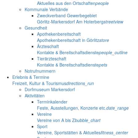
Aktuelles aus den Ortschaften
people
Kommunale Verbände
Zweckverband Gewerbegebiet
Görlitz-Markersdorf Am Hoterberg
streetview
Gesundheit
Apothekenbereitschaft
Apothekenbereitschaft in Görlitz
store
Ärzteschaft
Kontakte & Bereitschaftsdienste
people_outline
Tierärzteschaft
Kontakte & Bereitschaftsdienste
pets
Notrufnummern
Erlebnis & Termine
Freizeit, Kultur & Tourismus
directions_run
Dorfmuseum Markersdorf
Aktivitäten
Terminkalender
Feste, Ausstellungen, Konzerte etc.
date_range
Vereine
Vereine von A bis Z
bubble_chart
Sport
Vereine, Sportstätten & Aktuelles
fitness_center