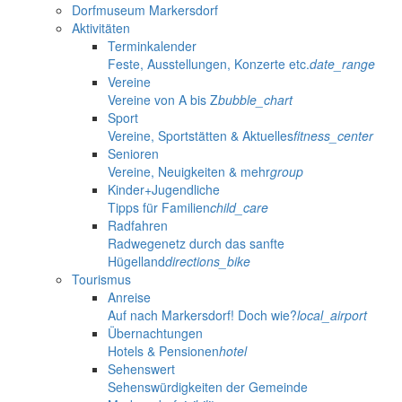
Dorfmuseum Markersdorf
Aktivitäten
Terminkalender
Feste, Ausstellungen, Konzerte etc.
date_range
Vereine
Vereine von A bis Z
bubble_chart
Sport
Vereine, Sportstätten & Aktuelles
fitness_center
Senioren
Vereine, Neuigkeiten & mehr
group
Kinder+Jugendliche
Tipps für Familien
child_care
Radfahren
Radwegenetz durch das sanfte
Hügelland
directions_bike
Tourismus
Anreise
Auf nach Markersdorf! Doch wie?
local_airport
Übernachtungen
Hotels & Pensionen
hotel
Sehenswert
Sehenswürdigkeiten der Gemeinde