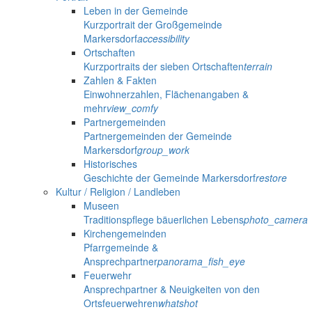
Leben in der Gemeinde
Kurzportrait der Großgemeinde
Markersdorf
accessibility
Ortschaften
Kurzportraits der sieben Ortschaften
terrain
Zahlen & Fakten
Einwohnerzahlen, Flächenangaben &
mehr
view_comfy
Partnergemeinden
Partnergemeinden der Gemeinde
Markersdorf
group_work
Historisches
Geschichte der Gemeinde Markersdorf
restore
Kultur / Religion / Landleben
Museen
Traditionspflege bäuerlichen Lebens
photo_camera
Kirchengemeinden
Pfarrgemeinde &
Ansprechpartner
panorama_fish_eye
Feuerwehr
Ansprechpartner & Neuigkeiten von den
Ortsfeuerwehren
whatshot