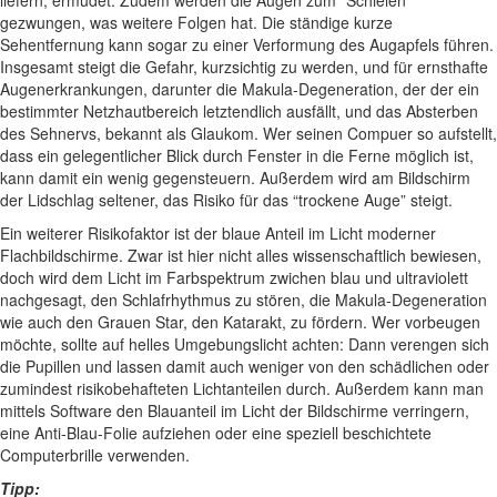
gezwungen, was weitere Folgen hat. Die ständige kurze
Sehentfernung kann sogar zu einer Verformung des Augapfels führen.
Insgesamt steigt die Gefahr, kurzsichtig zu werden, und für ernsthafte
Augenerkrankungen, darunter die Makula-Degeneration, der der ein
bestimmter Netzhautbereich letztendlich ausfällt, und das Absterben
des Sehnervs, bekannt als Glaukom. Wer seinen Compuer so aufstellt,
dass ein gelegentlicher Blick durch Fenster in die Ferne möglich ist,
kann damit ein wenig gegensteuern. Außerdem wird am Bildschirm
der Lidschlag seltener, das Risiko für das “trockene Auge” steigt.
Ein weiterer Risikofaktor ist der blaue Anteil im Licht moderner
Flachbildschirme. Zwar ist hier nicht alles wissenschaftlich bewiesen,
doch wird dem Licht im Farbspektrum zwichen blau und ultraviolett
nachgesagt, den Schlafrhythmus zu stören, die Makula-Degeneration
wie auch den Grauen Star, den Katarakt, zu fördern. Wer vorbeugen
möchte, sollte auf helles Umgebungslicht achten: Dann verengen sich
die Pupillen und lassen damit auch weniger von den schädlichen oder
zumindest risikobehafteten Lichtanteilen durch. Außerdem kann man
mittels Software den Blauanteil im Licht der Bildschirme verringern,
eine Anti-Blau-Folie aufziehen oder eine speziell beschichtete
Computerbrille verwenden.
Tipp: