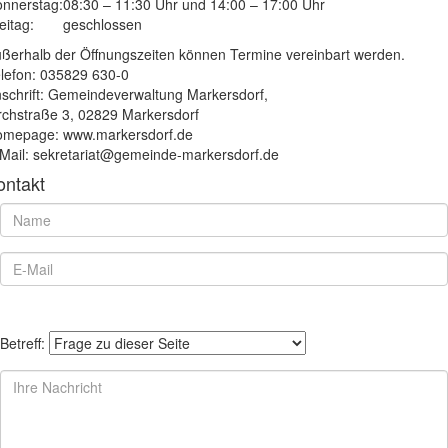
nnerstag:
08:30 – 11:30 Uhr und 14:00 – 17:00 Uhr
eitag:
geschlossen
ßerhalb der Öffnungszeiten können Termine vereinbart werden.
lefon: 035829 630-0
schrift: Gemeindeverwaltung Markersdorf,
rchstraße 3, 02829 Markersdorf
mepage: www.markersdorf.de
Mail: sekretariat@gemeinde-markersdorf.de
ontakt
Betreff: