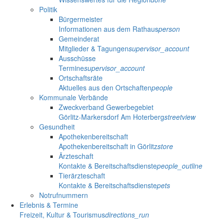
Politik
Bürgermeister
Informationen aus dem Rathaus
person
Gemeinderat
Mitglieder & Tagungen
supervisor_account
Ausschüsse
Termine
supervisor_account
Ortschaftsräte
Aktuelles aus den Ortschaften
people
Kommunale Verbände
Zweckverband Gewerbegebiet
Görlitz-Markersdorf Am Hoterberg
streetview
Gesundheit
Apothekenbereitschaft
Apothekenbereitschaft in Görlitz
store
Ärzteschaft
Kontakte & Bereitschaftsdienste
people_outline
Tierärzteschaft
Kontakte & Bereitschaftsdienste
pets
Notrufnummern
Erlebnis & Termine
Freizeit, Kultur & Tourismus
directions_run