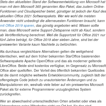
Stets den aktuellsten Stand der Softwareentwicklung von Microsoft hat
man mit dem Microsoft 365 genannten Abo-Paket, das zudem Online-
Funktionen und Cloudspeicher bietet, günstiger ist jedoch der Kauf des
aktuellen Office 2021 Softwarepakets. Wer wie wohl die meisten
Anwender nicht unbedingt die allerneuesten Funktionen braucht, kann
mit Office 2019 sparen
, das günstig angeboten wird. Wissen sollte
man, dass Microsoft seine Support-Zeitspanne nicht ab Kauf, sondern
ab Veröffentlichung berechnet. Weil die Supportzeit für Office 2021 nur
fünf Jahre beträgt, für Office 2019 aber sieben Jahre, sind bei der
preiswerten Variante kaum Nachteile zu befürchten.
Als durchaus vergleichbare Alternativen gelten die weitgehend
identischen, weil auf dem früher bekannten StarOffice basierenden
Softwarepakete Apache OpenOffice und das als moderner geltende
LibreOffice. Beide sind kostenlos verfügbar, im Gegensatz zu Microsoft
Office aber quelloffen. Der Vorteil des öffentlich bekannten Quellcodes
ist die damit mögliche weltweite Entwicklercommunity, zugleich lädt der
offengelegte Code jedoch zu unautorisierten Änderungen und zu
Manipulationen ein, weshalb viele lieber auf ein preiswertes Microsoft
Paket als für externe Programmierer unzugängliches System
zurückgreifen.
Wer an abwechselnd unterschiedlichen Orten arbeitet oder etwa als
Unternehmen seine Mitarbeiter nicht vor Ort hat, für den sind