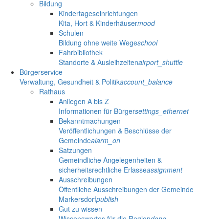
Bildung
Kindertageseinrichtungen
Kita, Hort & Kinderhäuser
mood
Schulen
Bildung ohne weite Wege
school
Fahrbibliothek
Standorte & Ausleihzeiten
airport_shuttle
Bürgerservice
Verwaltung, Gesundheit & Politik
account_balance
Rathaus
Anliegen A bis Z
Informationen für Bürger
settings_ethernet
Bekanntmachungen
Veröffentlichungen & Beschlüsse der
Gemeinde
alarm_on
Satzungen
Gemeindliche Angelegenheiten &
sicherheitsrechtliche Erlasse
assignment
Ausschreibungen
Öffentliche Ausschreibungen der Gemeinde
Markersdorf
publish
Gut zu wissen
Wissenswertes für die Region
done