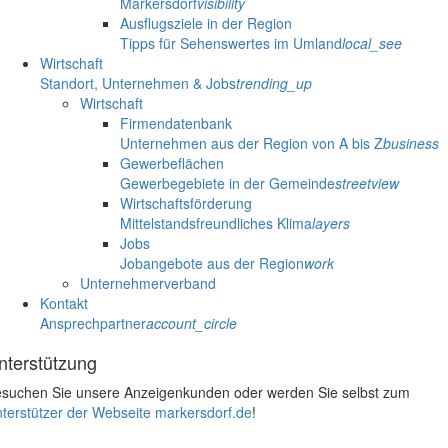
Markersdorf
visibility
Ausflugsziele in der Region
Tipps für Sehenswertes im Umland
local_see
Wirtschaft
Standort, Unternehmen & Jobs
trending_up
Wirtschaft
Firmendatenbank
Unternehmen aus der Region von A bis Z
business
Gewerbeflächen
Gewerbegebiete in der Gemeinde
streetview
Wirtschaftsförderung
Mittelstandsfreundliches Klima
layers
Jobs
Jobangebote aus der Region
work
Unternehmerverband
Kontakt
Ansprechpartner
account_circle
nterstützung
suchen Sie unsere Anzeigenkunden oder werden Sie selbst zum
terstützer der Webseite markersdorf.de
!