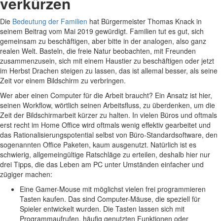
verkürzen
Die
Bedeutung der Familien
hat Bürgermeister Thomas Knack in
seinem Beitrag vom Mai 2019 gewürdigt. Familien tut es gut, sich
gemeinsam zu beschäftigen, aber bitte in der analogen, also ganz
realen Welt. Basteln, die freie Natur beobachten, mit Freunden
zusammenzusein, sich mit einem Haustier zu beschäftigen oder jetzt
im Herbst Drachen steigen zu lassen, das ist allemal besser, als seine
Zeit vor einem Bildschirm zu verbringen.
Wer aber einen Computer für die Arbeit braucht? Ein Ansatz ist hier,
seinen Workflow, wörtlich seinen Arbeitsfluss, zu überdenken, um die
Zeit der Bildschirmarbeit kürzer zu halten. In vielen Büros und oftmals
erst recht im Home Office wird oftmals wenig effektiv gearbeitet und
das Rationalisierungspotential selbst von Büro-Standardsoftware, den
sogenannten Office Paketen, kaum ausgenutzt. Natürlich ist es
schwierig, allgemeingültige Ratschläge zu erteilen, deshalb hier nur
drei Tipps, die das Leben am PC unter Umständen einfacher und
zügiger machen:
Eine Gamer-Mouse mit möglichst vielen frei programmieren
Tasten kaufen. Das sind Computer-Mäuse, die speziell für
Spieler entwickelt wurden. Die Tasten lassen sich mit
Programmaufrufen, häufig genutzten Funktionen oder