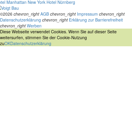
tel Manhattan New York
Hotel Nürnberg
©2026
chevron_right
AGB
chevron_right
Impressum
chevron_right
Datenschutzerklärung
chevron_right
Erklärung zur Barrierefreiheit
chevron_right
Werben
Diese Webseite verwendet Cookies. Wenn Sie auf dieser Seite
weitersurfen, stimmen Sie der Cookie-Nutzung
zu
OK
Datenschutzerklärung