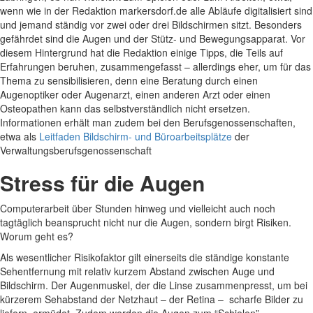
wenn wie in der Redaktion markersdorf.de alle Abläufe digitalisiert sind
und jemand ständig vor zwei oder drei Bildschirmen sitzt. Besonders
gefährdet sind die Augen und der Stütz- und Bewegungsapparat. Vor
diesem Hintergrund hat die Redaktion einige Tipps, die Teils auf
Erfahrungen beruhen, zusammengefasst – allerdings eher, um für das
Thema zu sensibilisieren, denn eine Beratung durch einen
Augenoptiker oder Augenarzt, einen anderen Arzt oder einen
Osteopathen kann das selbstverständlich nicht ersetzen.
Informationen erhält man zudem bei den Berufsgenossenschaften,
etwa als
Leitfaden Bildschirm- und Büroarbeitsplätze
der
Verwaltungsberufsgenossenschaft
Stress für die Augen
Computerarbeit über Stunden hinweg und vielleicht auch noch
tagtäglich beansprucht nicht nur die Augen, sondern birgt Risiken.
Worum geht es?
Als wesentlicher Risikofaktor gilt einerseits die ständige konstante
Sehentfernung mit relativ kurzem Abstand zwischen Auge und
Bildschirm. Der Augenmuskel, der die Linse zusammenpresst, um bei
kürzerem Sehabstand der Netzhaut – der Retina – scharfe Bilder zu
liefern, ermüdet. Zudem werden die Augen zum “Schielen”