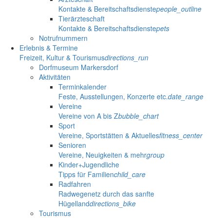
Kontakte & Bereitschaftsdienste
people_outline
Tierärzteschaft
Kontakte & Bereitschaftsdienste
pets
Notrufnummern
Erlebnis & Termine
Freizeit, Kultur & Tourismus
directions_run
Dorfmuseum Markersdorf
Aktivitäten
Terminkalender
Feste, Ausstellungen, Konzerte etc.
date_range
Vereine
Vereine von A bis Z
bubble_chart
Sport
Vereine, Sportstätten & Aktuelles
fitness_center
Senioren
Vereine, Neuigkeiten & mehr
group
Kinder+Jugendliche
Tipps für Familien
child_care
Radfahren
Radwegenetz durch das sanfte
Hügelland
directions_bike
Tourismus