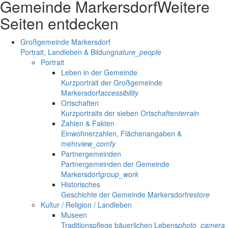
Gemeinde Markersdorf
Weitere
Seiten entdecken
Großgemeinde Markersdorf
Portrait, Landleben & Bildung
nature_people
Portrait
Leben in der Gemeinde
Kurzportrait der Großgemeinde
Markersdorf
accessibility
Ortschaften
Kurzportraits der sieben Ortschaften
terrain
Zahlen & Fakten
Einwohnerzahlen, Flächenangaben &
mehr
view_comfy
Partnergemeinden
Partnergemeinden der Gemeinde
Markersdorf
group_work
Historisches
Geschichte der Gemeinde Markersdorf
restore
Kultur / Religion / Landleben
Museen
Traditionspflege bäuerlichen Lebens
photo_camera