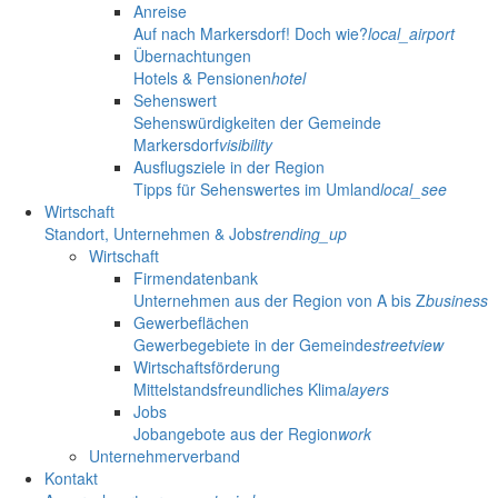
Anreise
Auf nach Markersdorf! Doch wie?
local_airport
Übernachtungen
Hotels & Pensionen
hotel
Sehenswert
Sehenswürdigkeiten der Gemeinde
Markersdorf
visibility
Ausflugsziele in der Region
Tipps für Sehenswertes im Umland
local_see
Wirtschaft
Standort, Unternehmen & Jobs
trending_up
Wirtschaft
Firmendatenbank
Unternehmen aus der Region von A bis Z
business
Gewerbeflächen
Gewerbegebiete in der Gemeinde
streetview
Wirtschaftsförderung
Mittelstandsfreundliches Klima
layers
Jobs
Jobangebote aus der Region
work
Unternehmerverband
Kontakt