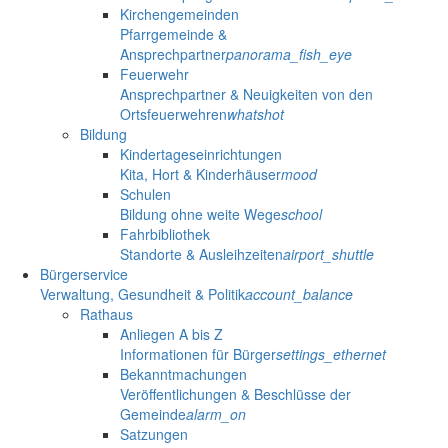
Kirchengemeinden
Pfarrgemeinde &
Ansprechpartner
panorama_fish_eye
Feuerwehr
Ansprechpartner & Neuigkeiten von den
Ortsfeuerwehren
whatshot
Bildung
Kindertageseinrichtungen
Kita, Hort & Kinderhäuser
mood
Schulen
Bildung ohne weite Wege
school
Fahrbibliothek
Standorte & Ausleihzeiten
airport_shuttle
Bürgerservice
Verwaltung, Gesundheit & Politik
account_balance
Rathaus
Anliegen A bis Z
Informationen für Bürger
settings_ethernet
Bekanntmachungen
Veröffentlichungen & Beschlüsse der
Gemeinde
alarm_on
Satzungen