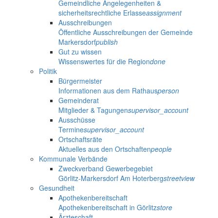
Gemeindliche Angelegenheiten &
sicherheitsrechtliche Erlasse
assignment
Ausschreibungen
Öffentliche Ausschreibungen der Gemeinde
Markersdorf
publish
Gut zu wissen
Wissenswertes für die Region
done
Politik
Bürgermeister
Informationen aus dem Rathaus
person
Gemeinderat
Mitglieder & Tagungen
supervisor_account
Ausschüsse
Termine
supervisor_account
Ortschaftsräte
Aktuelles aus den Ortschaften
people
Kommunale Verbände
Zweckverband Gewerbegebiet
Görlitz-Markersdorf Am Hoterberg
streetview
Gesundheit
Apothekenbereitschaft
Apothekenbereitschaft in Görlitz
store
Ärzteschaft