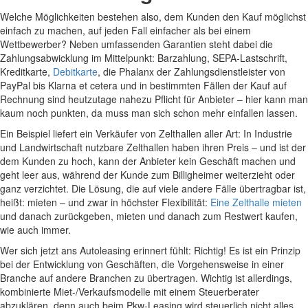
Welche Möglichkeiten bestehen also, dem Kunden den Kauf möglichst
einfach zu machen, auf jeden Fall einfacher als bei einem
Wettbewerber? Neben umfassenden Garantien steht dabei die
Zahlungsabwicklung im Mittelpunkt: Barzahlung, SEPA-Lastschrift,
Kreditkarte,
Debitkarte
, die Phalanx der Zahlungsdienstleister von
PayPal bis Klarna et cetera und in bestimmten Fällen der Kauf auf
Rechnung sind heutzutage nahezu Pflicht für Anbieter – hier kann man
kaum noch punkten, da muss man sich schon mehr einfallen lassen.
Ein Beispiel liefert ein Verkäufer von Zelthallen aller Art: In Industrie
und Landwirtschaft nutzbare Zelthallen haben ihren Preis – und ist der
dem Kunden zu hoch, kann der Anbieter kein Geschäft machen und
geht leer aus, während der Kunde zum Billigheimer weiterzieht oder
ganz verzichtet. Die Lösung, die auf viele andere Fälle übertragbar ist,
heißt: mieten – und zwar in höchster Flexibilität:
Eine Zelthalle mieten
und danach zurückgeben, mieten und danach zum Restwert kaufen,
wie auch immer.
Wer sich jetzt ans Autoleasing erinnert fühlt: Richtig! Es ist ein Prinzip
bei der Entwicklung von Geschäften, die Vorgehensweise in einer
Branche auf andere Branchen zu übertragen. Wichtig ist allerdings,
kombinierte Miet-/Verkaufsmodelle mit einem Steuerberater
abzuklären, denn auch beim Pkw-Leasing wird steuerlich nicht alles