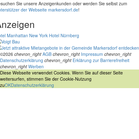
suchen Sie unsere Anzeigenkunden oder werden Sie selbst zum
terstützer der Webseite markersdorf.de
!
Anzeigen
tel Manhattan New York
Hotel Nürnberg
©2026
chevron_right
AGB
chevron_right
Impressum
chevron_right
Datenschutzerklärung
chevron_right
Erklärung zur Barrierefreiheit
chevron_right
Werben
Diese Webseite verwendet Cookies. Wenn Sie auf dieser Seite
weitersurfen, stimmen Sie der Cookie-Nutzung
zu
OK
Datenschutzerklärung