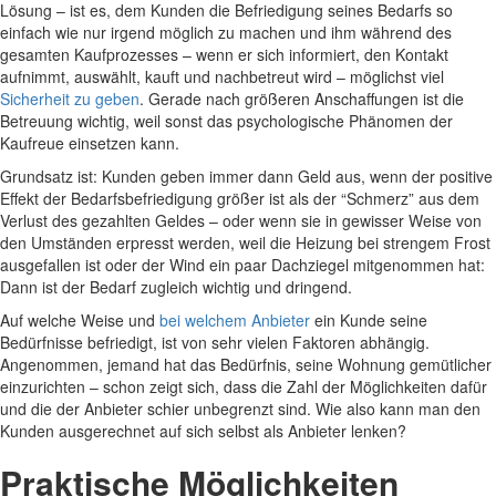
Lösung – ist es, dem Kunden die Befriedigung seines Bedarfs so
einfach wie nur irgend möglich zu machen und ihm während des
gesamten Kaufprozesses – wenn er sich informiert, den Kontakt
aufnimmt, auswählt, kauft und nachbetreut wird – möglichst viel
Sicherheit zu geben
. Gerade nach größeren Anschaffungen ist die
Betreuung wichtig, weil sonst das psychologische Phänomen der
Kaufreue einsetzen kann.
Grundsatz ist: Kunden geben immer dann Geld aus, wenn der positive
Effekt der Bedarfsbefriedigung größer ist als der “Schmerz” aus dem
Verlust des gezahlten Geldes – oder wenn sie in gewisser Weise von
den Umständen erpresst werden, weil die Heizung bei strengem Frost
ausgefallen ist oder der Wind ein paar Dachziegel mitgenommen hat:
Dann ist der Bedarf zugleich wichtig und dringend.
Auf welche Weise und
bei welchem Anbieter
ein Kunde seine
Bedürfnisse befriedigt, ist von sehr vielen Faktoren abhängig.
Angenommen, jemand hat das Bedürfnis, seine Wohnung gemütlicher
einzurichten – schon zeigt sich, dass die Zahl der Möglichkeiten dafür
und die der Anbieter schier unbegrenzt sind. Wie also kann man den
Kunden ausgerechnet auf sich selbst als Anbieter lenken?
Praktische Möglichkeiten