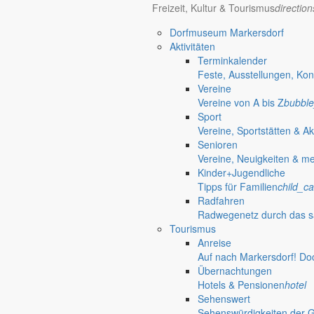
Freizeit, Kultur & Tourismus
directio
Dorfmuseum Markersdorf
Aktivitäten
Terminkalender
Feste, Ausstellungen, Kon
Vereine
Vereine von A bis Z
bubble
Sport
Vereine, Sportstätten & Ak
Senioren
Vereine, Neuigkeiten & m
Kinder+Jugendliche
Tipps für Familien
child_ca
Radfahren
Radwegenetz durch das s
Tourismus
bubble_chart
Anreise
Auf nach Markersdorf! Do
Vereine
Übernachtungen
Hotels & Pensionen
hotel
Vereine von A bis Z
Sehenswert
Sehenswürdigkeiten der 