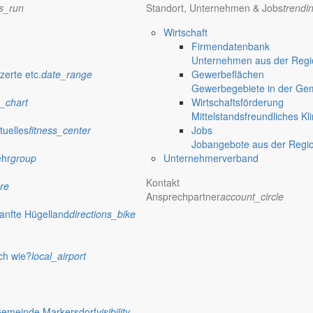
ns_run
Standort, Unternehmen & Jobs
trendi
Wirtschaft
Firmendatenbank
Unternehmen aus der Regio
zerte etc.
date_range
Gewerbeflächen
Gewerbegebiete in der Ge
_chart
Wirtschaftsförderung
Mittelstandsfreundliches Kl
tuelles
fitness_center
Jobs
Jobangebote aus der Regi
ehr
group
Unternehmerverband
Kontakt
re
Ansprechpartner
account_circle
anfte Hügelland
directions_bike
ch wie?
local_airport
Gemeinde Markersdorf
visibility