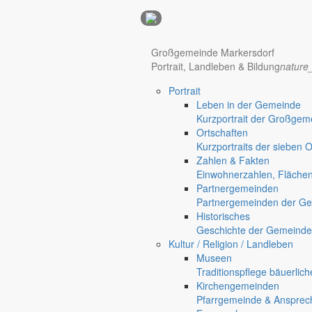
Anzeigen
Großgemeinde Markersdorf
Portrait, Landleben & Bildung
nature
Hotel Manhattan New York
Hotel Nürnberg
Portrait
Regional werben auf markersdorf.de!
anzeigen@gemeinde-markers
Leben in der Gemeinde
Home
Kurzportrait der Großgem
Markersdorf
Ortschaften
Deutsch-Paulsdorf
Kurzportraits der sieben 
Holtendorf
Zahlen & Fakten
Gersdorf
Einwohnerzahlen, Fläche
Partnergemeinden
Friedersdorf
Partnergemeinden der Ge
Pfaffendorf
Historisches
Jauernick-Buschbach
Geschichte der Gemeinde
Sport lebt vom Mitmachen!
Kultur / Religion / Landleben
Museen
Vorgestellt: Holtendorfer Sp
Traditionspflege bäuerlic
Kirchengemeinden
Pfarrgemeinde & Ansprec
Vereine