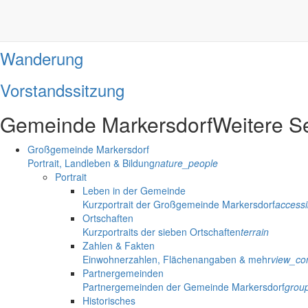
Grillfest
Wanderung
Vorstandssitzung
Gemeinde Markersdorf
Weitere S
Großgemeinde Markersdorf
Portrait, Landleben & Bildung
nature_people
Portrait
Leben in der Gemeinde
Kurzportrait der Großgemeinde Markersdorf
accessib
Ortschaften
Kurzportraits der sieben Ortschaften
terrain
Zahlen & Fakten
Einwohnerzahlen, Flächenangaben & mehr
view_co
Partnergemeinden
Partnergemeinden der Gemeinde Markersdorf
grou
Historisches