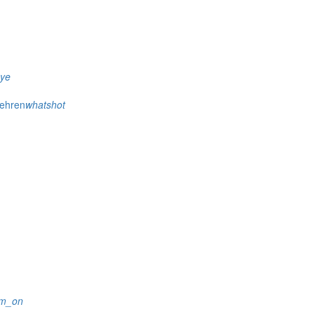
eye
wehren
whatshot
rm_on