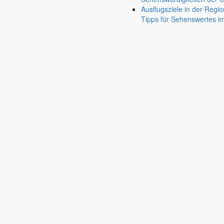
Ausflugsziele in der Regio
Holtendorf
Tipps für Sehenswertes 
Vereine
mehr aus diesem Themen
Stadtrundfahrt Görlitz
Dorf- und Sportfest Friedersdorf
Tagesfahrt Lausitzer Seenland
Saisoneröffnung Fußballspielzeit 26/27
Vereinsgrillen
Geselliger Nachmittag
Sommergrillen des Bürgervereins