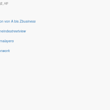
ng_up
n von A bis Z
business
meinde
streetview
ima
layers
on
work