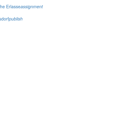
che Erlasse
assignment
sdorf
publish