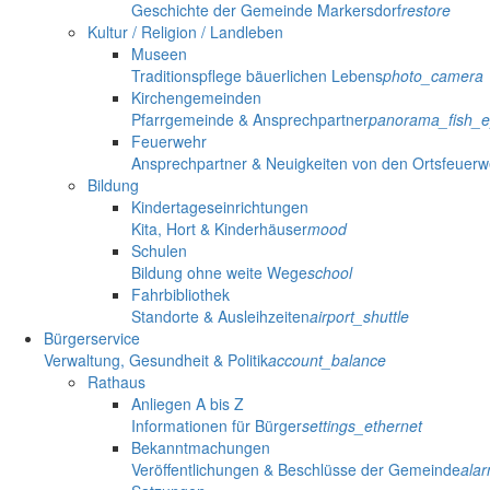
Geschichte der Gemeinde Markersdorf
restore
Kultur / Religion / Landleben
Museen
Traditionspflege bäuerlichen Lebens
photo_camera
Kirchengemeinden
Pfarrgemeinde & Ansprechpartner
panorama_fish_
Feuerwehr
Ansprechpartner & Neuigkeiten von den Ortsfeuer
Bildung
Kindertageseinrichtungen
Kita, Hort & Kinderhäuser
mood
Schulen
Bildung ohne weite Wege
school
Fahrbibliothek
Standorte & Ausleihzeiten
airport_shuttle
Bürgerservice
Verwaltung, Gesundheit & Politik
account_balance
Rathaus
Anliegen A bis Z
Informationen für Bürger
settings_ethernet
Bekanntmachungen
Veröffentlichungen & Beschlüsse der Gemeinde
ala