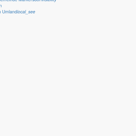
n
im Umland
local_see
bereich