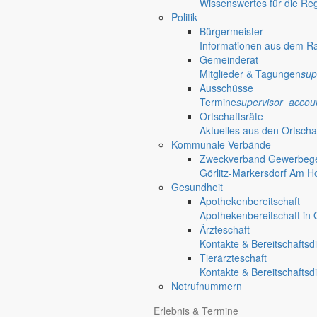
Wissenswertes für die Re
Politik
Wo das ist? Auf der Sportanlage in der Ortschaft Holtendorf in 0282
Bürgermeister
Tolle Voraussetzungen
Informationen aus dem R
Gemeinderat
Mitglieder & Tagungen
sup
Mit zwei Rasenspielfeldern und einem Brunnensystem mit automatische
Ausschüsse
zu können.
Termine
supervisor_accou
Claudia Pieknik beendet ihren Beitrag mit einem Wunsch: “Bis dahin: b
Ortschaftsräte
Aktuelles aus den Ortscha
Verknüpfungen
Vorgestellt: Holte
Kommunale Verbände
Zweckverband Gewerbege
Görlitz-Markersdorf Am H
Holtendorfer Spielvereinigung e.V.
Gesundheit
Apothekenbereitschaft
Zur-Thomas-Müntzer-Siedlung 8a
Apothekenbereitschaft in G
02829 Markersdorf
Ärzteschaft
Kontakte & Bereitschaftsd
email
Holtendorfer-SV@t-online.de
Tierärzteschaft
Kontakte & Bereitschaftsd
Notrufnummern
Erlebnis & Termine