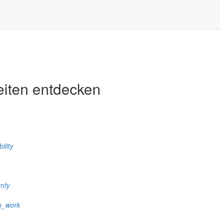
eiten entdecken
ility
mfy
p_work