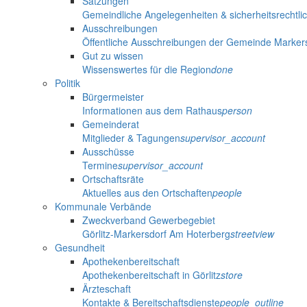
Satzungen
Gemeindliche Angelegenheiten & sicherheitsrechtli
Ausschreibungen
Öffentliche Ausschreibungen der Gemeinde Marker
Gut zu wissen
Wissenswertes für die Region
done
Politik
Bürgermeister
Informationen aus dem Rathaus
person
Gemeinderat
Mitglieder & Tagungen
supervisor_account
Ausschüsse
Termine
supervisor_account
Ortschaftsräte
Aktuelles aus den Ortschaften
people
Kommunale Verbände
Zweckverband Gewerbegebiet
Görlitz-Markersdorf Am Hoterberg
streetview
Gesundheit
Apothekenbereitschaft
Apothekenbereitschaft in Görlitz
store
Ärzteschaft
Kontakte & Bereitschaftsdienste
people_outline