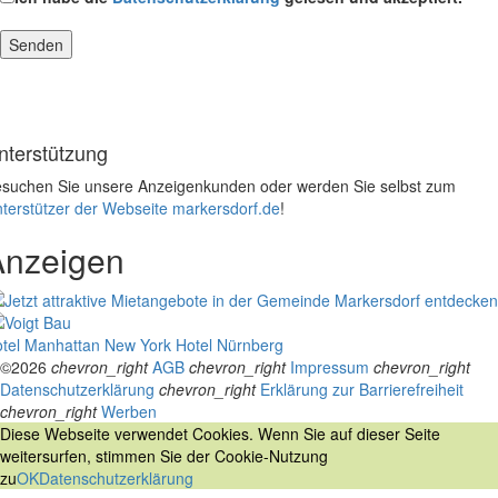
nterstützung
suchen Sie unsere Anzeigenkunden oder werden Sie selbst zum
terstützer der Webseite markersdorf.de
!
Anzeigen
tel Manhattan New York
Hotel Nürnberg
©2026
chevron_right
AGB
chevron_right
Impressum
chevron_right
Datenschutzerklärung
chevron_right
Erklärung zur Barrierefreiheit
chevron_right
Werben
Diese Webseite verwendet Cookies. Wenn Sie auf dieser Seite
weitersurfen, stimmen Sie der Cookie-Nutzung
zu
OK
Datenschutzerklärung