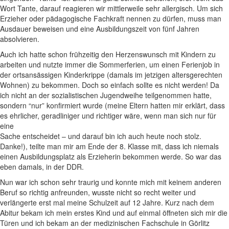
Wort Tante, darauf reagieren wir mittlerweile sehr allergisch. Um sich
Erzieher oder pädagogische Fachkraft nennen zu dürfen, muss man
Ausdauer beweisen und eine Ausbildungszeit von fünf Jahren
absolvieren.
Auch ich hatte schon frühzeitig den Herzenswunsch mit Kindern zu
arbeiten und nutzte immer die Sommerferien, um einen Ferienjob in
der ortsansässigen Kinderkrippe (damals im jetzigen altersgerechten
Wohnen) zu bekommen. Doch so einfach sollte es nicht werden! Da
ich nicht an der sozialistischen Jugendweihe teilgenommen hatte,
sondern “nur” konfirmiert wurde (meine Eltern hatten mir erklärt, dass
es ehrlicher, geradliniger und richtiger wäre, wenn man sich nur für
eine
Sache entscheidet – und darauf bin ich auch heute noch stolz.
Danke!), teilte man mir am Ende der 8. Klasse mit, dass ich niemals
einen Ausbildungsplatz als Erzieherin bekommen werde. So war das
eben damals, in der DDR.
Nun war ich schon sehr traurig und konnte mich mit keinem anderen
Beruf so richtig anfreunden, wusste nicht so recht weiter und
verlängerte erst mal meine Schulzeit auf 12 Jahre. Kurz nach dem
Abitur bekam ich mein erstes Kind und auf einmal öffneten sich mir die
Türen und ich bekam an der medizinischen Fachschule in Görlitz