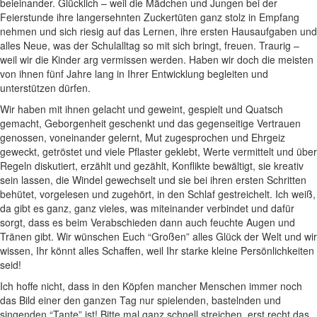
beieinander. Glücklich – weil die Mädchen und Jungen bei der
Feierstunde ihre langersehnten Zuckertüten ganz stolz in Empfang
nehmen und sich riesig auf das Lernen, ihre ersten Hausaufgaben und
alles Neue, was der Schulalltag so mit sich bringt, freuen. Traurig –
weil wir die Kinder arg vermissen werden. Haben wir doch die meisten
von ihnen fünf Jahre lang in Ihrer Entwicklung begleiten und
unterstützen dürfen.
Wir haben mit ihnen gelacht und geweint, gespielt und Quatsch
gemacht, Geborgenheit geschenkt und das gegenseitige Vertrauen
genossen, voneinander gelernt, Mut zugesprochen und Ehrgeiz
geweckt, getröstet und viele Pflaster geklebt, Werte vermittelt und über
Regeln diskutiert, erzählt und gezählt, Konflikte bewältigt, sie kreativ
sein lassen, die Windel gewechselt und sie bei ihren ersten Schritten
behütet, vorgelesen und zugehört, in den Schlaf gestreichelt. Ich weiß,
da gibt es ganz, ganz vieles, was miteinander verbindet und dafür
sorgt, dass es beim Verabschieden dann auch feuchte Augen und
Tränen gibt. Wir wünschen Euch “Großen” alles Glück der Welt und wir
wissen, Ihr könnt alles Schaffen, weil Ihr starke kleine Persönlichkeiten
seid!
Ich hoffe nicht, dass in den Köpfen mancher Menschen immer noch
das Bild einer den ganzen Tag nur spielenden, bastelnden und
singenden “Tante” ist! Bitte mal ganz schnell streichen, erst recht das