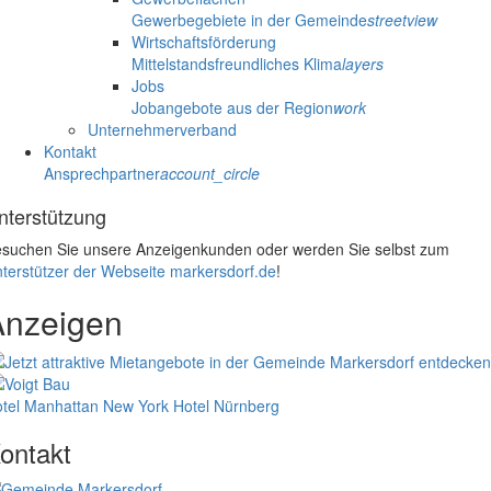
Gewerbegebiete in der Gemeinde
streetview
Wirtschaftsförderung
Mittelstandsfreundliches Klima
layers
Jobs
Jobangebote aus der Region
work
Unternehmerverband
Kontakt
Ansprechpartner
account_circle
nterstützung
suchen Sie unsere Anzeigenkunden oder werden Sie selbst zum
terstützer der Webseite markersdorf.de
!
Anzeigen
tel Manhattan New York
Hotel Nürnberg
ontakt