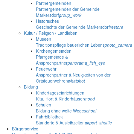
Partnergemeinden
Partnergemeinden der Gemeinde
Markersdorf
group_work
Historisches
Geschichte der Gemeinde Markersdorf
restore
Kultur / Religion / Landleben
Museen
Traditionspflege bäuerlichen Lebens
photo_camera
Kirchengemeinden
Pfarrgemeinde &
Ansprechpartner
panorama_fish_eye
Feuerwehr
Ansprechpartner & Neuigkeiten von den
Ortsfeuerwehren
whatshot
Bildung
Kindertageseinrichtungen
Kita, Hort & Kinderhäuser
mood
Schulen
Bildung ohne weite Wege
school
Fahrbibliothek
Standorte & Ausleihzeiten
airport_shuttle
Bürgerservice