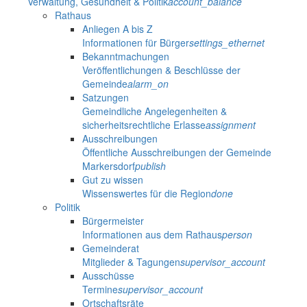
Verwaltung, Gesundheit & Politik
account_balance
Rathaus
Anliegen A bis Z
Informationen für Bürger
settings_ethernet
Bekanntmachungen
Veröffentlichungen & Beschlüsse der
Gemeinde
alarm_on
Satzungen
Gemeindliche Angelegenheiten &
sicherheitsrechtliche Erlasse
assignment
Ausschreibungen
Öffentliche Ausschreibungen der Gemeinde
Markersdorf
publish
Gut zu wissen
Wissenswertes für die Region
done
Politik
Bürgermeister
Informationen aus dem Rathaus
person
Gemeinderat
Mitglieder & Tagungen
supervisor_account
Ausschüsse
Termine
supervisor_account
Ortschaftsräte