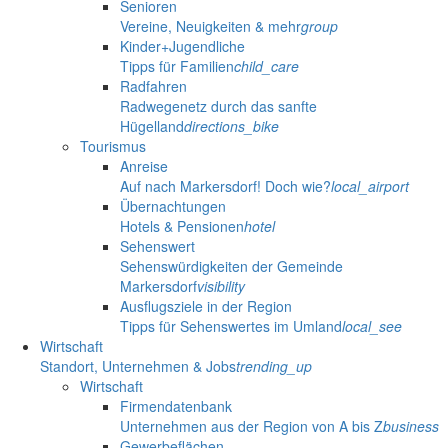
Senioren
Vereine, Neuigkeiten & mehr
group
Kinder+Jugendliche
Tipps für Familien
child_care
Radfahren
Radwegenetz durch das sanfte
Hügelland
directions_bike
Tourismus
Anreise
Auf nach Markersdorf! Doch wie?
local_airport
Übernachtungen
Hotels & Pensionen
hotel
Sehenswert
Sehenswürdigkeiten der Gemeinde
Markersdorf
visibility
Ausflugsziele in der Region
Tipps für Sehenswertes im Umland
local_see
Wirtschaft
Standort, Unternehmen & Jobs
trending_up
Wirtschaft
Firmendatenbank
Unternehmen aus der Region von A bis Z
business
Gewerbeflächen