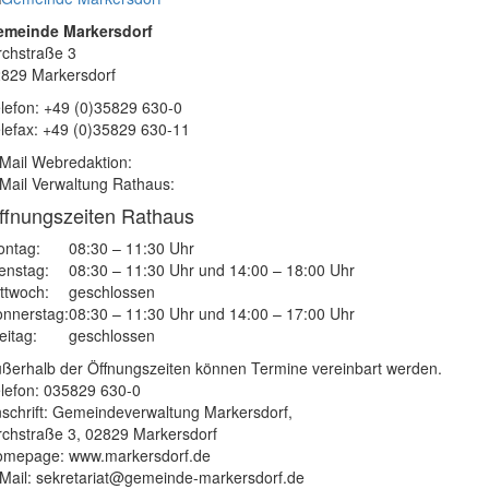
emeinde Markersdorf
rchstraße 3
829 Markersdorf
lefon: +49 (0)35829 630-0
lefax: +49 (0)35829 630-11
Mail Webredaktion:
Mail Verwaltung Rathaus:
ffnungszeiten Rathaus
ntag:
08:30 – 11:30 Uhr
enstag:
08:30 – 11:30 Uhr und 14:00 – 18:00 Uhr
ttwoch:
geschlossen
nnerstag:
08:30 – 11:30 Uhr und 14:00 – 17:00 Uhr
eitag:
geschlossen
ßerhalb der Öffnungszeiten können Termine vereinbart werden.
lefon: 035829 630-0
schrift: Gemeindeverwaltung Markersdorf,
rchstraße 3, 02829 Markersdorf
mepage: www.markersdorf.de
Mail: sekretariat@gemeinde-markersdorf.de