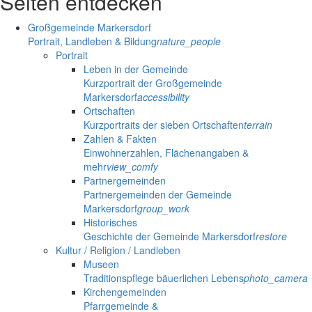
Seiten entdecken
Großgemeinde Markersdorf
Portrait, Landleben & Bildung
nature_people
Portrait
Leben in der Gemeinde
Kurzportrait der Großgemeinde
Markersdorf
accessibility
Ortschaften
Kurzportraits der sieben Ortschaften
terrain
Zahlen & Fakten
Einwohnerzahlen, Flächenangaben &
mehr
view_comfy
Partnergemeinden
Partnergemeinden der Gemeinde
Markersdorf
group_work
Historisches
Geschichte der Gemeinde Markersdorf
restore
Kultur / Religion / Landleben
Museen
Traditionspflege bäuerlichen Lebens
photo_camera
Kirchengemeinden
Pfarrgemeinde &