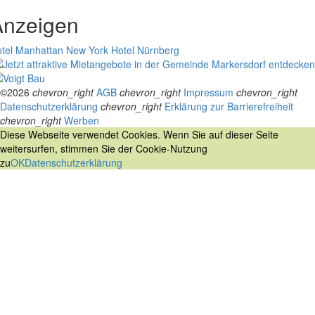
Anzeigen
tel Manhattan New York
Hotel Nürnberg
©2026
chevron_right
AGB
chevron_right
Impressum
chevron_right
Datenschutzerklärung
chevron_right
Erklärung zur Barrierefreiheit
chevron_right
Werben
Diese Webseite verwendet Cookies. Wenn Sie auf dieser Seite
weitersurfen, stimmen Sie der Cookie-Nutzung
zu
OK
Datenschutzerklärung