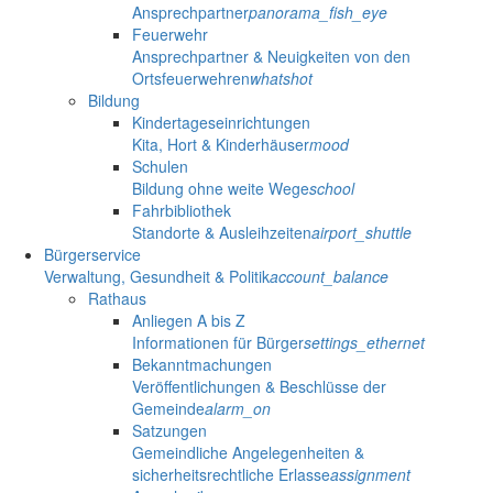
Ansprechpartner
panorama_fish_eye
Feuerwehr
Ansprechpartner & Neuigkeiten von den
Ortsfeuerwehren
whatshot
Bildung
Kindertageseinrichtungen
Kita, Hort & Kinderhäuser
mood
Schulen
Bildung ohne weite Wege
school
Fahrbibliothek
Standorte & Ausleihzeiten
airport_shuttle
Bürgerservice
Verwaltung, Gesundheit & Politik
account_balance
Rathaus
Anliegen A bis Z
Informationen für Bürger
settings_ethernet
Bekanntmachungen
Veröffentlichungen & Beschlüsse der
Gemeinde
alarm_on
Satzungen
Gemeindliche Angelegenheiten &
sicherheitsrechtliche Erlasse
assignment