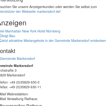
suchen Sie unsere Anzeigenkunden oder werden Sie selbst zum
terstützer der Webseite markersdorf.de
!
Anzeigen
tel Manhattan New York
Hotel Nürnberg
ontakt
emeinde Markersdorf
rchstraße 3
829 Markersdorf
lefon: +49 (0)35829 630-0
lefax: +49 (0)35829 630-11
Mail Webredaktion:
Mail Verwaltung Rathaus:
ffnungszeiten Rathaus