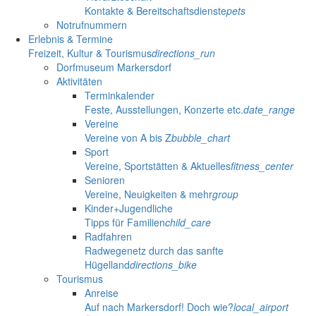
Kontakte & Bereitschaftsdienste
pets
Notrufnummern
Erlebnis & Termine
Freizeit, Kultur & Tourismus
directions_run
Dorfmuseum Markersdorf
Aktivitäten
Terminkalender
Feste, Ausstellungen, Konzerte etc.
date_range
Vereine
Vereine von A bis Z
bubble_chart
Sport
Vereine, Sportstätten & Aktuelles
fitness_center
Senioren
Vereine, Neuigkeiten & mehr
group
Kinder+Jugendliche
Tipps für Familien
child_care
Radfahren
Radwegenetz durch das sanfte
Hügelland
directions_bike
Tourismus
Anreise
Auf nach Markersdorf! Doch wie?
local_airport