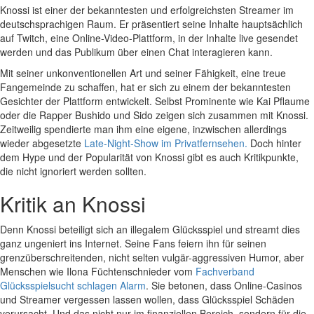
Knossi ist einer der bekanntesten und erfolgreichsten Streamer im
deutschsprachigen Raum. Er präsentiert seine Inhalte hauptsächlich
auf Twitch, eine Online-Video-Plattform, in der Inhalte live gesendet
werden und das Publikum über einen Chat interagieren kann.
Mit seiner unkonventionellen Art und seiner Fähigkeit, eine treue
Fangemeinde zu schaffen, hat er sich zu einem der bekanntesten
Gesichter der Plattform entwickelt. Selbst Prominente wie Kai Pflaume
oder die Rapper Bushido und Sido zeigen sich zusammen mit Knossi.
Zeitweilig spendierte man ihm eine eigene, inzwischen allerdings
wieder abgesetzte
Late-Night-Show im Privatfernsehen.
Doch hinter
dem Hype und der Popularität von Knossi gibt es auch Kritikpunkte,
die nicht ignoriert werden sollten.
Kritik an Knossi
Denn Knossi beteiligt sich an illegalem Glücksspiel und streamt dies
ganz ungeniert ins Internet. Seine Fans feiern ihn für seinen
grenzüberschreitenden, nicht selten vulgär-aggressiven Humor, aber
Menschen wie Ilona Füchtenschnieder vom
Fachverband
Glücksspielsucht schlagen Alarm
. Sie betonen, dass Online-Casinos
und Streamer vergessen lassen wollen, dass Glücksspiel Schäden
verursacht. Und das nicht nur im finanziellen Bereich, sondern für die