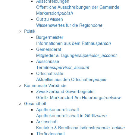
Ausschreibungen
Öffentliche Ausschreibungen der Gemeinde
Markersdorf
publish
Gut zu wissen
Wissenswertes für die Region
done
Politik
Bürgermeister
Informationen aus dem Rathaus
person
Gemeinderat
Mitglieder & Tagungen
supervisor_account
Ausschüsse
Termine
supervisor_account
Ortschaftsräte
Aktuelles aus den Ortschaften
people
Kommunale Verbände
Zweckverband Gewerbegebiet
Görlitz-Markersdorf Am Hoterberg
streetview
Gesundheit
Apothekenbereitschaft
Apothekenbereitschaft in Görlitz
store
Ärzteschaft
Kontakte & Bereitschaftsdienste
people_outline
Tierärzteschaft