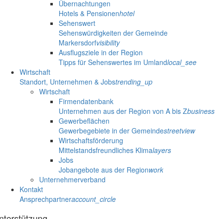
Übernachtungen
Hotels & Pensionen
hotel
Sehenswert
Sehenswürdigkeiten der Gemeinde
Markersdorf
visibility
Ausflugsziele in der Region
Tipps für Sehenswertes im Umland
local_see
Wirtschaft
Standort, Unternehmen & Jobs
trending_up
Wirtschaft
Firmendatenbank
Unternehmen aus der Region von A bis Z
business
Gewerbeflächen
Gewerbegebiete in der Gemeinde
streetview
Wirtschaftsförderung
Mittelstandsfreundliches Klima
layers
Jobs
Jobangebote aus der Region
work
Unternehmerverband
Kontakt
Ansprechpartner
account_circle
nterstützung