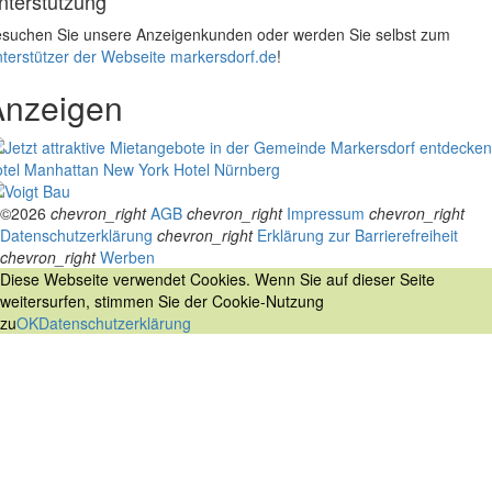
nterstützung
suchen Sie unsere Anzeigenkunden oder werden Sie selbst zum
terstützer der Webseite markersdorf.de
!
Anzeigen
tel Manhattan New York
Hotel Nürnberg
©2026
chevron_right
AGB
chevron_right
Impressum
chevron_right
Datenschutzerklärung
chevron_right
Erklärung zur Barrierefreiheit
chevron_right
Werben
Diese Webseite verwendet Cookies. Wenn Sie auf dieser Seite
weitersurfen, stimmen Sie der Cookie-Nutzung
zu
OK
Datenschutzerklärung