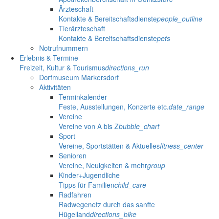
Ärzteschaft
Kontakte & Bereitschaftsdienste
people_outline
Tierärzteschaft
Kontakte & Bereitschaftsdienste
pets
Notrufnummern
Erlebnis & Termine
Freizeit, Kultur & Tourismus
directions_run
Dorfmuseum Markersdorf
Aktivitäten
Terminkalender
Feste, Ausstellungen, Konzerte etc.
date_range
Vereine
Vereine von A bis Z
bubble_chart
Sport
Vereine, Sportstätten & Aktuelles
fitness_center
Senioren
Vereine, Neuigkeiten & mehr
group
Kinder+Jugendliche
Tipps für Familien
child_care
Radfahren
Radwegenetz durch das sanfte
Hügelland
directions_bike