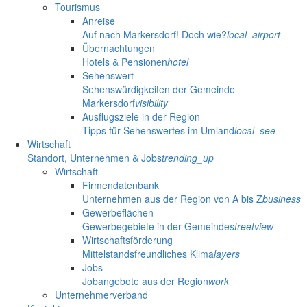
Tourismus
Anreise
Auf nach Markersdorf! Doch wie?
local_airport
Übernachtungen
Hotels & Pensionen
hotel
Sehenswert
Sehenswürdigkeiten der Gemeinde
Markersdorf
visibility
Ausflugsziele in der Region
Tipps für Sehenswertes im Umland
local_see
Wirtschaft
Standort, Unternehmen & Jobs
trending_up
Wirtschaft
Firmendatenbank
Unternehmen aus der Region von A bis Z
business
Gewerbeflächen
Gewerbegebiete in der Gemeinde
streetview
Wirtschaftsförderung
Mittelstandsfreundliches Klima
layers
Jobs
Jobangebote aus der Region
work
Unternehmerverband