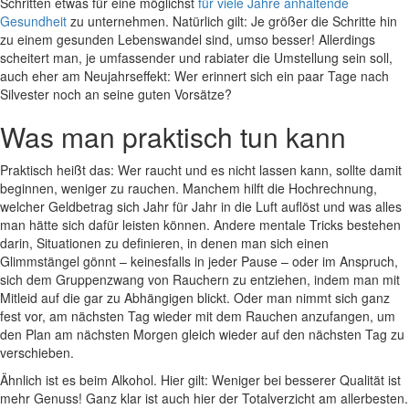
Schritten etwas für eine möglichst
für viele Jahre anhaltende
Gesundheit
zu unternehmen. Natürlich gilt: Je größer die Schritte hin
zu einem gesunden Lebenswandel sind, umso besser! Allerdings
scheitert man, je umfassender und rabiater die Umstellung sein soll,
auch eher am Neujahrseffekt: Wer erinnert sich ein paar Tage nach
Silvester noch an seine guten Vorsätze?
Was man praktisch tun kann
Praktisch heißt das: Wer raucht und es nicht lassen kann, sollte damit
beginnen, weniger zu rauchen. Manchem hilft die Hochrechnung,
welcher Geldbetrag sich Jahr für Jahr in die Luft auflöst und was alles
man hätte sich dafür leisten können. Andere mentale Tricks bestehen
darin, Situationen zu definieren, in denen man sich einen
Glimmstängel gönnt – keinesfalls in jeder Pause – oder im Anspruch,
sich dem Gruppenzwang von Rauchern zu entziehen, indem man mit
Mitleid auf die gar zu Abhängigen blickt. Oder man nimmt sich ganz
fest vor, am nächsten Tag wieder mit dem Rauchen anzufangen, um
den Plan am nächsten Morgen gleich wieder auf den nächsten Tag zu
verschieben.
Ähnlich ist es beim Alkohol. Hier gilt: Weniger bei besserer Qualität ist
mehr Genuss! Ganz klar ist auch hier der Totalverzicht am allerbesten.