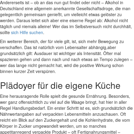
Andererseits ist – ob an das nun gut findet oder nicht – Alkohol in
Deutschland eine allgemein anerkannte Gesellschaftsdroge, die man
gelegentlich gemeinsam genießt, um vielleicht etwas gelöster zu
werden. Daraus leitet sich aber eine eiserne Regel ab: Alkohol nicht
täglich und niemals alleine! Wer das im Selbstversuch nicht durchhält,
sollte
sich Hilfe suchen
.
Ein weiterer Bereich, der für viele gilt, ist, sich mehr Bewegung zu
verschaffen. Das ist natürlich vom Lebensalter abhängig,aber
grundsätzlich gilt: Ausdauer ist wichtiger als Intensität. Öfter mal
spazieren gehen und dann nach und nach etwas an Tempo zulegen –
wer das lange nicht gemacht hat, wird die positive Wirkung schon
binnen kurzer Zeit verspüren.
Plädoyer für die eigene Küche
Eine herausragende Rolle spielt die gesunde Ernährung. Besonders,
wer ganz offensichtlich zu viel auf die Waage bringt, hat hier in aller
Regel Handlungsbedarf. Ein erster Schritt ist es, sich grundsätzlich die
Nährwertangaben auf verpackten Lebensmitteln anzuschauen. Oft
reicht ein Blick auf den Zuckergehalt und die Kohlenhydrate, die vom
Körper in Zucker umgewandelt werden, um so manches
appetitanregend verpackte Produkt – oft Fertignahrungsmittel –