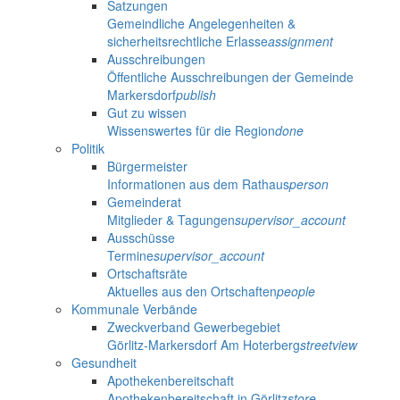
Satzungen
Gemeindliche Angelegenheiten &
sicherheitsrechtliche Erlasse
assignment
Ausschreibungen
Öffentliche Ausschreibungen der Gemeinde
Markersdorf
publish
Gut zu wissen
Wissenswertes für die Region
done
Politik
Bürgermeister
Informationen aus dem Rathaus
person
Gemeinderat
Mitglieder & Tagungen
supervisor_account
Ausschüsse
Termine
supervisor_account
Ortschaftsräte
Aktuelles aus den Ortschaften
people
Kommunale Verbände
Zweckverband Gewerbegebiet
Görlitz-Markersdorf Am Hoterberg
streetview
Gesundheit
Apothekenbereitschaft
Apothekenbereitschaft in Görlitz
store