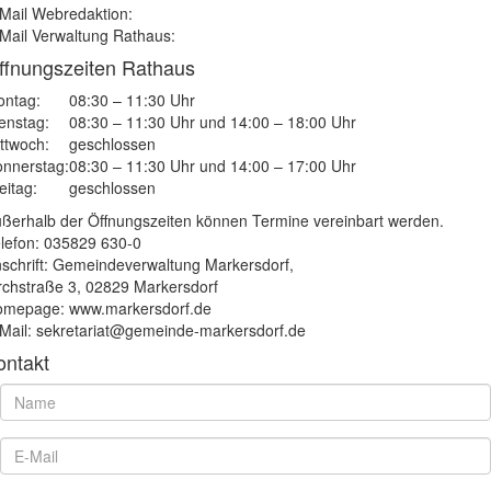
Mail Webredaktion:
Mail Verwaltung Rathaus:
ffnungszeiten Rathaus
ntag:
08:30 – 11:30 Uhr
enstag:
08:30 – 11:30 Uhr und 14:00 – 18:00 Uhr
ttwoch:
geschlossen
nnerstag:
08:30 – 11:30 Uhr und 14:00 – 17:00 Uhr
eitag:
geschlossen
ßerhalb der Öffnungszeiten können Termine vereinbart werden.
lefon: 035829 630-0
schrift: Gemeindeverwaltung Markersdorf,
rchstraße 3, 02829 Markersdorf
mepage: www.markersdorf.de
Mail: sekretariat@gemeinde-markersdorf.de
ontakt