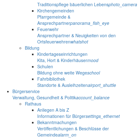
Traditionspflege bäuerlichen Lebens
photo_camera
Kirchengemeinden
Pfarrgemeinde &
Ansprechpartner
panorama_fish_eye
Feuerwehr
Ansprechpartner & Neuigkeiten von den
Ortsfeuerwehren
whatshot
Bildung
Kindertageseinrichtungen
Kita, Hort & Kinderhäuser
mood
Schulen
Bildung ohne weite Wege
school
Fahrbibliothek
Standorte & Ausleihzeiten
airport_shuttle
Bürgerservice
Verwaltung, Gesundheit & Politik
account_balance
Rathaus
Anliegen A bis Z
Informationen für Bürger
settings_ethernet
Bekanntmachungen
Veröffentlichungen & Beschlüsse der
Gemeinde
alarm_on