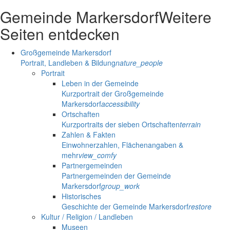
Gemeinde Markersdorf
Weitere
Seiten entdecken
Großgemeinde Markersdorf
Portrait, Landleben & Bildung
nature_people
Portrait
Leben in der Gemeinde
Kurzportrait der Großgemeinde
Markersdorf
accessibility
Ortschaften
Kurzportraits der sieben Ortschaften
terrain
Zahlen & Fakten
Einwohnerzahlen, Flächenangaben &
mehr
view_comfy
Partnergemeinden
Partnergemeinden der Gemeinde
Markersdorf
group_work
Historisches
Geschichte der Gemeinde Markersdorf
restore
Kultur / Religion / Landleben
Museen