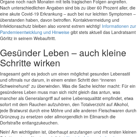
Organe noch nach Monaten mit teils tragischen Folgen angreifen.
Nach unterschiedlichen Angaben sind bis zu über 60 Prozent aller, die
eine akute Covid-19 Erkrankung – auch bei nur leichten Symptomen –
überstanden haben, davon betroffen. Kontaktvermeidung und
Infektionsschutz bleiben also vorerst extrem wichtig!
Informationen zur
Pandemieentwicklung und Hinweise
gibt stets aktuell das Landratsamt
Görlitz in seinem Webauftritt.
Gesünder Leben – auch kleine
Schritte wirken
Insgesamt geht es jedoch um einen möglichst gesunden Lebensstil
und oftmals nur darum, in einem ersten Schritt den “inneren
Schweinehund” zu überwinden. Was die Sache leichter macht: Für ein
gesünderes Leben muss man sich nicht gleich das antun, was
mancher als Generalangriff auf seine Lebensqualität empfindet, etwa
sofort mit dem Rauchen aufzuhören, den Totalverzicht auf Alkohol,
jede Bratwurst durch eine Möhre und alle anderen Fleischwaren durch
Grünzeug zu ersetzen oder allmorgendlich im Eilmarsch die
Dorfstraße entlangzukeuchen.
Nein! Am wichtigsten ist, überhaupt anzufangen und mit ersten kleinen