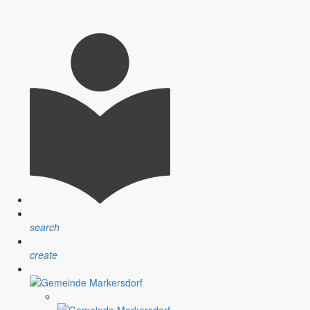
anzusprechen. Bei einer beginnenden manisch-depressive Störung –
facht beschrieben – der Wechsel zwischen manischen Phasen, in denen
ung informieren
, damit den Betroffenen Zugang zu ärztlicher Hilfe
e ein Stück Lebensqualität zurückbringen, insbesondere dann, wenn
nahestehenden Personen im Verwandten- und Freundeskreis darauf zu
hubs benötigen, um die Sprechstunde aufzusuchen und über ihre
delholz nachhelfen, was dann nur unnütz die Kapazitäten der
search
create