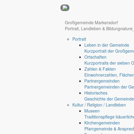
Anzeigen
Großgemeinde Markersdorf
Portrait, Landleben & Bildung
nature
Hotel Manhattan New York
Hotel Nürnberg
Portrait
Regional werben auf markersdorf.de!
anzeigen@gemeinde-markers
Leben in der Gemeinde
Home
Kurzportrait der Großgem
Markersdorf
Ortschaften
Deutsch-Paulsdorf
Kurzportraits der sieben 
Holtendorf
Zahlen & Fakten
Gersdorf
Einwohnerzahlen, Fläche
Partnergemeinden
Partnergemeinden der Ge
Friedersdorf
Historisches
Geschichte der Gemeinde
Kultur / Religion / Landleben
Pfaffendorf
Museen
Jauernick-Buschbach
Traditionspflege bäuerlic
2023: Mach was draus!
Kirchengemeinden
Pfarrgemeinde & Ansprec