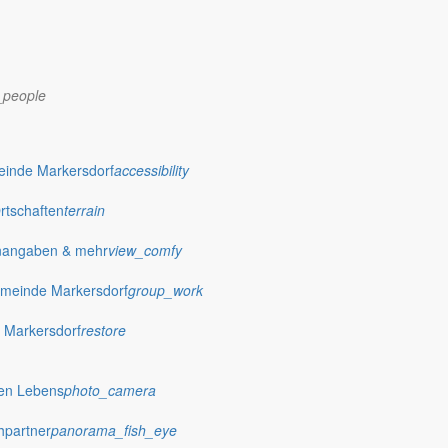
_people
dorf.de
einde Markersdorf
accessibility
Ortschaften
terrain
nangaben & mehr
view_comfy
meinde Markersdorf
group_work
 Markersdorf
restore
hen Lebens
photo_camera
hpartner
panorama_fish_eye