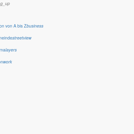
ng_up
st Food und Alkohol zunehmend weglassen, den Spaß an gesunder
t selbst ein wenig in Zugzwang bringen. Allerdings kann mancher
ser, als gar nichts zu unternehmen.
n von A bis Z
business
meinde
streetview
ima
layers
 verstandenes Zeitmanagement noch mehr erhöhen. Das Internet ist voll
en brauchen, um ihr Leistungspotential zu entfalten. Werden hohe
on
work
afür aber ständig unterfordert zu sein.
jedem mit, um damit vor allem in der Arbeitswelt zu zeigen, wie wichtig
ergänzt durch schlechte Mitarbeiterführung oder eine schwierige
s Burnouts, des auch Erschöpfungsdepression genannten Gefühls des
en sehr verbunden fühlt, sollte mit einem Arzt darüber sprechen.
schläge wohlmeinender Freunde können das Arztgespräch –