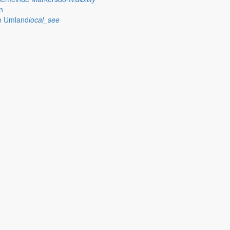
n
im Umland
local_see
nde ein
einem Elternteil am ersten und dritten Donnerstag im Monat von 9 bis 1
tionen
 Jauernick-Buschbach Fahrradreparatursäulen an zentralen Stellen err
bereich