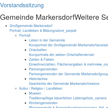
Vorstandssitzung
Gemeinde Markersdorf
Weitere S
Großgemeinde Markersdorf
Portrait, Landleben & Bildung
nature_people
Portrait
Leben in der Gemeinde
Kurzportrait der Großgemeinde Markersdorf
accessib
Ortschaften
Kurzportraits der sieben Ortschaften
terrain
Zahlen & Fakten
Einwohnerzahlen, Flächenangaben & mehr
view_co
Partnergemeinden
Partnergemeinden der Gemeinde Markersdorf
grou
Historisches
Geschichte der Gemeinde Markersdorf
restore
Kultur / Religion / Landleben
Museen
Traditionspflege bäuerlichen Lebens
photo_camera
Kirchengemeinden
Pfarrgemeinde & Ansprechpartner
panorama_fish_