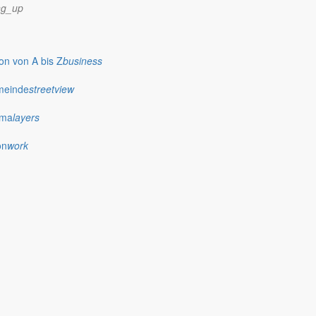
ng_up
n von A bis Z
business
meinde
streetview
ima
layers
ng kennenlernen, sich informieren und bei verschiedenen Angeboten
on
work