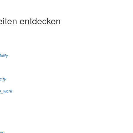
eiten entdecken
ility
mfy
p_work
eye