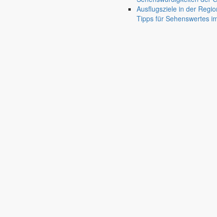
Unser Beratungsbus in Markersdorf
Ausflugsziele in der Regio
Tipps für Sehenswertes 
70 Jahre Jubiläumsturniere
Kinderhaus „Wirbelwind“ lädt regelmäßig zur Schnupper- und Spielstu
Spielend die Kinderkrippe kennenlernen
Das Kinderhaus „Wirbelwind“ lädt Kinder von null bis drei Jahren mit 
31. Juli 2026
An zentralen Punkten in der Gemeinde Markersdorf
Errichtung von zwei Fahrrad-Reparatursta
Auf Anregung von Einwohnern sollen in den Ortsteilen Markersdorf und
15. Juli 2026
Mitglieder- und Wahlveranstaltung
Vereine
mehr aus diesem Themen