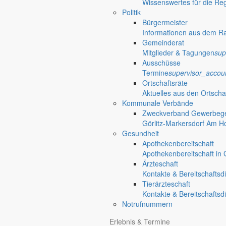
Eine Jury wird die eingereichten Bilder bewerten und die besten Moti
Wissenswertes für die Re
Ortschronist wünschen allen Teilnehmern viel Erfolg.
Politik
Bürgermeister
Nach einem Beitrag von J Lehmann, erschienen im Schöpsboten vom Mai 2024.
Informationen aus dem R
Verknüpfungen
Bilder aus Jauer
Gemeinderat
Mitglieder & Tagungen
sup
Ausschüsse
Termine
supervisor_accou
Jauernick-Buschbach e.V.
Ortschaftsräte
Aktuelles aus den Ortscha
Am Schwarzberg 2
Kommunale Verbände
02829 Jauernick-Buschbach
Zweckverband Gewerbege
Görlitz-Markersdorf Am H
phone
035829 60780
Gesundheit
email
verein@ja-bu.de
Apothekenbereitschaft
terrain
Apothekenbereitschaft in G
Ortschaften
Ärzteschaft
Kontakte & Bereitschaftsd
Ortschaften der Gemeinde Markersdorf
Tierärzteschaft
bubble_chart
Kontakte & Bereitschaftsd
Notrufnummern
Vereine
Erlebnis & Termine