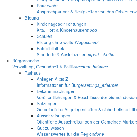
Feuerwehr
Ansprechpartner & Neuigkeiten von den Ortsfeuer
Bildung
Kindertageseinrichtungen
Kita, Hort & Kinderhäuser
mood
Schulen
Bildung ohne weite Wege
school
Fahrbibliothek
Standorte & Ausleihzeiten
airport_shuttle
Bürgerservice
Verwaltung, Gesundheit & Politik
account_balance
Rathaus
Anliegen A bis Z
Informationen für Bürger
settings_ethernet
Bekanntmachungen
Veröffentlichungen & Beschlüsse der Gemeinde
ala
Satzungen
Gemeindliche Angelegenheiten & sicherheitsrechtli
Ausschreibungen
Öffentliche Ausschreibungen der Gemeinde Marker
Gut zu wissen
Wissenswertes für die Region
done