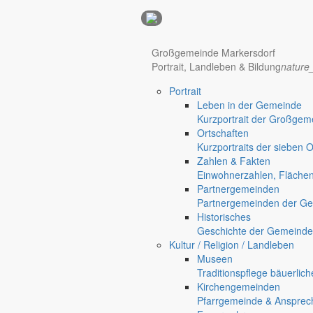
Anzeigen
Großgemeinde Markersdorf
Hotel Manhattan New York
Hotel Nürnberg
Portrait, Landleben & Bildung
nature
Portrait
Regional werben auf markersdorf.de!
anzeigen@gemeinde-markers
Leben in der Gemeinde
Home
Kurzportrait der Großgem
Markersdorf
Ortschaften
Deutsch-Paulsdorf
Kurzportraits der sieben 
Holtendorf
Zahlen & Fakten
Gersdorf
Einwohnerzahlen, Fläche
Partnergemeinden
Friedersdorf
Partnergemeinden der Ge
Pfaffendorf
Historisches
Jauernick-Buschbach
Geschichte der Gemeinde
Heimatkalender 2025
Kultur / Religion / Landleben
Museen
Bilder aus Jauernick-Busch
Traditionspflege bäuerlic
Kirchengemeinden
Pfarrgemeinde & Ansprec
Ortschaften