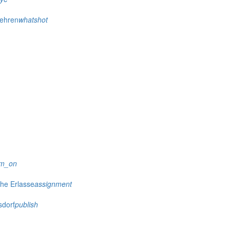
wehren
whatshot
rm_on
che Erlasse
assignment
sdorf
publish