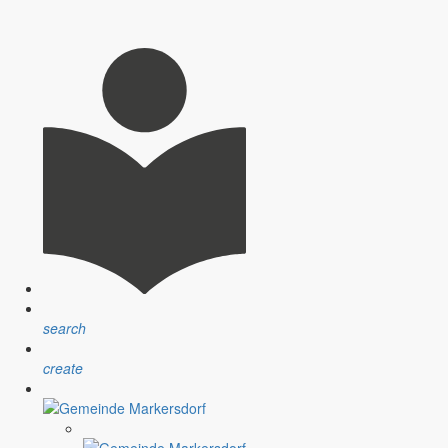
0.30 Uhr zur Schnupper- und Spielstunde ein.
ichtet werden.
search
create