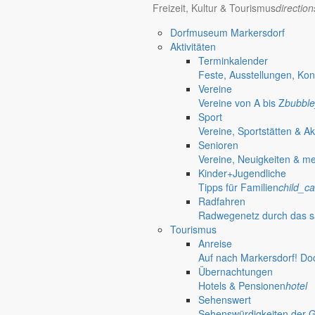
Freizeit, Kultur & Tourismus
directio
Vereine von A bis Z
Dorfmuseum Markersdorf
Ortschaften
mehr aus diesem Th
Aktivitäten
Terminkalender
Für kleine und große Gäste
Feste, Ausstellungen, Kon
Vereine
Tag der offenen Tür im Kinderhaus Wirbel
Vereine von A bis Z
bubble
Sport
Das Kinderhaus Wirbelwind lädt am 23. September 2026 von 15 bis 17 
Vereine, Sportstätten & Ak
mitmachen.
Senioren
Vereine, Neuigkeiten & m
Dorf- und Sportfest Friedersdorf
Kinder+Jugendliche
Tipps für Familien
child_ca
Trödelmarkt
Radfahren
Radwegenetz durch das s
Tourismus
Fahrradtour
Anreise
Auf nach Markersdorf! Do
Übernachtungen
OPEN AIR
Hotels & Pensionen
hotel
Sehenswert
Sehenswürdigkeiten der 