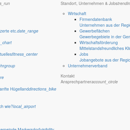
ns_run
Standort, Unternehmen & Jobs
trendi
Wirtschaft
emenbereich
Firmendatenbank
Unternehmen aus der Regio
zerte etc.
date_range
Gewerbeflächen
Gewerbegebiete in der Ge
wind
_chart
Wirtschaftsförderung
Mittelstandsfreundliches Kl
Uhr zu einem Tag der offenen Tür ein. Familien können die Einrichtu
tuelles
fitness_center
Jobs
Jobangebote aus der Regi
ehr
group
Unternehmerverband
Kontakt
re
Ansprechpartner
account_circle
anfte Hügelland
directions_bike
ch wie?
local_airport
Gemeinde Markersdorf
visibility