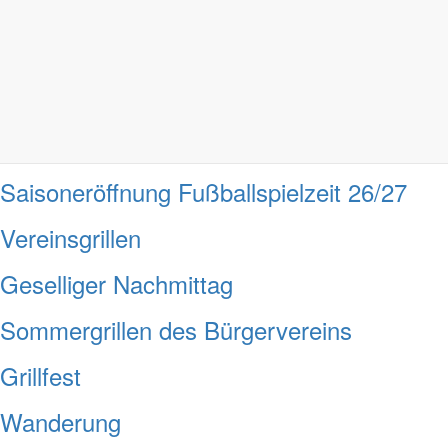
Stadtrundfahrt Görlitz
Dorf- und Sportfest Friedersdorf
Tagesfahrt Lausitzer Seenland
Saisoneröffnung Fußballspielzeit 26/27
Vereinsgrillen
Geselliger Nachmittag
Sommergrillen des Bürgervereins
Grillfest
Wanderung