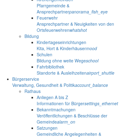
Pfarrgemeinde &
Ansprechpartner
panorama_fish_eye
Feuerwehr
Ansprechpartner & Neuigkeiten von den
Ortsfeuerwehren
whatshot
Bildung
Kindertageseinrichtungen
Kita, Hort & Kinderhäuser
mood
Schulen
Bildung ohne weite Wege
school
Fahrbibliothek
Standorte & Ausleihzeiten
airport_shuttle
Bürgerservice
Verwaltung, Gesundheit & Politik
account_balance
Rathaus
Anliegen A bis Z
Informationen für Bürger
settings_ethernet
Bekanntmachungen
Veröffentlichungen & Beschlüsse der
Gemeinde
alarm_on
Satzungen
Gemeindliche Angelegenheiten &