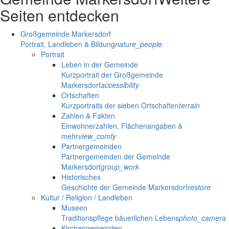
Seiten entdecken
Großgemeinde Markersdorf
Portrait, Landleben & Bildung
nature_people
Portrait
Leben in der Gemeinde
Kurzportrait der Großgemeinde
Markersdorf
accessibility
Ortschaften
Kurzportraits der sieben Ortschaften
terrain
Zahlen & Fakten
Einwohnerzahlen, Flächenangaben &
mehr
view_comfy
Partnergemeinden
Partnergemeinden der Gemeinde
Markersdorf
group_work
Historisches
Geschichte der Gemeinde Markersdorf
restore
Kultur / Religion / Landleben
Museen
Traditionspflege bäuerlichen Lebens
photo_camera
Kirchengemeinden