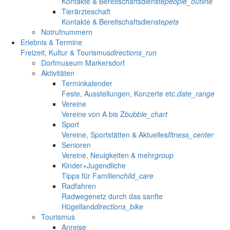
Kontakte & Bereitschaftsdienste
people_outline
Tierärzteschaft
Kontakte & Bereitschaftsdienste
pets
Notrufnummern
Erlebnis & Termine
Freizeit, Kultur & Tourismus
directions_run
Dorfmuseum Markersdorf
Aktivitäten
Terminkalender
Feste, Ausstellungen, Konzerte etc.
date_range
Vereine
Vereine von A bis Z
bubble_chart
Sport
Vereine, Sportstätten & Aktuelles
fitness_center
Senioren
Vereine, Neuigkeiten & mehr
group
Kinder+Jugendliche
Tipps für Familien
child_care
Radfahren
Radwegenetz durch das sanfte
Hügelland
directions_bike
Tourismus
Anreise