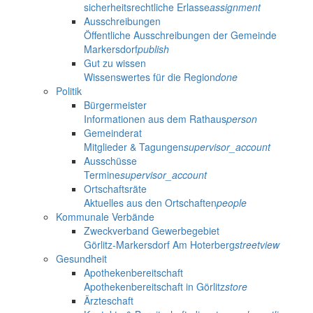
sicherheitsrechtliche Erlasse
assignment
Ausschreibungen
Öffentliche Ausschreibungen der Gemeinde
Markersdorf
publish
Gut zu wissen
Wissenswertes für die Region
done
Politik
Bürgermeister
Informationen aus dem Rathaus
person
Gemeinderat
Mitglieder & Tagungen
supervisor_account
Ausschüsse
Termine
supervisor_account
Ortschaftsräte
Aktuelles aus den Ortschaften
people
Kommunale Verbände
Zweckverband Gewerbegebiet
Görlitz-Markersdorf Am Hoterberg
streetview
Gesundheit
Apothekenbereitschaft
Apothekenbereitschaft in Görlitz
store
Ärzteschaft