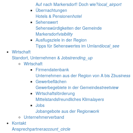
Auf nach Markersdorf! Doch wie?
local_airport
Übernachtungen
Hotels & Pensionen
hotel
Sehenswert
Sehenswürdigkeiten der Gemeinde
Markersdorf
visibility
Ausflugsziele in der Region
Tipps für Sehenswertes im Umland
local_see
Wirtschaft
Standort, Unternehmen & Jobs
trending_up
Wirtschaft
Firmendatenbank
Unternehmen aus der Region von A bis Z
business
Gewerbeflächen
Gewerbegebiete in der Gemeinde
streetview
Wirtschaftsförderung
Mittelstandsfreundliches Klima
layers
Jobs
Jobangebote aus der Region
work
Unternehmerverband
Kontakt
Ansprechpartner
account_circle