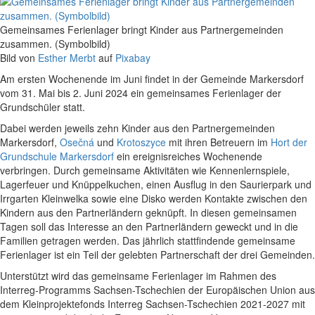
Gemeinsames Ferienlager bringt Kinder aus Partnergemeinden
zusammen. (Symbolbild)
Bild von
Esther Merbt
auf
Pixabay
Am ersten Wochenende im Juni findet in der Gemeinde Markersdorf
vom 31. Mai bis 2. Juni 2024 ein gemeinsames Ferienlager der
Grundschüler statt.
Dabei werden jeweils zehn Kinder aus den Partnergemeinden
Markersdorf,
Osečná
und
Krotoszyce
mit ihren Betreuern im
Hort der
Grundschule Markersdorf
ein ereignisreiches Wochenende
verbringen. Durch gemeinsame Aktivitäten wie Kennenlernspiele,
Lagerfeuer und Knüppelkuchen, einen Ausflug in den Saurierpark und
Irrgarten Kleinwelka sowie eine Disko werden Kontakte zwischen den
Kindern aus den Partnerländern geknüpft. In diesen gemeinsamen
Tagen soll das Interesse an den Partnerländern geweckt und in die
Familien getragen werden. Das jährlich stattfindende gemeinsame
Ferienlager ist ein Teil der gelebten Partnerschaft der drei Gemeinden.
Unterstützt wird das gemeinsame Ferienlager im Rahmen des
Interreg-Programms Sachsen-Tschechien der Europäischen Union aus
dem Kleinprojektefonds Interreg Sachsen-Tschechien 2021-2027 mit