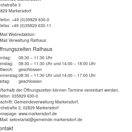
rchstraße 3
829 Markersdorf
lefon: +49 (0)35829 630-0
lefax: +49 (0)35829 630-11
Mail Webredaktion:
Mail Verwaltung Rathaus:
ffnungszeiten Rathaus
ntag:
08:30 – 11:30 Uhr
enstag:
08:30 – 11:30 Uhr und 14:00 – 18:00 Uhr
ttwoch:
geschlossen
nnerstag:
08:30 – 11:30 Uhr und 14:00 – 17:00 Uhr
eitag:
geschlossen
ßerhalb der Öffnungszeiten können Termine vereinbart werden.
lefon: 035829 630-0
schrift: Gemeindeverwaltung Markersdorf,
rchstraße 3, 02829 Markersdorf
mepage: www.markersdorf.de
Mail: sekretariat@gemeinde-markersdorf.de
ontakt