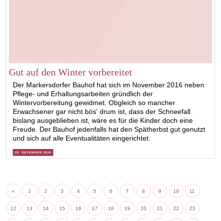
Gut auf den Winter vorbereitet
Der Markersdorfer Bauhof hat sich im November 2016 neben
Pflege- und Erhaltungsarbeiten gründlich der
Wintervorbereitung gewidmet. Obgleich so mancher
Erwachsener gar nicht bös' drum ist, dass der Schneefall
bislang ausgeblieben ist, wäre es für die Kinder doch eine
Freude. Der Bauhof jedenfalls hat den Spätherbst gut genutzt
und sich auf alle Eventualitäten eingerichtet.
28. DEZEMBER 2016
«
1
2
3
4
5
6
7
8
9
10
11
12
13
14
15
16
17
18
19
20
21
22
23