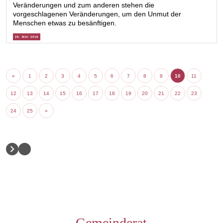
Veränderungen und zum anderen stehen die
vorgeschlagenen Veränderungen, um den Unmut der
Menschen etwas zu besänftigen.
29. MAI 2018
«
1
2
3
4
5
6
7
8
9
10
11
12
13
14
15
16
17
18
19
20
21
22
23
24
25
»
Gemeinderat