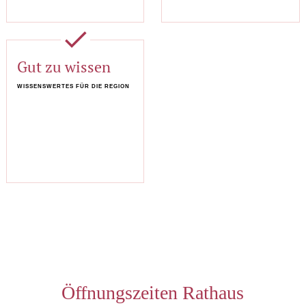
done
Gut zu wissen
WISSENSWERTES FÜR DIE REGION
Öffnungszeiten Rathaus