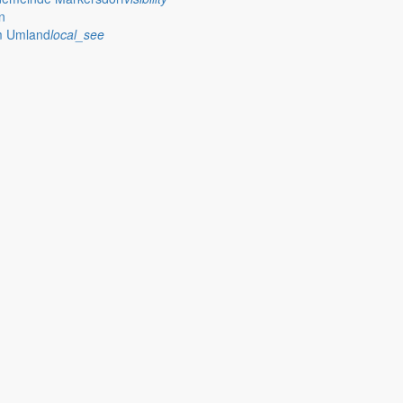
n
im Umland
local_see