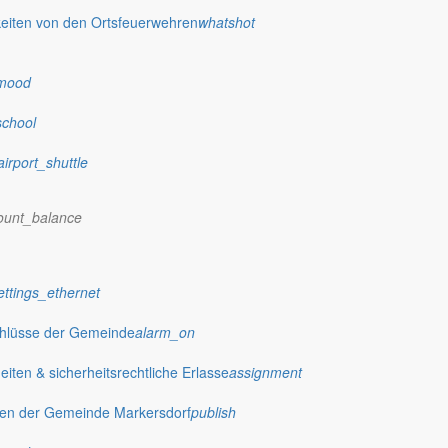
eiten von den Ortsfeuerwehren
whatshot
dorf.de
mood
school
airport_shuttle
ount_balance
ettings_ethernet
chlüsse der Gemeinde
alarm_on
ten & sicherheitsrechtliche Erlasse
assignment
gen der Gemeinde Markersdorf
publish