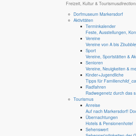
Freizeit, Kultur & Tourismus
directio
Dorfmuseum Markersdorf
Aktivitäten
Terminkalender
Feste, Ausstellungen, Kon
Vereine
Vereine von A bis Z
bubble
Sport
Vereine, Sportstätten & Ak
Senioren
Vereine, Neuigkeiten & m
Kinder+Jugendliche
Tipps für Familien
child_ca
Radfahren
Radwegenetz durch das s
Tourismus
Anreise
Auf nach Markersdorf! Do
Übernachtungen
Hotels & Pensionen
hotel
Sehenswert
Sehenswürdigkeiten der 