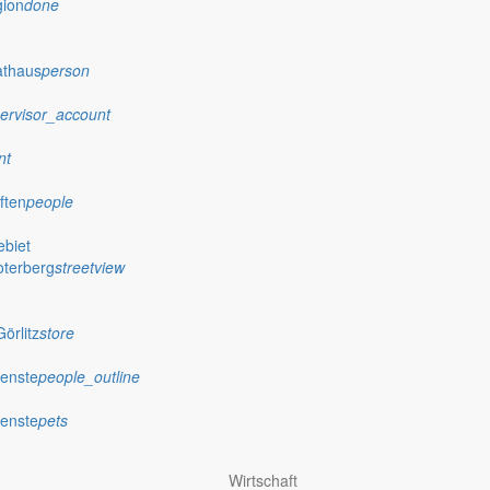
gion
done
athaus
person
ervisor_account
nt
ften
people
biet
oterberg
streetview
örlitz
store
ienste
people_outline
ienste
pets
Wirtschaft