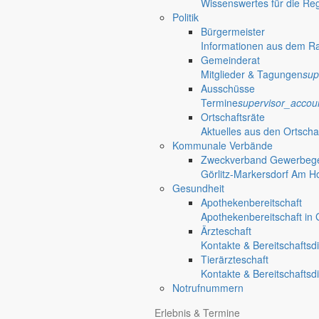
Wissenswertes für die Re
Politik
Bürgermeister
Informationen aus dem R
Gemeinderat
Mitglieder & Tagungen
sup
Ausschüsse
Termine
supervisor_accou
Ortschaftsräte
Aktuelles aus den Ortscha
Kommunale Verbände
Zweckverband Gewerbege
Görlitz-Markersdorf Am H
Gesundheit
Apothekenbereitschaft
Apothekenbereitschaft in G
Ärzteschaft
Kontakte & Bereitschaftsd
Tierärzteschaft
Kontakte & Bereitschaftsd
Notrufnummern
Erlebnis & Termine