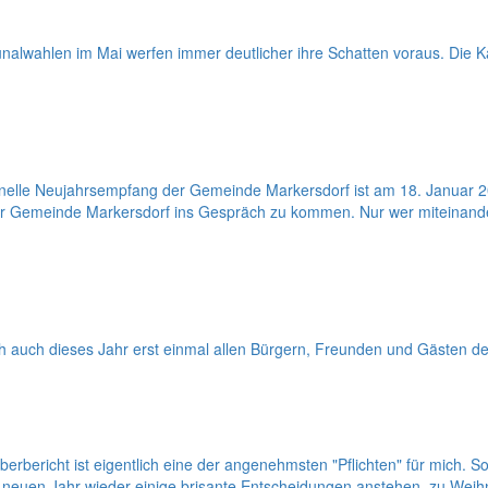
lwahlen im Mai werfen immer deutlicher ihre Schatten voraus. Die Ka
onelle Neujahrsempfang der Gemeinde Markersdorf ist am 18. Januar 
er Gemeinde Markersdorf ins Gespräch zu kommen. Nur wer miteinander
ich auch dieses Jahr erst einmal allen Bürgern, Freunden und Gästen 
bericht ist eigentlich eine der angenehmsten "Pflichten" für mich. S
uen Jahr wieder einige brisante Entscheidungen anstehen, zu Weihna