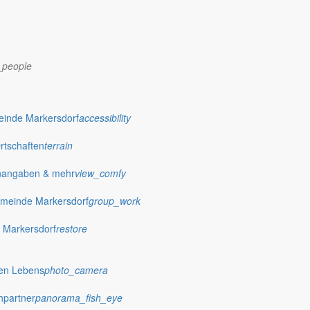
_people
einde Markersdorf
accessibility
Ortschaften
terrain
nangaben & mehr
view_comfy
meinde Markersdorf
group_work
 Markersdorf
restore
hen Lebens
photo_camera
hpartner
panorama_fish_eye