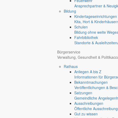
Feuerwehr
Ansprechpartner & Neuigk
Bildung
Hotel Manhattan New York
Hotel Nürnberg
Kindertageseinrichtungen
Regional werben auf markersdorf.de!
anzeigen@gemeinde-markers
Kita, Hort & Kinderhäuser
Schulen
Home
Bildung ohne weite Wege
chevron_right
Bürgerservice
Fahrbibliothek
chevron_right
Rathaus
Standorte & Ausleihzeiten
Markersdorf
Bürgerservice
Deutsch-Paulsdorf
Verwaltung, Gesundheit & Politik
acc
Rathaus
Anliegen A bis Z
Informationen für Bürger
s
Bekanntmachungen
Veröffentlichungen & Bes
Satzungen
Gemeindliche Angelegenhei
Ausschreibungen
Öffentliche Ausschreibun
Gut zu wissen