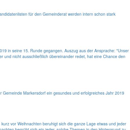
ndidatenlisten für den Gemeinderat werden intern schon stark
2019 in seine 15. Runde gegangen. Auszug aus der Ansprache: "Unser
 und nicht ausschließlich übereinander redet, hat eine Chance den
der Gemeinde Markersdorf ein gesundes und erfolgreiches Jahr 2019
o kurz vor Weihnachten beruhigt sich die ganze Lage etwas und jeder
chten bemüht sich ein jeder, solche Themen in den Hintergrund zu