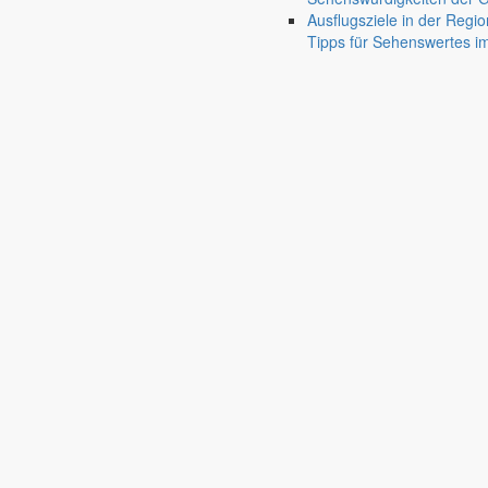
Ausflugsziele in der Regio
Tipps für Sehenswertes 
Holtendorf
Gersdorf
Friedersdorf
Pfaffendorf
Jauernick-Buschbach