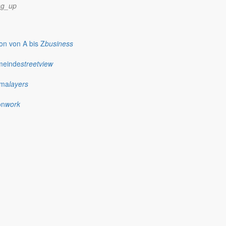
ng_up
n von A bis Z
business
meinde
streetview
ima
layers
on
work