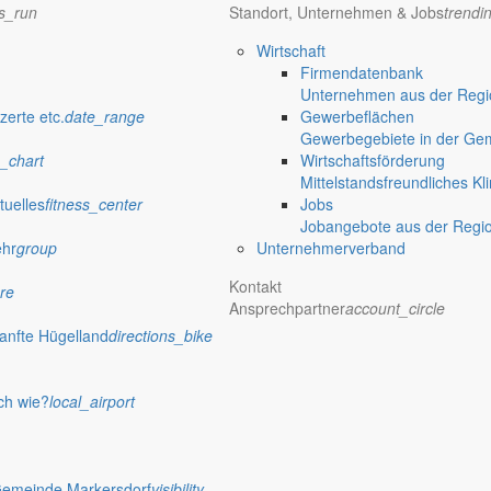
ns_run
Standort, Unternehmen & Jobs
trendi
Wirtschaft
Firmendatenbank
Unternehmen aus der Regio
zerte etc.
date_range
Gewerbeflächen
Gewerbegebiete in der Ge
_chart
Wirtschaftsförderung
Mittelstandsfreundliches Kl
tuelles
fitness_center
Jobs
Jobangebote aus der Regi
ehr
group
Unternehmerverband
Kontakt
re
Ansprechpartner
account_circle
anfte Hügelland
directions_bike
ch wie?
local_airport
Gemeinde Markersdorf
visibility