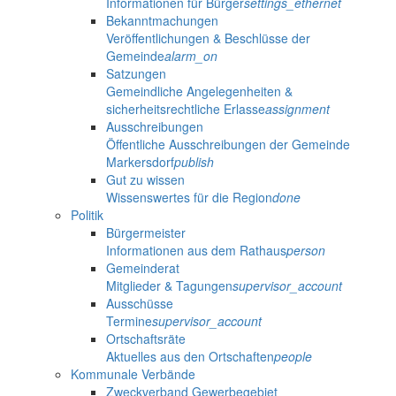
Informationen für Bürger
settings_ethernet
Bekanntmachungen
Veröffentlichungen & Beschlüsse der
Gemeinde
alarm_on
Satzungen
Gemeindliche Angelegenheiten &
sicherheitsrechtliche Erlasse
assignment
Ausschreibungen
Öffentliche Ausschreibungen der Gemeinde
Markersdorf
publish
Gut zu wissen
Wissenswertes für die Region
done
Politik
Bürgermeister
Informationen aus dem Rathaus
person
Gemeinderat
Mitglieder & Tagungen
supervisor_account
Ausschüsse
Termine
supervisor_account
Ortschaftsräte
Aktuelles aus den Ortschaften
people
Kommunale Verbände
Zweckverband Gewerbegebiet