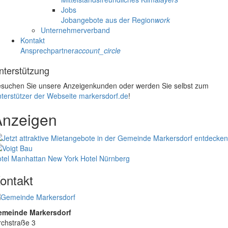
Jobs
Jobangebote aus der Region
work
Unternehmerverband
Kontakt
Ansprechpartner
account_circle
nterstützung
suchen Sie unsere Anzeigenkunden oder werden Sie selbst zum
terstützer der Webseite markersdorf.de
!
Anzeigen
tel Manhattan New York
Hotel Nürnberg
ontakt
emeinde Markersdorf
rchstraße 3