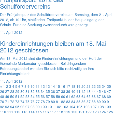
Schulfördervereins
Der Frühjahrsputz des Schulfördervereins am Samstag, dem 21. April
2012, ab 10 Uhr, stattfinden. Treffpunkt ist der Haupteingang der
Schule. Für eine Stärkung zwischendurch wird gesorgt.
11. April 2012
Kindereinrichtungen bleiben am 18. Mai
2012 geschlossen
Am 18. Mai 2012 sind die Kindereinrichtungen und der Hort der
Gemeinde Markersdorf geschlossen. Bei dringendem
Betreuungsbedarf wenden Sie sich bitte rechtzeitig an Ihre
Einrichtungsleiterin.
11. April 2012
«
1
2
3
4
5
6
7
8
9
10
11
12
13
14
15
16
17
18
19
20
21
22
23
24
25
26
27
28
29
30
31
32
33
34
35
36
37
38
39
40
41
42
43
44
45
46
47
48
49
50
51
52
53
54
55
56
57
58
59
60
61
62
63
64
65
66
67
68
69
70
71
72
73
74
75
76
77
78
79
80
81
82
83
84
85
86
87
88
89
90
91
92
93
94
95
96
97
98
99
100
101
102
103
104
105
106
107
108
109
110
111
112
113
114
115
116
117
118
119
120
121
122
123
124
125