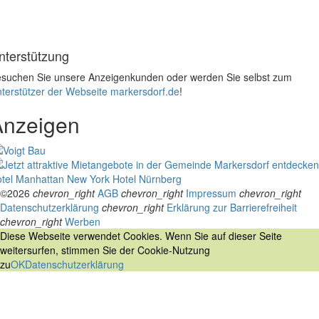
nterstützung
suchen Sie unsere Anzeigenkunden oder werden Sie selbst zum
terstützer der Webseite markersdorf.de
!
Anzeigen
tel Manhattan New York
Hotel Nürnberg
©2026
chevron_right
AGB
chevron_right
Impressum
chevron_right
Datenschutzerklärung
chevron_right
Erklärung zur Barrierefreiheit
chevron_right
Werben
Diese Webseite verwendet Cookies. Wenn Sie auf dieser Seite
weitersurfen, stimmen Sie der Cookie-Nutzung
zu
OK
Datenschutzerklärung