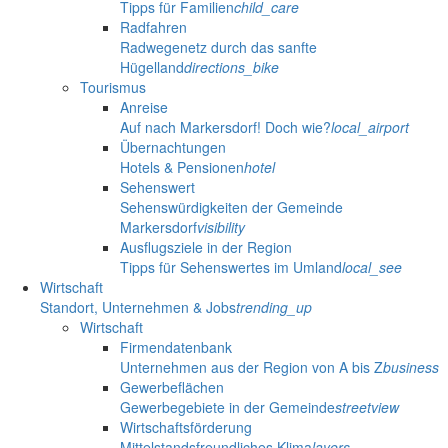
Tipps für Familien
child_care
Radfahren
Radwegenetz durch das sanfte
Hügelland
directions_bike
Tourismus
Anreise
Auf nach Markersdorf! Doch wie?
local_airport
Übernachtungen
Hotels & Pensionen
hotel
Sehenswert
Sehenswürdigkeiten der Gemeinde
Markersdorf
visibility
Ausflugsziele in der Region
Tipps für Sehenswertes im Umland
local_see
Wirtschaft
Standort, Unternehmen & Jobs
trending_up
Wirtschaft
Firmendatenbank
Unternehmen aus der Region von A bis Z
business
Gewerbeflächen
Gewerbegebiete in der Gemeinde
streetview
Wirtschaftsförderung
Mittelstandsfreundliches Klima
layers