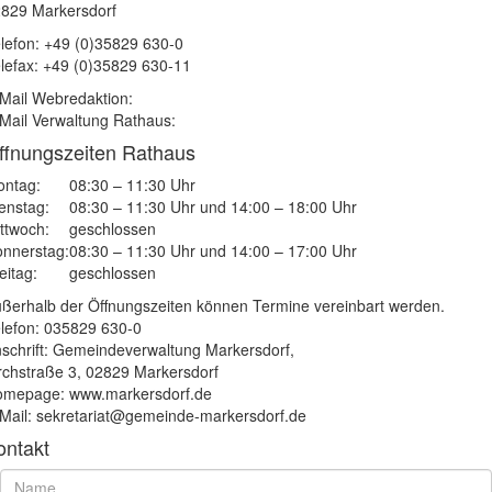
829 Markersdorf
lefon: +49 (0)35829 630-0
lefax: +49 (0)35829 630-11
Mail Webredaktion:
Mail Verwaltung Rathaus:
ffnungszeiten Rathaus
ntag:
08:30 – 11:30 Uhr
enstag:
08:30 – 11:30 Uhr und 14:00 – 18:00 Uhr
ttwoch:
geschlossen
nnerstag:
08:30 – 11:30 Uhr und 14:00 – 17:00 Uhr
eitag:
geschlossen
ßerhalb der Öffnungszeiten können Termine vereinbart werden.
lefon: 035829 630-0
schrift: Gemeindeverwaltung Markersdorf,
rchstraße 3, 02829 Markersdorf
mepage: www.markersdorf.de
Mail: sekretariat@gemeinde-markersdorf.de
ontakt