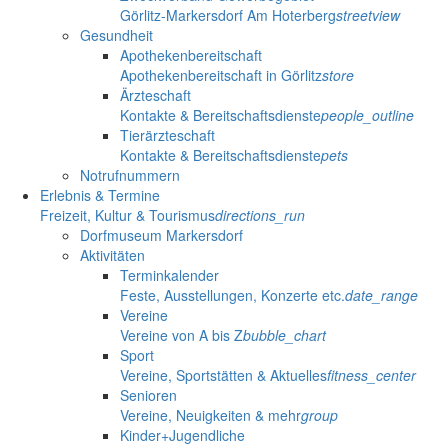
Görlitz-Markersdorf Am Hoterberg
streetview
Gesundheit
Apothekenbereitschaft
Apothekenbereitschaft in Görlitz
store
Ärzteschaft
Kontakte & Bereitschaftsdienste
people_outline
Tierärzteschaft
Kontakte & Bereitschaftsdienste
pets
Notrufnummern
Erlebnis & Termine
Freizeit, Kultur & Tourismus
directions_run
Dorfmuseum Markersdorf
Aktivitäten
Terminkalender
Feste, Ausstellungen, Konzerte etc.
date_range
Vereine
Vereine von A bis Z
bubble_chart
Sport
Vereine, Sportstätten & Aktuelles
fitness_center
Senioren
Vereine, Neuigkeiten & mehr
group
Kinder+Jugendliche