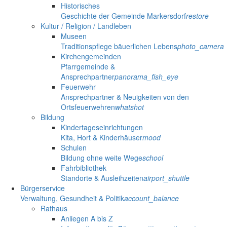
Historisches
Geschichte der Gemeinde Markersdorf
restore
Kultur / Religion / Landleben
Museen
Traditionspflege bäuerlichen Lebens
photo_camera
Kirchengemeinden
Pfarrgemeinde &
Ansprechpartner
panorama_fish_eye
Feuerwehr
Ansprechpartner & Neuigkeiten von den
Ortsfeuerwehren
whatshot
Bildung
Kindertageseinrichtungen
Kita, Hort & Kinderhäuser
mood
Schulen
Bildung ohne weite Wege
school
Fahrbibliothek
Standorte & Ausleihzeiten
airport_shuttle
Bürgerservice
Verwaltung, Gesundheit & Politik
account_balance
Rathaus
Anliegen A bis Z