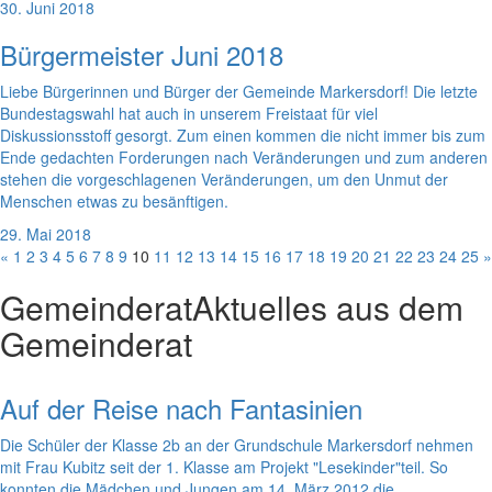
30. Juni 2018
Bürgermeister Juni 2018
Liebe Bürgerinnen und Bürger der Gemeinde Markersdorf! Die letzte
Bundestagswahl hat auch in unserem Freistaat für viel
Diskussionsstoff gesorgt. Zum einen kommen die nicht immer bis zum
Ende gedachten Forderungen nach Veränderungen und zum anderen
stehen die vorgeschlagenen Veränderungen, um den Unmut der
Menschen etwas zu besänftigen.
29. Mai 2018
«
1
2
3
4
5
6
7
8
9
10
11
12
13
14
15
16
17
18
19
20
21
22
23
24
25
»
Gemeinderat
Aktuelles aus dem
Gemeinderat
Auf der Reise nach Fantasinien
Die Schüler der Klasse 2b an der Grundschule Markersdorf nehmen
mit Frau Kubitz seit der 1. Klasse am Projekt "Lesekinder"teil. So
konnten die Mädchen und Jungen am 14. März 2012 die