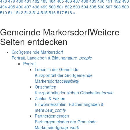
478
479
480
481
482
483
484
485
486
487
488
489
490
491
492
493
494
495
496
497
498
499
500
501
502
503
504
505
506
507
508
509
510
511
512
513
514
515
516
517
518
»
Gemeinde Markersdorf
Weitere
Seiten entdecken
Großgemeinde Markersdorf
Portrait, Landleben & Bildung
nature_people
Portrait
Leben in der Gemeinde
Kurzportrait der Großgemeinde
Markersdorf
accessibility
Ortschaften
Kurzportraits der sieben Ortschaften
terrain
Zahlen & Fakten
Einwohnerzahlen, Flächenangaben &
mehr
view_comfy
Partnergemeinden
Partnergemeinden der Gemeinde
Markersdorf
group_work