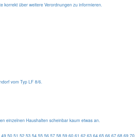
 korrekt über weitere Verordnungen zu informieren.
endorf vom Typ LF 8/6.
den einzelnen Haushalten scheinbar kaum etwas an.
49
50
51
52
53
54
55
56
57
58
59
60
61
62
63
64
65
66
67
68
69
70