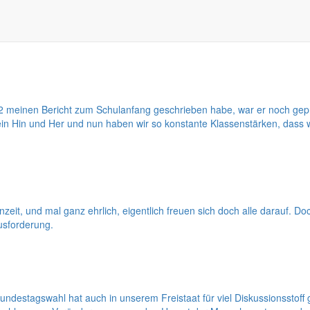
. Zumindestens nicht, was die Feriengestaltung anbelangt. Ein warmer
sfälle zu verzeichnen sind. Einige kontern und sagen: weniger Ertrag b
 meinen Bericht zum Schulanfang geschrieben habe, war er noch gepräg
ein Hin und Her und nun haben wir so konstante Klassenstärken, dass
eit, und mal ganz ehrlich, eigentlich freuen sich doch alle darauf. D
usforderung.
undestagswahl hat auch in unserem Freistaat für viel Diskussionssto