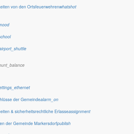
eiten von den Ortsfeuerwehren
whatshot
mood
school
 stellt das Rathaus Markersdorf viele Informationen online bereit. A
airport_shuttle
on Veröffentlichungen, die amtlich im “Schöpsboten – Dorfzeitung & Amt
dorfer Kirchtürme hinaus und Belange der Region und des Lebens im lä
ount_balance
och aufgenommen werden sollte!
ettings_ethernet
chlüsse der Gemeinde
alarm_on
publish
ten & sicherheitsrechtliche Erlasse
assignment
achungen
Ausschreibungen
gen der Gemeinde Markersdorf
publish
iedergabe amtlicher
Öffentliche Ausschreibungen de