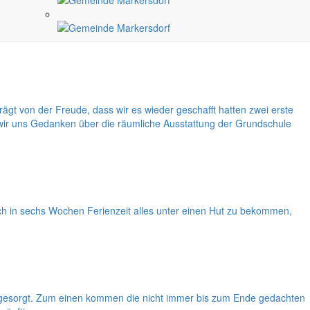
 langer Sommer - und trotzdem wird er von vielen unterschiedlich
ringt bessere Preise. Andere schieben wieder alles auf die
t von der Freude, dass wir es wieder geschafft hatten zwei erste
 wir uns Gedanken über die räumliche Ausstattung der Grundschule
och in sechs Wochen Ferienzeit alles unter einen Hut zu bekommen,
ff gesorgt. Zum einen kommen die nicht immer bis zum Ende gedachten