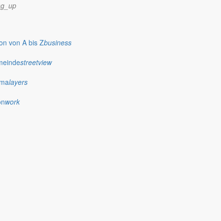
ng_up
n von A bis Z
business
ndidatenlisten für den Gemeinderat werden intern schon stark
meinde
streetview
ima
layers
on
work
2019 in seine 15. Runde gegangen. Auszug aus der Ansprache: "Unser
 und nicht ausschließlich übereinander redet, hat eine Chance den
der Gemeinde Markersdorf ein gesundes und erfolgreiches Jahr 2019