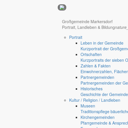
Anzeigen
Großgemeinde Markersdorf
Hotel Manhattan New York
Hotel Nürnberg
Portrait, Landleben & Bildung
nature
Portrait
Regional werben auf markersdorf.de!
anzeigen@gemeinde-markers
Leben in der Gemeinde
Kurzportrait der Großgem
Home
Ortschaften
chevron_right
Bürgerservice
Kurzportraits der sieben 
chevron_right
Rathaus
Zahlen & Fakten
Einwohnerzahlen, Fläche
Partnergemeinden
Markersdorf
Partnergemeinden der Ge
Historisches
Geschichte der Gemeinde
Deutsch-Paulsdorf
Kultur / Religion / Landleben
Museen
Traditionspflege bäuerlic
Holtendorf
Kirchengemeinden
Gersdorf
Pfarrgemeinde & Ansprec
Friedersdorf