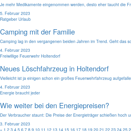
Je mehr Medikamente eingenommen werden, desto eher taucht die Frag
5. Februar 2023
Ratgeber Urlaub
Camping mit der Familie
Camping lag in den vergangenen beiden Jahren im Trend. Geht das so
4. Februar 2023
Freiwillige Feuerwehr Holtendorf
Neues Löschfahrzeug in Holtendorf
Vielleicht ist ja einigen schon ein großes Feuerwehrfahrzeug aufgefal
4. Februar 2023
Energie braucht jeder
Wie weiter bei den Energiepreisen?
Der Verbraucher staunt: Die Preise der Energieträger schießen hoch 
3. Februar 2023
«
1
2
3
4
5
6
7
8
9
10
11
12
13
14
15
16
17
18
19
20
21
22
23
24
25
2