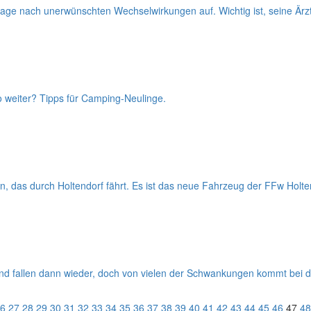
e nach unerwünschten Wechselwirkungen auf. Wichtig ist, seine Ärzte
 weiter? Tipps für Camping-Neulinge.
len, das durch Holtendorf fährt. Es ist das neue Fahrzeug der FFw Holt
und fallen dann wieder, doch von vielen der Schwankungen kommt bei 
6
27
28
29
30
31
32
33
34
35
36
37
38
39
40
41
42
43
44
45
46
47
48