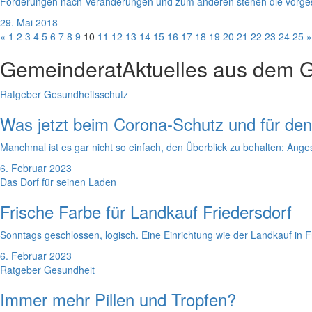
Forderungen nach Veränderungen und zum anderen stehen die vorge
29. Mai 2018
«
1
2
3
4
5
6
7
8
9
10
11
12
13
14
15
16
17
18
19
20
21
22
23
24
25
»
Gemeinderat
Aktuelles aus dem 
Ratgeber Gesundheitsschutz
Was jetzt beim Corona-Schutz und für den
Manchmal ist es gar nicht so einfach, den Überblick zu behalten: Ang
6. Februar 2023
Das Dorf für seinen Laden
Frische Farbe für Landkauf Friedersdorf
Sonntags geschlossen, logisch. Eine Einrichtung wie der Landkauf in Fr
6. Februar 2023
Ratgeber Gesundheit
Immer mehr Pillen und Tropfen?