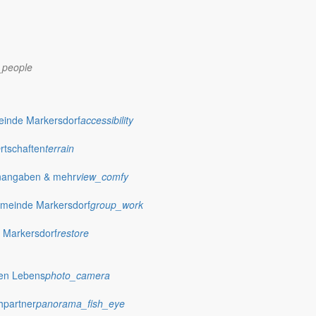
_people
dorf.de
einde Markersdorf
accessibility
Ortschaften
terrain
nangaben & mehr
view_comfy
meinde Markersdorf
group_work
 Markersdorf
restore
hen Lebens
photo_camera
hpartner
panorama_fish_eye