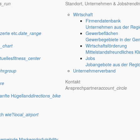
 Rathaus
ns_run
Standort, Unternehmen & Jobs
trendi
Wirtschaft
Firmendatenbank
Unternehmen aus der Regio
zerte etc.
date_range
Gewerbeflächen
lwahlen im Mai werfen immer deutlicher ihre Schatten voraus. Die Ka
Gewerbegebiete in der Ge
_chart
Wirtschaftsförderung
Mittelstandsfreundliches Kl
tuelles
fitness_center
Jobs
Jobangebote aus der Regi
ehr
group
Unternehmerverband
onelle Neujahrsempfang der Gemeinde Markersdorf ist am 18. Januar 
er Gemeinde Markersdorf ins Gespräch zu kommen. Nur wer miteinander
Kontakt
re
Ansprechpartner
account_circle
anfte Hügelland
directions_bike
ch wie?
local_airport
ich auch dieses Jahr erst einmal allen Bürgern, Freunden und Gästen 
Gemeinde Markersdorf
visibility