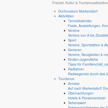
Bürgermeister
Aktuelles aus dem
Freizeit, Kultur & Tourismus
directio
Dorfmuseum Markersdorf
Aktivitäten
Bürgermeister März 2019
Terminkalender
Feste, Ausstellungen, Kon
Liebe Bürgerinnen und Bürger der Gemeinde Markersdorf! Die Kommuna
Vereine
diskutiert.
Vereine von A bis Z
bubble
28. Februar 2019
Sport
Vereine, Sportstätten & Ak
Bürgermeister Februar 2019
Senioren
Vereine, Neuigkeiten & m
Liebe Bürgerinnen und Bürger der Gemeinde Markersdorf! Der traditi
Kinder+Jugendliche
Ziel ist es gemeinsam mit allen Bürgern, Unternehmern und Gästen d
Tipps für Familien
child_ca
anderen zu verstehen.
Radfahren
Radwegenetz durch das s
1. Februar 2019
Tourismus
Bürgermeister Januar 2019
Anreise
Auf nach Markersdorf! Do
Das neue Jahr beginnt und der guten Tradition folgend, lassen Sie m
Übernachtungen
Hotels & Pensionen
hotel
8. Januar 2019
Sehenswert
Sehenswürdigkeiten der 